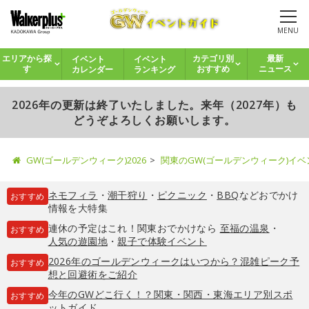
MENU
イベント
イベント
エリアから探
カテゴリ別
最新
カレンダー
ランキング
す
おすすめ
ニュース
2026年の更新は終了いたしました。来年（2027年）も
どうぞよろしくお願いします。
GW(ゴールデンウィーク)2026
関東のGW(ゴールデンウィーク)イ
ネモフィラ
・
潮干狩り
・
ピクニック
・
BBQ
などおでかけ
おすすめ
情報を大特集
連休の予定はこれ！関東おでかけなら
至福の温泉
・
おすすめ
人気の遊園地
・
親子で体験イベント
2026年のゴールデンウィークはいつから？混雑ピーク予
おすすめ
想と回避術をご紹介
今年のGWどこ行く！？関東・関西・東海エリア別スポ
おすすめ
ットガイド