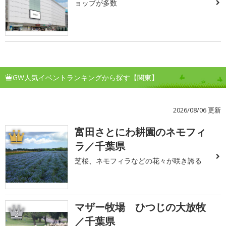
ョップが多数
GW人気イベントランキングから探す【関東】
2026/08/06 更新
富田さとにわ耕園のネモフィ
1
ラ／千葉県
芝桜、ネモフィラなどの花々が咲き誇る
マザー牧場 ひつじの大放牧
2
／千葉県