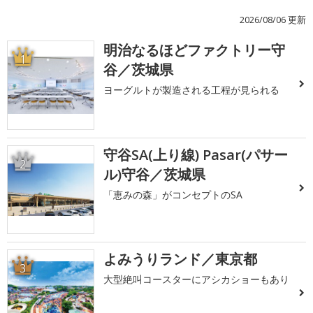
2026/08/06 更新
明治なるほどファクトリー守
1
谷／茨城県
ヨーグルトが製造される工程が見られる
守谷SA(上り線) Pasar(パサー
2
ル)守谷／茨城県
「恵みの森」がコンセプトのSA
よみうりランド／東京都
3
大型絶叫コースターにアシカショーもあり