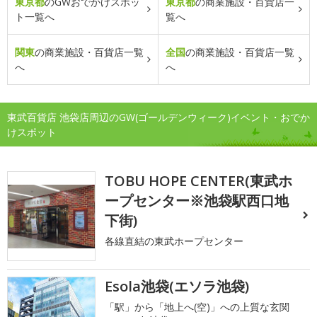
東京都
のGWおでかけスポッ
東京都
の商業施設・百貨店一
ト一覧へ
覧へ
関東
の商業施設・百貨店一覧
全国
の商業施設・百貨店一覧
へ
へ
東武百貨店 池袋店周辺のGW(ゴールデンウィーク)イベント・おでか
けスポット
TOBU HOPE CENTER(東武ホ
ープセンター※池袋駅西口地
下街)
各線直結の東武ホープセンター
Esola池袋(エソラ池袋)
「駅」から「地上へ(空)」への上質な玄関