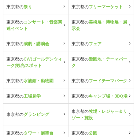
東京都の
祭り
東京都の
フリーマーケット
東京都の
コンサート・音楽関
東京都の
美術展・博物展・展
連イベント
示会
東京都の
演劇・講演会
東京都の
フェア
東京都の
GW(ゴールデンウィ
東京都の
遊園地・テーマパー
ーク)観光スポット
ク
東京都の
水族館・動物園
東京都の
フードテーマパーク
東京都の
工場見学
東京都の
キャンプ場・BBQ場
東京都の
牧場・レジャー＆リ
東京都の
グランピング
ゾート施設
東京都の
タワー・展望台
東京都の
公園