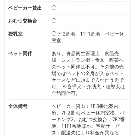
ベビーカー貸出
◯
おむつ交換台
◯
授乳室
◯ 7F2番地、11F1番地 ベビー休
憩室
ペット同伴
あり。食品衛生管理上、食品売
場・レストラン街・食堂・喫茶へ
のペット同伴は不可。その他の売
場ではペットの全身が入るペット
ケースなどに頭まで入れたうえで
可。 ※盲導犬・介助犬・聴導犬は
全館同伴可。
全体備考
ベビーカー貸出：1F 3番地案内
所、7F 2番地 ベビー休憩室横、パ
ーキング2。おむつ交換台：7F2番
地、11F1番地ほか。宅配サービ
ス：配送先により料金が異なる