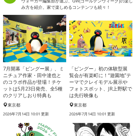
ウォーカー編集部が選ぶ、GW(ゴールデンウィーク)の楽し
み方を紹介。家で楽しめるコンテンツも続々！
7月開幕「ピングー展」、ミ
「ピングー」初の体験型展
ニチュア作家・田中達也と
覧会が有楽町に！“遊園地”テ
のコラボ作品が登場！チケ
ーマでクレイモデル展示や
ットは5月23日発売、全5種
フォトスポット、JR上野駅で
のクリアしおり特典も
は先行映像も
東京都
東京都
2026年7月14日 10:01 更新
2026年7月14日 10:01 更新