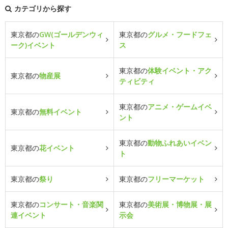
カテゴリから探す
東京都の
GW(ゴールデンウィ
東京都の
グルメ・フードフェ
ーク)イベント
ス
東京都の
体験イベント・アク
東京都の
物産展
ティビティ
東京都の
アニメ・ゲームイベ
東京都の
無料イベント
ント
東京都の
動物ふれあいイベン
東京都の
花イベント
ト
東京都の
祭り
東京都の
フリーマーケット
東京都の
コンサート・音楽関
東京都の
美術展・博物展・展
連イベント
示会