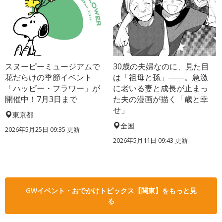
スヌーピーミュージアムで
30歳の夫婦なのに、見た目
花だらけの季節イベント
は「祖母と孫」――。急激
「ハッピー・フラワー」が
に老いる妻と成長が止まっ
開催中！7月3日まで
た夫の漫画が描く「歳と幸
せ」
東京都
全国
2026年5月25日 09:35 更新
2026年5月11日 09:43 更新
GWイベント・おでかけトピックス【関東】をもっと見
る