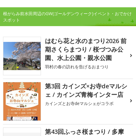
根がらみ前水田周辺のGW(ゴールデンウィーク)イベント・おでかけ
スポット
はむら花と水のまつり2026 前
期さくらまつり / 桜づつみ公
園、水上公園・親水公園
羽村の春の訪れを告げるおまつり
第3回 カインズ×お寺deマルシ
ェ / カインズ青梅インター店
カインズとお寺deマルシェがコラボ
第43回ふっさ桜まつり / 多摩