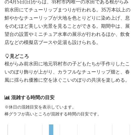
の4月5日(日)からは、羽村市内唯一の水田である根がらみ
前水田にてチューリップまつりが行われる。35万本以上の
鮮やかなチューリップが大地を色とりどりに染め上げ、息
をのむほど美しい光景を見ることができる。期間中は、展
望台の設置やミニチュア水車の展示が行われるほか、飲食
店などの模擬店ブースや足湯も設けられる。
見どころ
根がらみ前水田に地元羽村市の子どもたちが手作りしたこ
いのぼり飾りが上がり、カラフルなチューリップ畑と、春
風に揺られ優雅に空を泳ぐこいのぼりの共演を楽しめる。
混雑する時間の目安
※休日の混雑目安を表示しています。
棒グラフが高いところが混雑する時間の目安です。