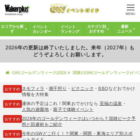
MENU
イベント
イベント
エリアから探
カテゴリ別
最新
カレンダー
ランキング
す
おすすめ
ニュース
2026年の更新は終了いたしました。来年（2027年）も
どうぞよろしくお願いします。
GW(ゴールデンウィーク)2026
関東のGW(ゴールデンウィーク)イ
ネモフィラ
・
潮干狩り
・
ピクニック
・
BBQ
などおでかけ
おすすめ
情報を大特集
連休の予定はこれ！関東おでかけなら
至福の温泉
・
おすすめ
人気の遊園地
・
親子で体験イベント
2026年のゴールデンウィークはいつから？混雑ピーク予
おすすめ
想と回避術をご紹介
今年のGWどこ行く！？関東・関西・東海エリア別スポ
おすすめ
ットガイド