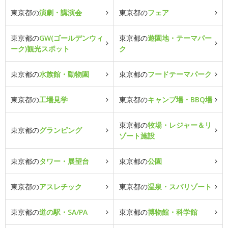
東京都の
演劇・講演会
東京都の
フェア
東京都の
GW(ゴールデンウィ
東京都の
遊園地・テーマパー
ーク)観光スポット
ク
東京都の
水族館・動物園
東京都の
フードテーマパーク
東京都の
工場見学
東京都の
キャンプ場・BBQ場
東京都の
牧場・レジャー＆リ
東京都の
グランピング
ゾート施設
東京都の
タワー・展望台
東京都の
公園
東京都の
アスレチック
東京都の
温泉・スパリゾート
東京都の
道の駅・SA/PA
東京都の
博物館・科学館