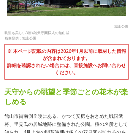
城山公園
眺望も美しい3層4階天守閣様式の館山城
画像提供：城山公園
※ 本ページ記載の内容は2026年1月以前に取材した情報
が含まれております。
詳細を確認されたい場合には、直接施設へお問い合わせ
ください。
天守からの眺望と季節ごとの花木が楽
しめる
館山市街南側丘陵にある、かつて安房をおさめた戦国武
将、里見氏の居城地跡に整備された公園。桜の名所として
知られ、4月上旬の開花時期は多くの花見客が訪れるのを