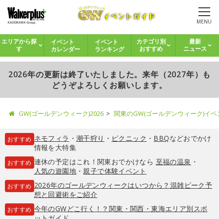
MENU
イベント
イベント
エリアから探
カテゴリ別
最新
カレンダー
ランキング
す
おすすめ
ニュース
2026年の更新は終了いたしました。来年（2027年）も
どうぞよろしくお願いします。
GW(ゴールデンウィーク)2026
関東のGW(ゴールデンウィーク)イ
ネモフィラ
・
潮干狩り
・
ピクニック
・
BBQ
などおでかけ
おすすめ
情報を大特集
連休の予定はこれ！関東おでかけなら
至福の温泉
・
おすすめ
人気の遊園地
・
親子で体験イベント
2026年のゴールデンウィークはいつから？混雑ピーク予
おすすめ
想と回避術をご紹介
今年のGWどこ行く！？関東・関西・東海エリア別スポ
おすすめ
ットガイド