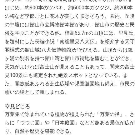
はじめ、約900本のツバキ、約6000本のツツジ、約200本
の梅など季節ごとに花木が美しく咲きそろう。園内、丘陵
の中腹には館山市立博物館本館があり、館山市の歴史と民
俗を学ぶことができる他、標高65.7mの山頂には、里見氏
を題材にした長編小説「南総里見八犬伝」を紹介する天守
閣様式の館山城(八犬伝博物館)がそびえる。山頂からは鏡
ヶ浦の別名を持つ館山湾と館山市街地を望むことができ、
天気がよければ富士山が見えることもあって、関東の富士
見100景にも選定された絶景スポットとなっている。ま
た、開放感あふれる芝生広場や児童遊園地も備え、市民の
憩いの場として親しまれる。
見どころ
万葉集で詠まれている植物が植えられた「万葉の径」、さ
らに「つつじ園」や「日本庭園」などと趣ある景色が広が
り、自然や歴史を堪能できる。