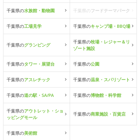
千葉県の
水族館・動物園
千葉県の
フードテーマパーク
千葉県の
工場見学
千葉県の
キャンプ場・BBQ場
千葉県の
牧場・レジャー＆リ
千葉県の
グランピング
ゾート施設
千葉県の
タワー・展望台
千葉県の
公園
千葉県の
アスレチック
千葉県の
温泉・スパリゾート
千葉県の
道の駅・SA/PA
千葉県の
博物館・科学館
千葉県の
アウトレット・ショ
千葉県の
商業施設・百貨店
ッピングモール
千葉県の
美術館