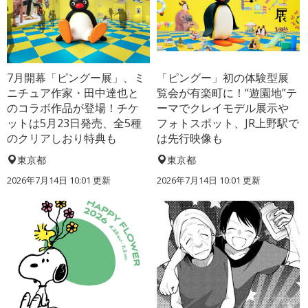
7月開幕「ピングー展」、ミ
「ピングー」初の体験型展
ニチュア作家・田中達也と
覧会が有楽町に！“遊園地”テ
のコラボ作品が登場！チケ
ーマでクレイモデル展示や
ットは5月23日発売、全5種
フォトスポット、JR上野駅で
のクリアしおり特典も
は先行映像も
東京都
東京都
2026年7月14日 10:01 更新
2026年7月14日 10:01 更新