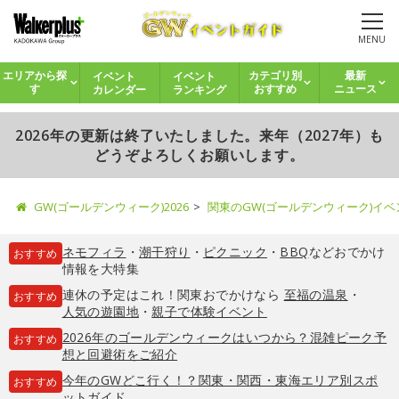
MENU
イベント
イベント
エリアから探
カテゴリ別
最新
カレンダー
ランキング
す
おすすめ
ニュース
2026年の更新は終了いたしました。来年（2027年）も
どうぞよろしくお願いします。
GW(ゴールデンウィーク)2026
関東のGW(ゴールデンウィーク)イ
ネモフィラ
・
潮干狩り
・
ピクニック
・
BBQ
などおでかけ
おすすめ
情報を大特集
連休の予定はこれ！関東おでかけなら
至福の温泉
・
おすすめ
人気の遊園地
・
親子で体験イベント
2026年のゴールデンウィークはいつから？混雑ピーク予
おすすめ
想と回避術をご紹介
今年のGWどこ行く！？関東・関西・東海エリア別スポ
おすすめ
ットガイド