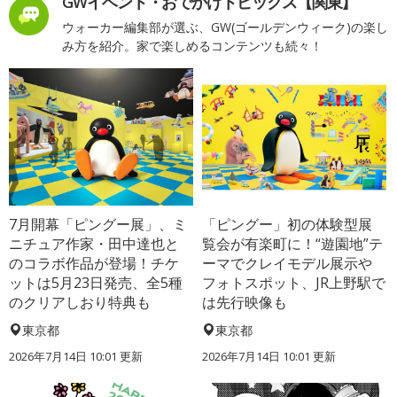
GWイベント・おでかけトピックス【関東】
ウォーカー編集部が選ぶ、GW(ゴールデンウィーク)の楽し
み方を紹介。家で楽しめるコンテンツも続々！
7月開幕「ピングー展」、ミ
「ピングー」初の体験型展
ニチュア作家・田中達也と
覧会が有楽町に！“遊園地”テ
のコラボ作品が登場！チケ
ーマでクレイモデル展示や
ットは5月23日発売、全5種
フォトスポット、JR上野駅で
のクリアしおり特典も
は先行映像も
東京都
東京都
2026年7月14日 10:01 更新
2026年7月14日 10:01 更新