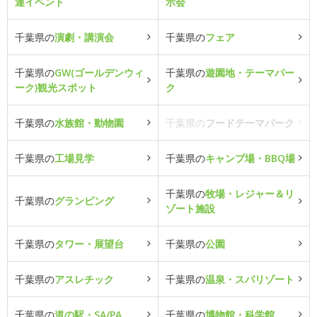
連イベント
示会
千葉県の
演劇・講演会
千葉県の
フェア
千葉県の
GW(ゴールデンウィ
千葉県の
遊園地・テーマパー
ーク)観光スポット
ク
千葉県の
水族館・動物園
千葉県の
フードテーマパーク
千葉県の
工場見学
千葉県の
キャンプ場・BBQ場
千葉県の
牧場・レジャー＆リ
千葉県の
グランピング
ゾート施設
千葉県の
タワー・展望台
千葉県の
公園
千葉県の
アスレチック
千葉県の
温泉・スパリゾート
千葉県の
道の駅・SA/PA
千葉県の
博物館・科学館