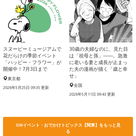
スヌーピーミュージアムで
30歳の夫婦なのに、見た目
花だらけの季節イベント
は「祖母と孫」――。急激
「ハッピー・フラワー」が
に老いる妻と成長が止まっ
開催中！7月3日まで
た夫の漫画が描く「歳と幸
せ」
東京都
全国
2026年5月25日 09:35 更新
2026年5月11日 09:43 更新
GWイベント・おでかけトピックス【関東】をもっと見
る