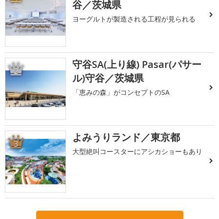
谷／茨城県
ヨーグルトが製造される工程が見られる
守谷SA(上り線) Pasar(パサー
2
ル)守谷／茨城県
「恵みの森」がコンセプトのSA
よみうりランド／東京都
3
大型絶叫コースターにアシカショーもあり