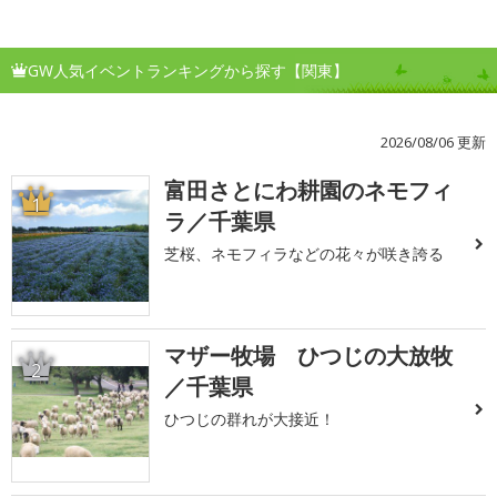
GW人気イベントランキングから探す【関東】
2026/08/06 更新
富田さとにわ耕園のネモフィ
1
ラ／千葉県
芝桜、ネモフィラなどの花々が咲き誇る
マザー牧場 ひつじの大放牧
2
／千葉県
ひつじの群れが大接近！