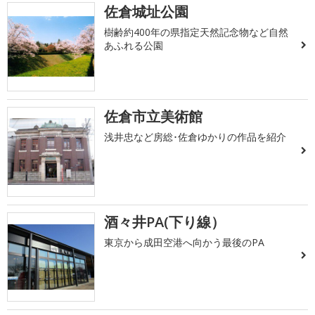
佐倉城址公園
樹齢約400年の県指定天然記念物など自然
あふれる公園
佐倉市立美術館
浅井忠など房総･佐倉ゆかりの作品を紹介
酒々井PA(下り線）
東京から成田空港へ向かう最後のPA