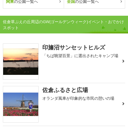
関東
の公園一覧へ
全国
の公園一覧へ
佐倉草ぶえの丘周辺のGW(ゴールデンウィーク)イベント・おでかけ
スポット
印旛沼サンセットヒルズ
「ちば眺望百景」に選出されたキャンプ場
佐倉ふるさと広場
オランダ風車が印象的な市民の憩いの場