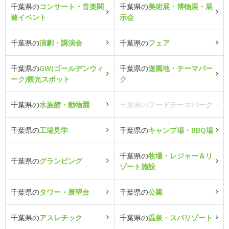
千葉県の
コンサート・音楽関
千葉県の
美術展・博物展・展
連イベント
示会
千葉県の
演劇・講演会
千葉県の
フェア
千葉県の
GW(ゴールデンウィ
千葉県の
遊園地・テーマパー
ーク)観光スポット
ク
千葉県の
水族館・動物園
千葉県の
フードテーマパーク
千葉県の
工場見学
千葉県の
キャンプ場・BBQ場
千葉県の
牧場・レジャー＆リ
千葉県の
グランピング
ゾート施設
千葉県の
タワー・展望台
千葉県の
公園
千葉県の
アスレチック
千葉県の
温泉・スパリゾート