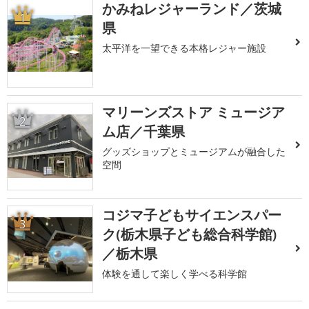
かみねレジャーランド／茨城
1
県
太平洋を一望できる本格レジャー施設
マリーンズストア ミュージア
2
ム店／千葉県
グッズショップとミュージアムが融合した
空間
コジマ子どもサイエンスパー
3
ク(栃木県子ども総合科学館)
／栃木県
体験を通して楽しく学べる科学館