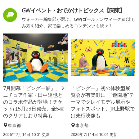
GWイベント・おでかけトピックス【関東】
ウォーカー編集部が選ぶ、GW(ゴールデンウィーク)の楽し
み方を紹介。家で楽しめるコンテンツも続々！
7月開幕「ピングー展」、ミ
「ピングー」初の体験型展
ニチュア作家・田中達也と
覧会が有楽町に！“遊園地”テ
のコラボ作品が登場！チケ
ーマでクレイモデル展示や
ットは5月23日発売、全5種
フォトスポット、JR上野駅で
のクリアしおり特典も
は先行映像も
東京都
東京都
2026年7月14日 10:01 更新
2026年7月14日 10:01 更新