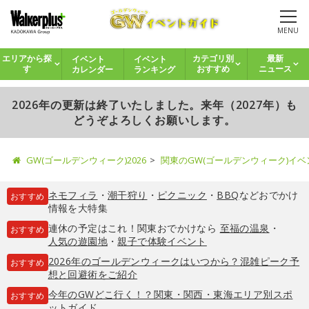
MENU
イベント
イベント
エリアから探
カテゴリ別
最新
カレンダー
ランキング
す
おすすめ
ニュース
2026年の更新は終了いたしました。来年（2027年）も
どうぞよろしくお願いします。
GW(ゴールデンウィーク)2026
関東のGW(ゴールデンウィーク)イ
ネモフィラ
・
潮干狩り
・
ピクニック
・
BBQ
などおでかけ
おすすめ
情報を大特集
連休の予定はこれ！関東おでかけなら
至福の温泉
・
おすすめ
人気の遊園地
・
親子で体験イベント
2026年のゴールデンウィークはいつから？混雑ピーク予
おすすめ
想と回避術をご紹介
今年のGWどこ行く！？関東・関西・東海エリア別スポ
おすすめ
ットガイド