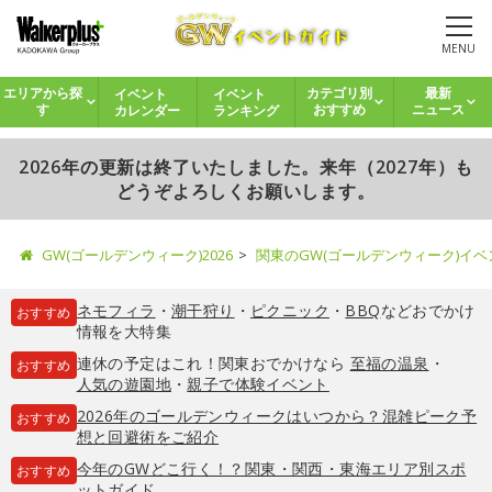
MENU
イベント
イベント
エリアから探
カテゴリ別
最新
カレンダー
ランキング
す
おすすめ
ニュース
2026年の更新は終了いたしました。来年（2027年）も
どうぞよろしくお願いします。
GW(ゴールデンウィーク)2026
関東のGW(ゴールデンウィーク)イ
ネモフィラ
・
潮干狩り
・
ピクニック
・
BBQ
などおでかけ
おすすめ
情報を大特集
連休の予定はこれ！関東おでかけなら
至福の温泉
・
おすすめ
人気の遊園地
・
親子で体験イベント
2026年のゴールデンウィークはいつから？混雑ピーク予
おすすめ
想と回避術をご紹介
今年のGWどこ行く！？関東・関西・東海エリア別スポ
おすすめ
ットガイド