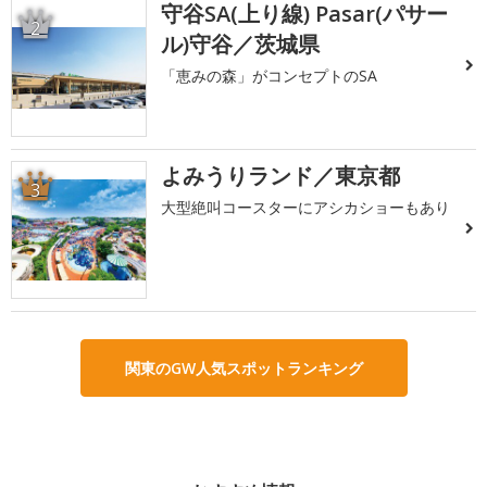
守谷SA(上り線) Pasar(パサー
2
ル)守谷／茨城県
「恵みの森」がコンセプトのSA
よみうりランド／東京都
3
大型絶叫コースターにアシカショーもあり
関東のGW人気スポットランキング