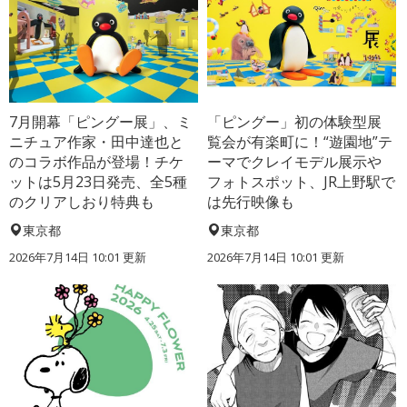
7月開幕「ピングー展」、ミ
「ピングー」初の体験型展
ニチュア作家・田中達也と
覧会が有楽町に！“遊園地”テ
のコラボ作品が登場！チケ
ーマでクレイモデル展示や
ットは5月23日発売、全5種
フォトスポット、JR上野駅で
のクリアしおり特典も
は先行映像も
東京都
東京都
2026年7月14日 10:01 更新
2026年7月14日 10:01 更新