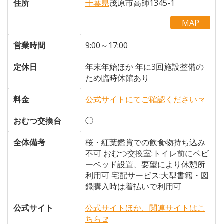
住所
千葉県
茂原市高師1345-1
MAP
営業時間
9:00～17:00
定休日
年末年始ほか 年に3回施設整備の
ため臨時休館あり
料金
公式サイトにてご確認ください
おむつ交換台
◯
全体備考
桜・紅葉鑑賞での飲食物持ち込み
不可 おむつ交換室:トイレ前にベビ
ーベッド設置、要望により休憩所
利用可 宅配サービス:大型書籍・図
録購入時は着払いで利用可
公式サイト
公式サイトほか、関連サイトはこ
ちら