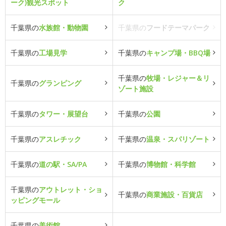
ーク)観光スポット
ク
千葉県の
水族館・動物園
千葉県の
フードテーマパーク
千葉県の
工場見学
千葉県の
キャンプ場・BBQ場
千葉県の
牧場・レジャー＆リ
千葉県の
グランピング
ゾート施設
千葉県の
タワー・展望台
千葉県の
公園
千葉県の
アスレチック
千葉県の
温泉・スパリゾート
千葉県の
道の駅・SA/PA
千葉県の
博物館・科学館
千葉県の
アウトレット・ショ
千葉県の
商業施設・百貨店
ッピングモール
千葉県の
美術館