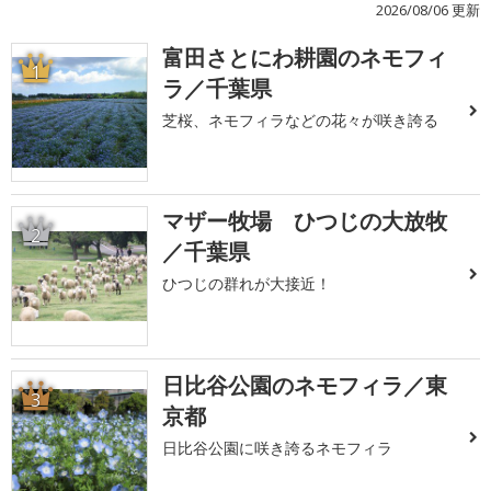
2026/08/06 更新
富田さとにわ耕園のネモフィ
1
ラ／千葉県
芝桜、ネモフィラなどの花々が咲き誇る
マザー牧場 ひつじの大放牧
2
／千葉県
ひつじの群れが大接近！
日比谷公園のネモフィラ／東
3
京都
日比谷公園に咲き誇るネモフィラ