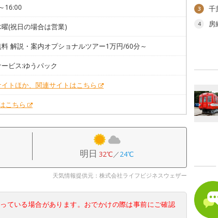
～16:00
千
3
房
4
曜(祝日の場合は営業)
料 解説・案内オプショナルツアー1万円/60分～
サービス:ゆうパック
サイトほか、関連サイトはこちら
Xはこちら
明日
32℃
／
24℃
天気情報提供元：株式会社ライフビジネスウェザー
なっている場合があります。おでかけの際は事前にご確認