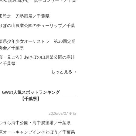
休み 読み聞かせ 親子コンサート／千葉
田雅之 刀勢画展／千葉県
けぼの山農業公園のチューリップ／千葉
葉県少年少女オーケストラ 第30回定期
奏会／千葉県
桜・見ごろ】あけぼの山農業公園の寒緋
／千葉県
もっと見る
GWの人気スポットランキング
【千葉県】
2026/08/07 更新
つうら海中公園・海中展望塔／千葉県
原オートキャンプインそとぼう／千葉県