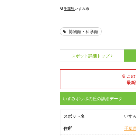
千葉県
いすみ市
博物館・科学館
スポット詳細
トップ
※ この
最新
いすみポッポの丘の詳細データ
スポット名
いす
住所
千葉