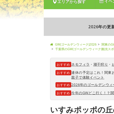
イベ
エリアから探す
2026年の
GW(ゴールデンウィーク)2026
関東のG
千葉県のGW(ゴールデンウィーク)観光ス
ネモフィラ
・
潮干狩り
・
おすすめ
連休の予定はこれ！関東
おすすめ
親子で体験イベント
2026年のゴールデンウ
おすすめ
今年のGWどこ行く！？
おすすめ
いすみポッポの丘