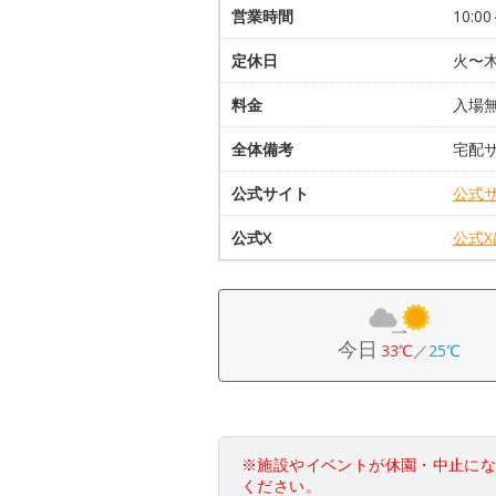
営業時間
10:00
定休日
火〜木
料金
入場無
全体備考
宅配
公式サイト
公式
公式X
公式
今日
33℃
／
25℃
※施設やイベントが休園・中止に
ください。