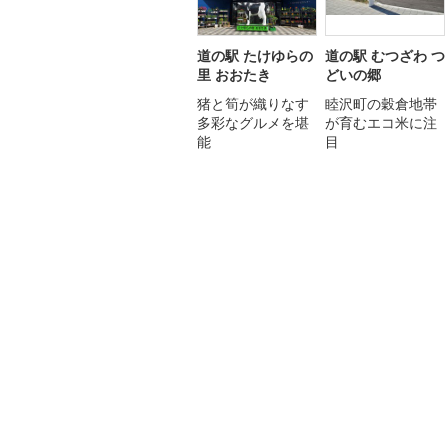
道の駅 たけゆらの
道の駅 むつざわ つ
里 おおたき
どいの郷
猪と筍が織りなす
睦沢町の穀倉地帯
多彩なグルメを堪
が育むエコ米に注
能
目