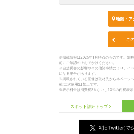
地図・ア
こ
※掲載情報は2026年1月時点のものです。
前にご確認の上おでかけください。
※自然災害の影響やその他諸事情により、イ
になる場合があります。
※掲載されている画像は取材先から本ページ
載(二次使用)は禁止です。
※表示料金は消費税8％ないし10％の内税表示
スポット詳細
トップ
X(旧Twitter)