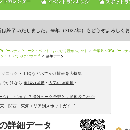
ントカレンダー
イベントランキング
スポットラ
更新は終了いたしました。来年（2027年）もどうぞよろしく
W(ゴールデンウィーク)イベント・おでかけ観光スポット
千葉県のGW(ゴールデ
ポット
いすみポッポの丘
詳細データ
ピクニック
・
BBQ
などおでかけ情報を大特集
おでかけなら
至福の温泉
・
人気の遊園地
・
ィークはいつから？混雑ピーク予想と回避術をご紹介
関東・関西・東海エリア別スポットガイド
の詳細データ