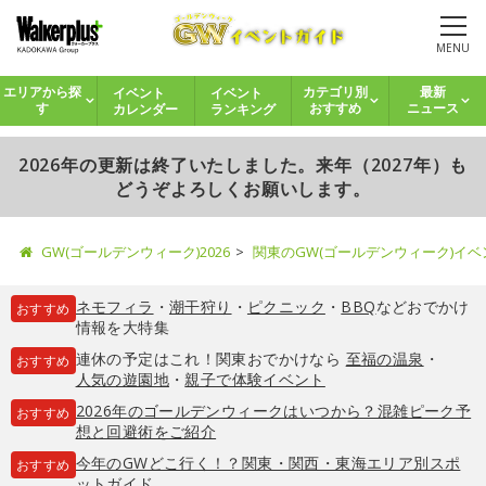
MENU
イベント
イベント
エリアから探
カテゴリ別
最新
カレンダー
ランキング
す
おすすめ
ニュース
2026年の更新は終了いたしました。来年（2027年）も
どうぞよろしくお願いします。
GW(ゴールデンウィーク)2026
関東のGW(ゴールデンウィーク)イ
ネモフィラ
・
潮干狩り
・
ピクニック
・
BBQ
などおでかけ
おすすめ
情報を大特集
連休の予定はこれ！関東おでかけなら
至福の温泉
・
おすすめ
人気の遊園地
・
親子で体験イベント
2026年のゴールデンウィークはいつから？混雑ピーク予
おすすめ
想と回避術をご紹介
今年のGWどこ行く！？関東・関西・東海エリア別スポ
おすすめ
ットガイド