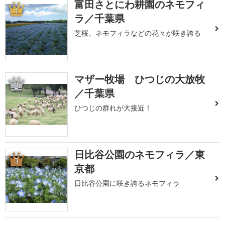
富田さとにわ耕園のネモフィ
1
ラ／千葉県
芝桜、ネモフィラなどの花々が咲き誇る
マザー牧場 ひつじの大放牧
2
／千葉県
ひつじの群れが大接近！
日比谷公園のネモフィラ／東
3
京都
日比谷公園に咲き誇るネモフィラ