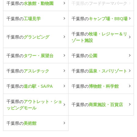
千葉県の
水族館・動物園
千葉県の
フードテーマパーク
千葉県の
工場見学
千葉県の
キャンプ場・BBQ場
千葉県の
牧場・レジャー＆リ
千葉県の
グランピング
ゾート施設
千葉県の
タワー・展望台
千葉県の
公園
千葉県の
アスレチック
千葉県の
温泉・スパリゾート
千葉県の
道の駅・SA/PA
千葉県の
博物館・科学館
千葉県の
アウトレット・ショ
千葉県の
商業施設・百貨店
ッピングモール
千葉県の
美術館