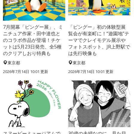
7月開幕「ピングー展」、ミ
「ピングー」初の体験型展
ニチュア作家・田中達也と
覧会が有楽町に！“遊園地”テ
のコラボ作品が登場！チケ
ーマでクレイモデル展示や
ットは5月23日発売、全5種
フォトスポット、JR上野駅で
のクリアしおり特典も
は先行映像も
東京都
東京都
2026年7月14日 10:01 更新
2026年7月14日 10:01 更新
スヌーピーミュージアムで
30歳の夫婦なのに、見た目