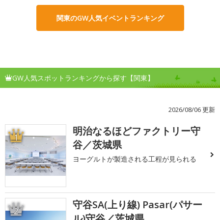
関東のGW人気イベントランキング
GW人気スポットランキングから探す【関東】
2026/08/06 更新
明治なるほどファクトリー守
1
谷／茨城県
ヨーグルトが製造される工程が見られる
守谷SA(上り線) Pasar(パサー
2
ル)守谷／茨城県