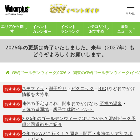
MENU
イベント
イベント
エリアから探
カテゴリ別
最新
カレンダー
ランキング
す
おすすめ
ニュース
2026年の更新は終了いたしました。来年（2027年）も
どうぞよろしくお願いします。
GW(ゴールデンウィーク)2026
関東のGW(ゴールデンウィーク)イ
ネモフィラ
・
潮干狩り
・
ピクニック
・
BBQ
などおでかけ
おすすめ
情報を大特集
連休の予定はこれ！関東おでかけなら
至福の温泉
・
おすすめ
人気の遊園地
・
親子で体験イベント
2026年のゴールデンウィークはいつから？混雑ピーク予
おすすめ
想と回避術をご紹介
今年のGWどこ行く！？関東・関西・東海エリア別スポ
おすすめ
ットガイド