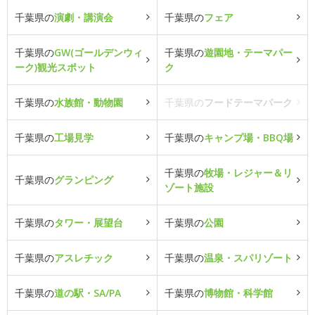
千葉県の
演劇・講演会
千葉県の
フェア
千葉県の
GW(ゴールデンウィ
千葉県の
遊園地・テーマパー
ーク)観光スポット
ク
千葉県の
水族館・動物園
千葉県の
フードテーマパーク
千葉県の
工場見学
千葉県の
キャンプ場・BBQ場
千葉県の
牧場・レジャー＆リ
千葉県の
グランピング
ゾート施設
千葉県の
タワー・展望台
千葉県の
公園
千葉県の
アスレチック
千葉県の
温泉・スパリゾート
千葉県の
道の駅・SA/PA
千葉県の
博物館・科学館