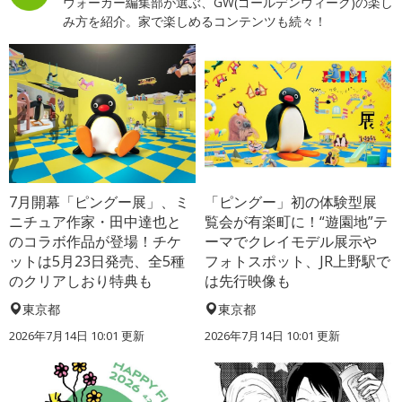
ウォーカー編集部が選ぶ、GW(ゴールデンウィーク)の楽し
み方を紹介。家で楽しめるコンテンツも続々！
7月開幕「ピングー展」、ミ
「ピングー」初の体験型展
ニチュア作家・田中達也と
覧会が有楽町に！“遊園地”テ
のコラボ作品が登場！チケ
ーマでクレイモデル展示や
ットは5月23日発売、全5種
フォトスポット、JR上野駅で
のクリアしおり特典も
は先行映像も
東京都
東京都
2026年7月14日 10:01 更新
2026年7月14日 10:01 更新