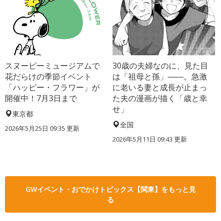
スヌーピーミュージアムで
30歳の夫婦なのに、見た目
花だらけの季節イベント
は「祖母と孫」――。急激
「ハッピー・フラワー」が
に老いる妻と成長が止まっ
開催中！7月3日まで
た夫の漫画が描く「歳と幸
せ」
東京都
全国
2026年5月25日 09:35 更新
2026年5月11日 09:43 更新
GWイベント・おでかけトピックス【関東】をもっと見
る