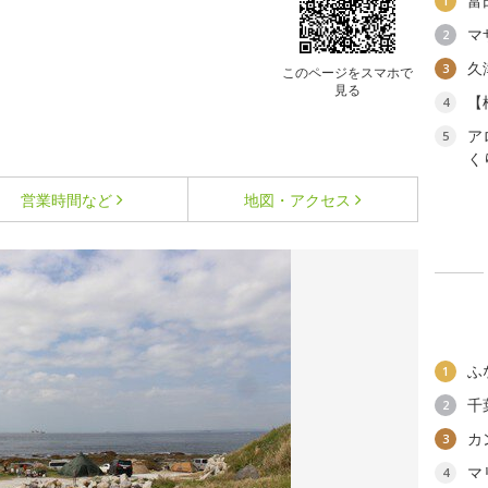
富
1
マ
2
久
3
このページをスマホで
見る
【
4
ア
5
く
営業時間など
地図・アクセス
ふ
1
千
2
カ
3
マ
4