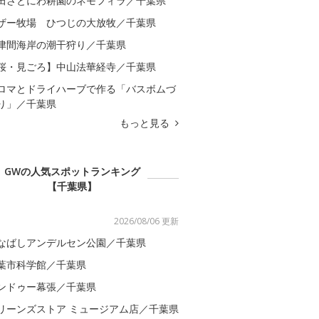
田さとにわ耕園のネモフィラ／千葉県
ザー牧場 ひつじの大放牧／千葉県
津間海岸の潮干狩り／千葉県
桜・見ごろ】中山法華経寺／千葉県
ロマとドライハーブで作る「バスボムづ
り」／千葉県
もっと見る
GWの人気スポットランキング
【千葉県】
2026/08/06 更新
なばしアンデルセン公園／千葉県
葉市科学館／千葉県
ンドゥー幕張／千葉県
リーンズストア ミュージアム店／千葉県