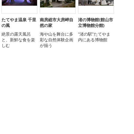
たてやま温泉 千里
南房総市大房岬自
渚の博物館(館山市
の風
然の家
立博物館分館)
絶景の露天風呂
海や山を舞台に多
“渚の駅”たてやま
と、新鮮な食を楽
彩な自然体験企画
内にある博物館
しむ
が揃う