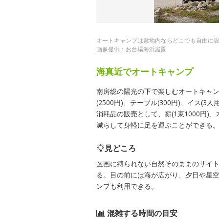
オートキャンプは敷地内ならどこでも自由に設
画像提供：お台場海浜庭園
海真近でオートキャンプ
南房総の陽光の下で楽しむオートキャ
(2500円)、テーブル(300円)、イス(3
消耗品の販売として、薪(1束1000円)、
減らして身軽に足を運ぶことができる
見どころ
区画に縛られない自然そのままのサイ
る。目の前には海が広がり、夕日や星
ンプも利用できる。
混雑する時間の目安