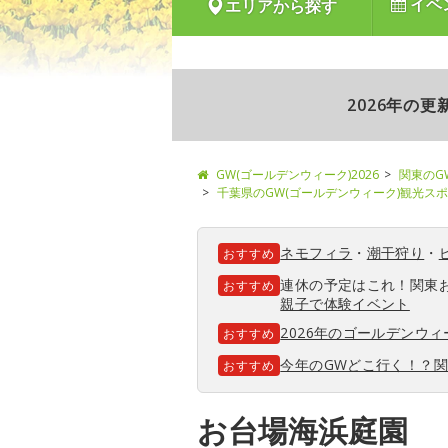
イベ
エリアから探す
2026年の
GW(ゴールデンウィーク)2026
関東のG
千葉県のGW(ゴールデンウィーク)観光ス
ネモフィラ
・
潮干狩り
・
おすすめ
連休の予定はこれ！関東
おすすめ
親子で体験イベント
2026年のゴールデンウ
おすすめ
今年のGWどこ行く！？
おすすめ
お台場海浜庭園