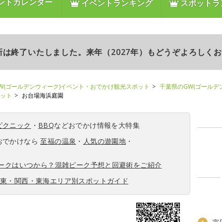
ントカレンダー
イベントランキング
スポットラ
更新は終了いたしました。来年（2027年）もどうぞよろしく
W(ゴールデンウィーク)イベント・おでかけ観光スポット
千葉県のGW(ゴールデ
ポット
お台場海浜庭園
ピクニック
・
BBQ
などおでかけ情報を大特集
おでかけなら
至福の温泉
・
人気の遊園地
・
ィークはいつから？混雑ピーク予想と回避術をご紹介
関東・関西・東海エリア別スポットガイド