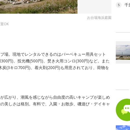
千
5
お台場海浜庭園
置OK
ンプ場。現地でレンタルできるのはバーベキュー用具セット
人用300円)、投光機(500円)、焚き火用コンロ(300円)など。また
木炭(3キロ700円)、着火剤(200円)も用意されており、荷物を
。
トが広がり、潮風を感じながら自由度の高いキャンプが楽しめ
空の美しさは格別。有料で、入園・お散歩、磯遊び・デイキャ