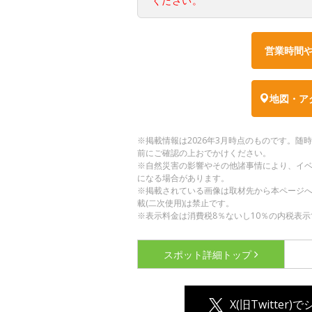
ください。
営業時間
地図・ア
※掲載情報は2026年3月時点のものです。
前にご確認の上おでかけください。
※自然災害の影響やその他諸事情により、イ
になる場合があります。
※掲載されている画像は取材先から本ページ
載(二次使用)は禁止です。
※表示料金は消費税8％ないし10％の内税表示
スポット詳細
トップ
X(旧Twitter)