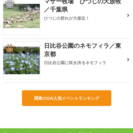
マザー牧場 ひつじの大放牧
2
／千葉県
ひつじの群れが大接近！
日比谷公園のネモフィラ／東
3
京都
日比谷公園に咲き誇るネモフィラ
関東のGW人気イベントランキング