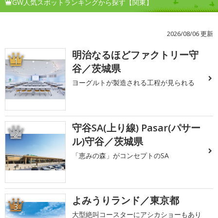
GW人気スポットランキングから探す【関東】
2026/08/06 更新
明治なるほどファクトリー守
1
谷／茨城県
ヨーグルトが製造される工程が見られる
守谷SA(上り線) Pasar(パサー
2
ル)守谷／茨城県
「恵みの森」がコンセプトのSA
よみうりランド／東京都
3
大型絶叫コースターにアシカショーもあり