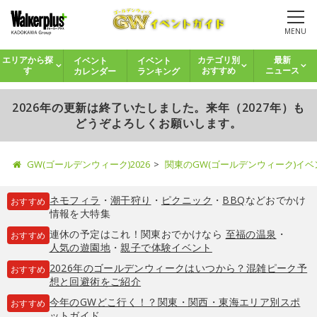
MENU
イベント
イベント
エリアから探
カテゴリ別
最新
カレンダー
ランキング
す
おすすめ
ニュース
2026年の更新は終了いたしました。来年（2027年）も
どうぞよろしくお願いします。
GW(ゴールデンウィーク)2026
関東のGW(ゴールデンウィーク)イ
ネモフィラ
・
潮干狩り
・
ピクニック
・
BBQ
などおでかけ
おすすめ
情報を大特集
連休の予定はこれ！関東おでかけなら
至福の温泉
・
おすすめ
人気の遊園地
・
親子で体験イベント
2026年のゴールデンウィークはいつから？混雑ピーク予
おすすめ
想と回避術をご紹介
今年のGWどこ行く！？関東・関西・東海エリア別スポ
おすすめ
ットガイド