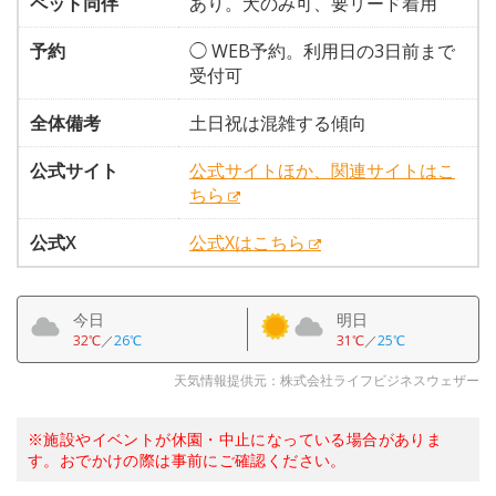
ペット同伴
あり。犬のみ可、要リード着用
予約
◯ WEB予約。利用日の3日前まで
受付可
全体備考
土日祝は混雑する傾向
公式サイト
公式サイトほか、関連サイトはこ
ちら
公式X
公式Xはこちら
今日
明日
32℃
／
26℃
31℃
／
25℃
天気情報提供元：株式会社ライフビジネスウェザー
※施設やイベントが休園・中止になっている場合がありま
す。おでかけの際は事前にご確認ください。