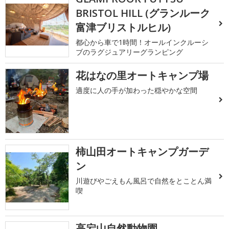
BRISTOL HILL (グランルーク
富津ブリストルヒル)
都心から車で1時間！オールインクルーシ
ブのラグジュアリーグランピング
花はなの里オートキャンプ場
適度に人の手が加わった穏やかな空間
柿山田オートキャンプガーデ
ン
川遊びやごえもん風呂で自然をとことん満
喫
高宕山自然動物園