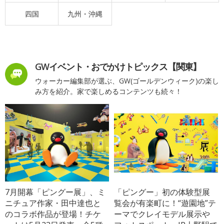
四国
九州・沖縄
GWイベント・おでかけトピックス【関東】
ウォーカー編集部が選ぶ、GW(ゴールデンウィーク)の楽し
み方を紹介。家で楽しめるコンテンツも続々！
7月開幕「ピングー展」、ミ
「ピングー」初の体験型展
ニチュア作家・田中達也と
覧会が有楽町に！“遊園地”テ
のコラボ作品が登場！チケ
ーマでクレイモデル展示や