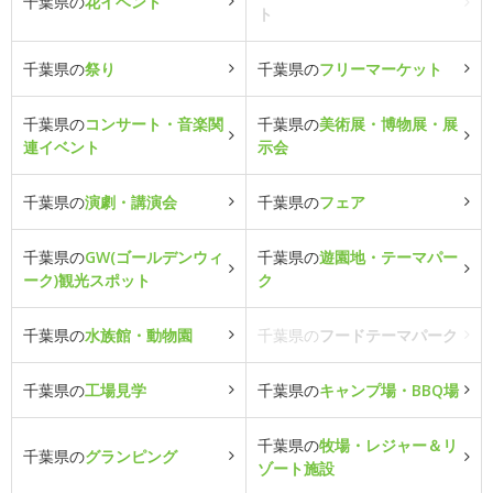
千葉県の
花イベント
ト
千葉県の
祭り
千葉県の
フリーマーケット
千葉県の
コンサート・音楽関
千葉県の
美術展・博物展・展
連イベント
示会
千葉県の
演劇・講演会
千葉県の
フェア
千葉県の
GW(ゴールデンウィ
千葉県の
遊園地・テーマパー
ーク)観光スポット
ク
千葉県の
水族館・動物園
千葉県の
フードテーマパーク
千葉県の
工場見学
千葉県の
キャンプ場・BBQ場
千葉県の
牧場・レジャー＆リ
千葉県の
グランピング
ゾート施設