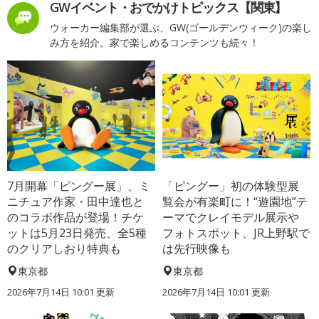
GWイベント・おでかけトピックス【関東】
ウォーカー編集部が選ぶ、GW(ゴールデンウィーク)の楽し
み方を紹介。家で楽しめるコンテンツも続々！
7月開幕「ピングー展」、ミ
「ピングー」初の体験型展
ニチュア作家・田中達也と
覧会が有楽町に！“遊園地”テ
のコラボ作品が登場！チケ
ーマでクレイモデル展示や
ットは5月23日発売、全5種
フォトスポット、JR上野駅で
のクリアしおり特典も
は先行映像も
東京都
東京都
2026年7月14日 10:01 更新
2026年7月14日 10:01 更新