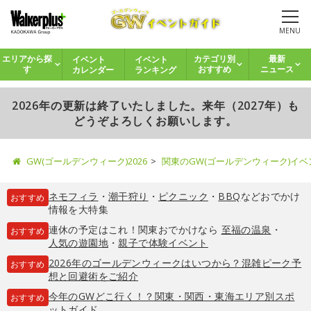
MENU
イベント
イベント
エリアから探
カテゴリ別
最新
カレンダー
ランキング
す
おすすめ
ニュース
2026年の更新は終了いたしました。来年（2027年）も
どうぞよろしくお願いします。
GW(ゴールデンウィーク)2026
関東のGW(ゴールデンウィーク)イ
ネモフィラ
・
潮干狩り
・
ピクニック
・
BBQ
などおでかけ
おすすめ
情報を大特集
連休の予定はこれ！関東おでかけなら
至福の温泉
・
おすすめ
人気の遊園地
・
親子で体験イベント
2026年のゴールデンウィークはいつから？混雑ピーク予
おすすめ
想と回避術をご紹介
今年のGWどこ行く！？関東・関西・東海エリア別スポ
おすすめ
ットガイド