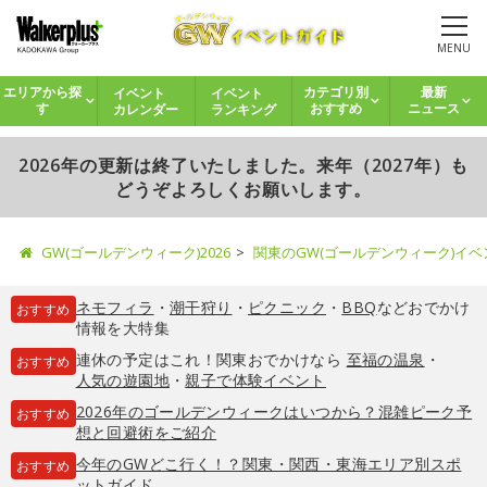
MENU
イベント
イベント
エリアから探
カテゴリ別
最新
カレンダー
ランキング
す
おすすめ
ニュース
2026年の更新は終了いたしました。来年（2027年）も
どうぞよろしくお願いします。
GW(ゴールデンウィーク)2026
関東のGW(ゴールデンウィーク)イ
ネモフィラ
・
潮干狩り
・
ピクニック
・
BBQ
などおでかけ
おすすめ
情報を大特集
連休の予定はこれ！関東おでかけなら
至福の温泉
・
おすすめ
人気の遊園地
・
親子で体験イベント
2026年のゴールデンウィークはいつから？混雑ピーク予
おすすめ
想と回避術をご紹介
今年のGWどこ行く！？関東・関西・東海エリア別スポ
おすすめ
ットガイド