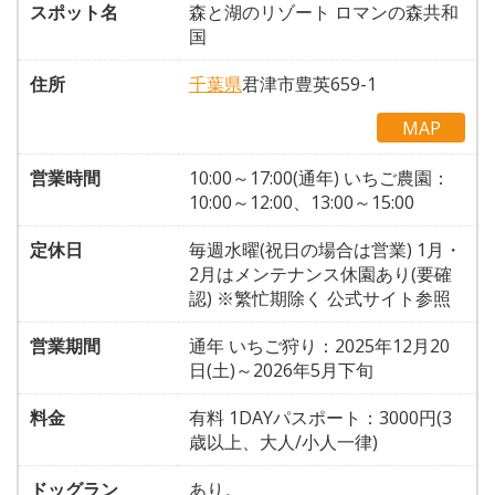
スポット名
森と湖のリゾート ロマンの森共和
国
住所
千葉県
君津市豊英659-1
MAP
営業時間
10:00～17:00(通年) いちご農園：
10:00～12:00、13:00～15:00
定休日
毎週水曜(祝日の場合は営業) 1月・
2月はメンテナンス休園あり(要確
認) ※繁忙期除く 公式サイト参照
営業期間
通年 いちご狩り：2025年12月20
日(土)～2026年5月下旬
料金
有料 1DAYパスポート：3000円(3
歳以上、大人/小人一律)
ドッグラン
あり。