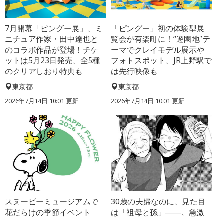
7月開幕「ピングー展」、ミ
「ピングー」初の体験型展
ニチュア作家・田中達也と
覧会が有楽町に！“遊園地”テ
のコラボ作品が登場！チケ
ーマでクレイモデル展示や
ットは5月23日発売、全5種
フォトスポット、JR上野駅で
のクリアしおり特典も
は先行映像も
東京都
東京都
2026年7月14日 10:01 更新
2026年7月14日 10:01 更新
スヌーピーミュージアムで
30歳の夫婦なのに、見た目
花だらけの季節イベント
は「祖母と孫」――。急激