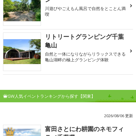
川遊びやごえもん風呂で自然をとことん満
喫
リトリートグランピング千葉
亀山
自然と一体になりながらリラックスできる
亀山湖畔の極上グランピング体験
GW人気イベントランキングから探す【関東】
2026/08/06 更新
富田さとにわ耕園のネモフィ
1