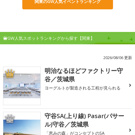
関東のGW人気イベントランキング
GW人気スポットランキングから探す【関東】
2026/08/06 更新
明治なるほどファクトリー守
1
谷／茨城県
ヨーグルトが製造される工程が見られる
守谷SA(上り線) Pasar(パサー
2
ル)守谷／茨城県
「恵みの森」がコンセプトのSA