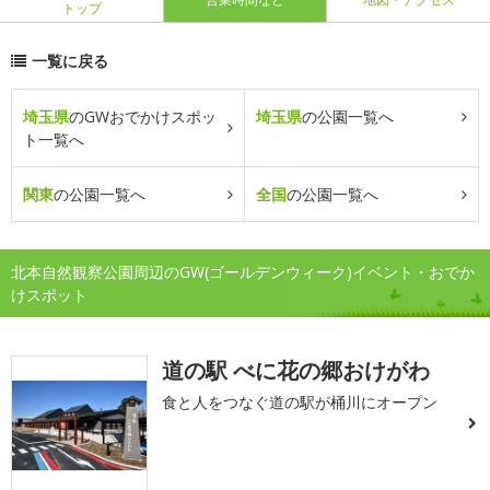
トップ
一覧に戻る
埼玉県
のGWおでかけスポッ
埼玉県
の公園一覧へ
ト一覧へ
関東
の公園一覧へ
全国
の公園一覧へ
北本自然観察公園周辺のGW(ゴールデンウィーク)イベント・おでか
けスポット
道の駅 べに花の郷おけがわ
食と人をつなぐ道の駅が桶川にオープン