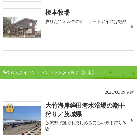
榎本牧場
絞りたてミルクのジェラートアイスは絶品
GW人気イベントランキングから探す【関東】
2026/08/09 更新
大竹海岸鉾田海水浴場の潮干
1
狩り／茨城県
放流型で誰でも楽しめる安心の潮干狩り体
験