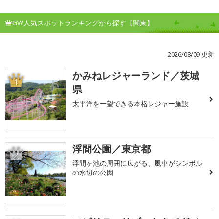
GW人気スポットランキングから探す【関東】
2026/08/09 更新
かみねレジャーランド／茨城
1
県
太平洋を一望できる本格レジャー施設
浮間公園／東京都
2
浮間ヶ池の周囲に広がる、風車がシンボル
の水辺の公園