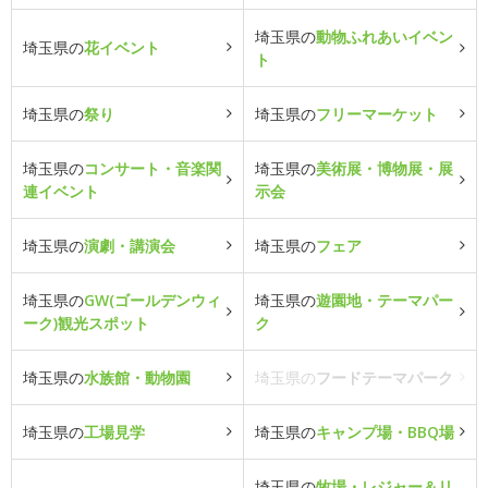
埼玉県の
動物ふれあいイベン
埼玉県の
花イベント
ト
埼玉県の
祭り
埼玉県の
フリーマーケット
埼玉県の
コンサート・音楽関
埼玉県の
美術展・博物展・展
連イベント
示会
埼玉県の
演劇・講演会
埼玉県の
フェア
埼玉県の
GW(ゴールデンウィ
埼玉県の
遊園地・テーマパー
ーク)観光スポット
ク
埼玉県の
水族館・動物園
埼玉県の
フードテーマパーク
埼玉県の
工場見学
埼玉県の
キャンプ場・BBQ場
埼玉県の
牧場・レジャー＆リ