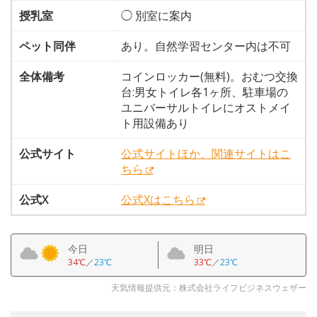
授乳室
◯ 別室に案内
ペット同伴
あり。自然学習センター内は不可
全体備考
コインロッカー(無料)。おむつ交換
台:男女トイレ各1ヶ所、駐車場の
ユニバーサルトイレにオストメイ
ト用設備あり
公式サイト
公式サイトほか、関連サイトはこ
ちら
公式X
公式Xはこちら
今日
明日
34℃
／
23℃
33℃
／
23℃
天気情報提供元：株式会社ライフビジネスウェザー