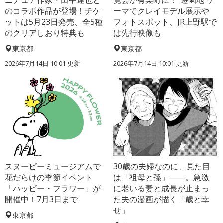
ニチュア作家・田中達也と
覧会が有楽町に！“遊園地”テ
のコラボ作品が登場！チケ
ーマでクレイモデル展示や
ットは5月23日発売、全5種
フォトスポット、JR上野駅で
のクリアしおり特典も
は先行映像も
東京都
東京都
2026年7月14日 10:01 更新
2026年7月14日 10:01 更新
スヌーピーミュージアムで
30歳の夫婦なのに、見た目
花だらけの季節イベント
は「祖母と孫」――。急激
「ハッピー・フラワー」が
に老いる妻と成長が止まっ
開催中！7月3日まで
た夫の漫画が描く「歳と幸
せ」
東京都