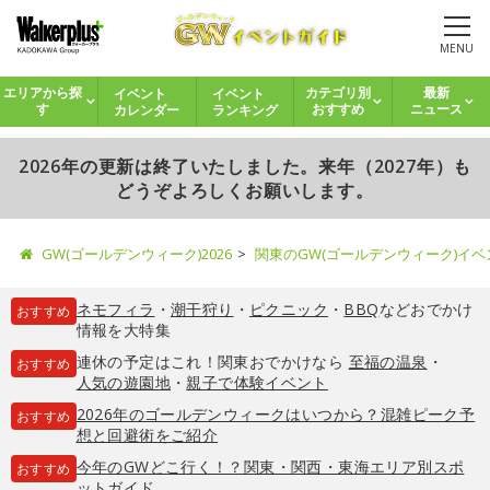
MENU
イベント
イベント
エリアから探
カテゴリ別
最新
カレンダー
ランキング
す
おすすめ
ニュース
2026年の更新は終了いたしました。来年（2027年）も
どうぞよろしくお願いします。
GW(ゴールデンウィーク)2026
関東のGW(ゴールデンウィーク)イ
ネモフィラ
・
潮干狩り
・
ピクニック
・
BBQ
などおでかけ
おすすめ
情報を大特集
連休の予定はこれ！関東おでかけなら
至福の温泉
・
おすすめ
人気の遊園地
・
親子で体験イベント
2026年のゴールデンウィークはいつから？混雑ピーク予
おすすめ
想と回避術をご紹介
今年のGWどこ行く！？関東・関西・東海エリア別スポ
おすすめ
ットガイド