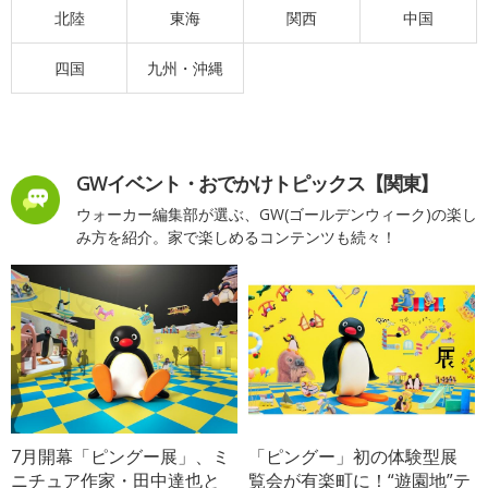
北陸
東海
関西
中国
四国
九州・沖縄
GWイベント・おでかけトピックス【関東】
ウォーカー編集部が選ぶ、GW(ゴールデンウィーク)の楽し
み方を紹介。家で楽しめるコンテンツも続々！
7月開幕「ピングー展」、ミ
「ピングー」初の体験型展
ニチュア作家・田中達也と
覧会が有楽町に！“遊園地”テ