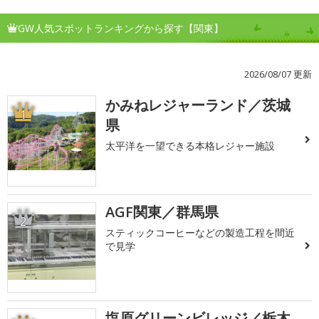
GW人気スポットランキングから探す【関東】
2026/08/07 更新
かみねレジャーランド／茨城
1
県
太平洋を一望できる本格レジャー施設
AGF関東／群馬県
2
スティックコーヒーなどの製造工程を間近
で見学
塩原グリーンビレッジ／栃木