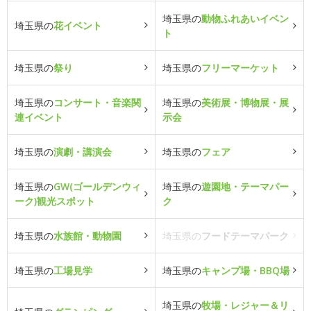
埼玉県の
動物ふれあいイベン
埼玉県の
花イベント
ト
埼玉県の
祭り
埼玉県の
フリーマーケット
埼玉県の
コンサート・音楽関
埼玉県の
美術展・博物展・展
連イベント
示会
埼玉県の
演劇・講演会
埼玉県の
フェア
埼玉県の
GW(ゴールデンウィ
埼玉県の
遊園地・テーマパー
ーク)観光スポット
ク
埼玉県の
水族館・動物園
埼玉県の
フードテーマパーク
埼玉県の
工場見学
埼玉県の
キャンプ場・BBQ場
埼玉県の
牧場・レジャー＆リ