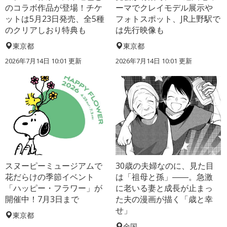
のコラボ作品が登場！チケ
ーマでクレイモデル展示や
ットは5月23日発売、全5種
フォトスポット、JR上野駅で
のクリアしおり特典も
は先行映像も
東京都
東京都
2026年7月14日 10:01 更新
2026年7月14日 10:01 更新
スヌーピーミュージアムで
30歳の夫婦なのに、見た目
花だらけの季節イベント
は「祖母と孫」――。急激
「ハッピー・フラワー」が
に老いる妻と成長が止まっ
開催中！7月3日まで
た夫の漫画が描く「歳と幸
せ」
東京都
全国