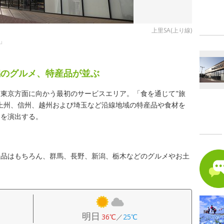
上里SA(上り線)
」
潟のグルメ、特産品が並ぶ
東京方面に向かう最初のサービスエリア。「食を通じて"旅
上州、信州、越州および埼玉など沿線地域の特産品や食材を
間を演出する。
産品はもちろん、群馬、長野、新潟、栃木などのグルメやお土
明日
36℃
／
25℃