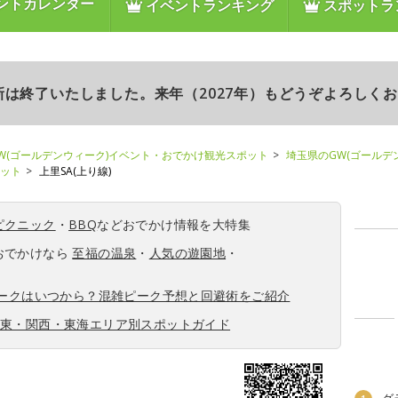
ントカレンダー
イベントランキング
スポットラ
更新は終了いたしました。来年（2027年）もどうぞよろしく
W(ゴールデンウィーク)イベント・おでかけ観光スポット
埼玉県のGW(ゴールデ
ポット
上里SA(上り線)
ピクニック
・
BBQ
などおでかけ情報を大特集
おでかけなら
至福の温泉
・
人気の遊園地
・
ィークはいつから？混雑ピーク予想と回避術をご紹介
関東・関西・東海エリア別スポットガイド