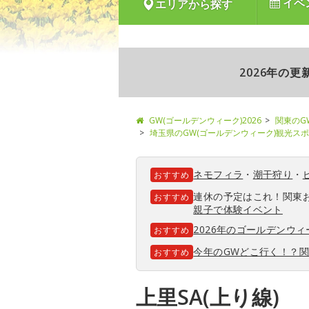
イベ
エリアから探す
2026年の
GW(ゴールデンウィーク)2026
関東のG
埼玉県のGW(ゴールデンウィーク)観光ス
ネモフィラ
・
潮干狩り
・
おすすめ
連休の予定はこれ！関東
おすすめ
親子で体験イベント
2026年のゴールデンウ
おすすめ
今年のGWどこ行く！？
おすすめ
上里SA(上り線)