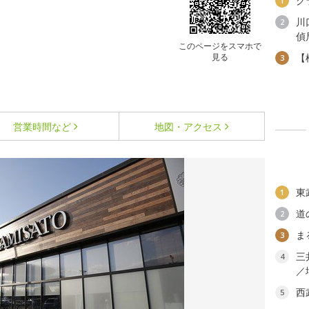
グ
1
川
2
偵
このページをスマホで
見る
【
3
営業時間など
地図・アクセス
東
1
道
2
ま
3
三
4
／
西
5