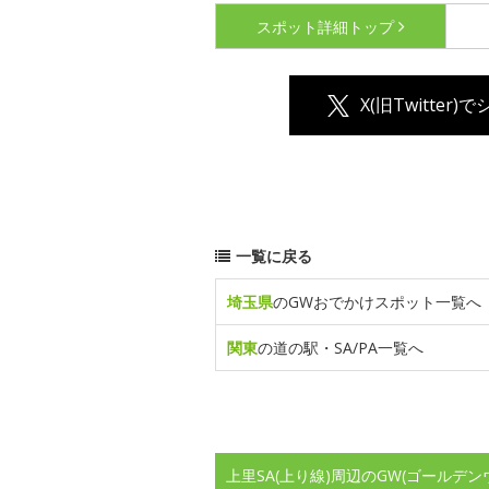
スポット詳細
トップ
X(旧Twitter)
一覧に戻る
埼玉県
のGWおでかけスポット一覧へ
関東
の道の駅・SA/PA一覧へ
上里SA(上り線)周辺のGW(ゴールデ