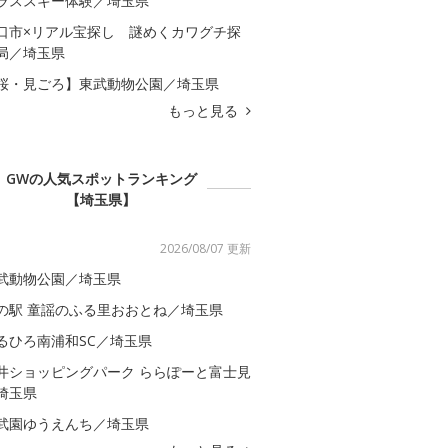
ラススキー体験／埼玉県
口市×リアル宝探し 謎めくカワグチ探
局／埼玉県
桜・見ごろ】東武動物公園／埼玉県
もっと見る
GWの人気スポットランキング
【埼玉県】
2026/08/07 更新
武動物公園／埼玉県
の駅 童謡のふる里おおとね／埼玉県
るひろ南浦和SC／埼玉県
井ショッピングパーク ららぽーと富士見
埼玉県
武園ゆうえんち／埼玉県