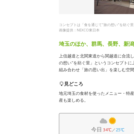
コンセプトは「食を通じて"旅の想い"を紡ぐ里
画像提供：NEXCO東日本
埼玉のほか、群馬、長野、新
上信越道と北関東道から関越道に合流し
の想い"を紡ぐ里」というコンセプトに
組み合わせ「旅の思い出」を楽しむ空
見どころ
地元埼玉の食材を使ったメニュー・特
産も楽しめる。
今日
34℃
／
25℃