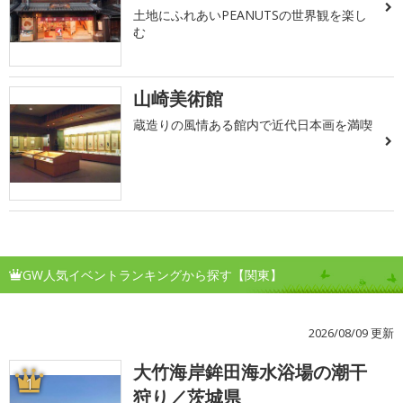
土地にふれあいPEANUTSの世界観を楽し
む
山崎美術館
蔵造りの風情ある館内で近代日本画を満喫
GW人気イベントランキングから探す【関東】
2026/08/09 更新
大竹海岸鉾田海水浴場の潮干
1
狩り／茨城県