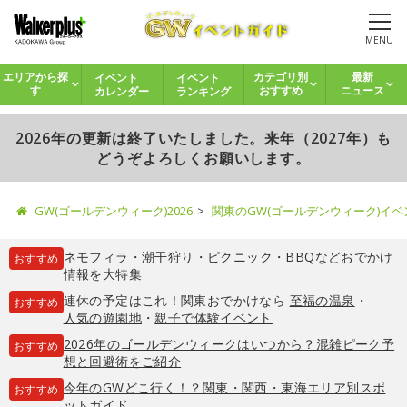
MENU
イベント
イベント
エリアから探
カテゴリ別
最新
カレンダー
ランキング
す
おすすめ
ニュース
2026年の更新は終了いたしました。来年（2027年）も
どうぞよろしくお願いします。
GW(ゴールデンウィーク)2026
関東のGW(ゴールデンウィーク)イ
ネモフィラ
・
潮干狩り
・
ピクニック
・
BBQ
などおでかけ
おすすめ
情報を大特集
連休の予定はこれ！関東おでかけなら
至福の温泉
・
おすすめ
人気の遊園地
・
親子で体験イベント
2026年のゴールデンウィークはいつから？混雑ピーク予
おすすめ
想と回避術をご紹介
今年のGWどこ行く！？関東・関西・東海エリア別スポ
おすすめ
ットガイド