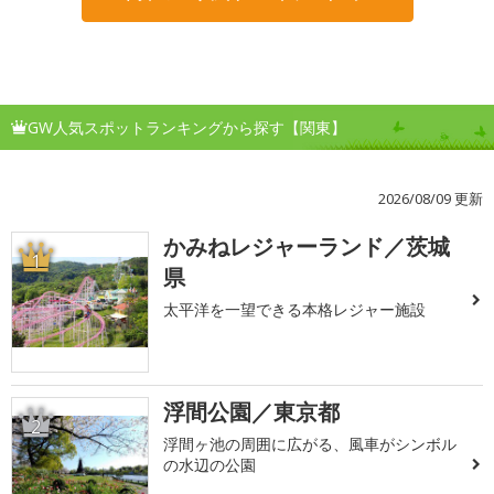
GW人気スポットランキングから探す【関東】
2026/08/09 更新
かみねレジャーランド／茨城
1
県
太平洋を一望できる本格レジャー施設
浮間公園／東京都
2
浮間ヶ池の周囲に広がる、風車がシンボル
の水辺の公園