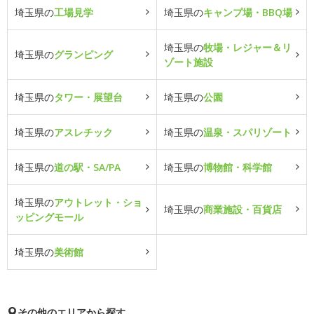
埼玉県の
工場見学
埼玉県の
キャンプ場・BBQ場
埼玉県の
牧場・レジャー＆リ
埼玉県の
グランピング
ゾート施設
埼玉県の
タワー・展望台
埼玉県の
公園
埼玉県の
アスレチック
埼玉県の
温泉・スパリゾート
埼玉県の
道の駅・SA/PA
埼玉県の
博物館・科学館
埼玉県の
アウトレット・ショ
埼玉県の
商業施設・百貨店
ッピングモール
埼玉県の
美術館
その他のエリアから探す