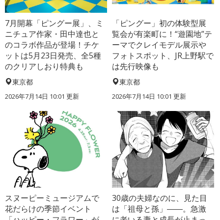
7月開幕「ピングー展」、ミ
「ピングー」初の体験型展
ニチュア作家・田中達也と
覧会が有楽町に！“遊園地”テ
のコラボ作品が登場！チケ
ーマでクレイモデル展示や
ットは5月23日発売、全5種
フォトスポット、JR上野駅で
のクリアしおり特典も
は先行映像も
東京都
東京都
2026年7月14日 10:01 更新
2026年7月14日 10:01 更新
スヌーピーミュージアムで
30歳の夫婦なのに、見た目
花だらけの季節イベント
は「祖母と孫」――。急激
「ハッピー・フラワー」が
に老いる妻と成長が止まっ