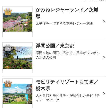
かみねレジャーランド／茨城
1
県
太平洋を一望できる本格レジャー施設
浮間公園／東京都
2
浮間ヶ池の周囲に広がる、風車がシンボル
の水辺の公園
モビリティリゾートもてぎ／
3
栃木県
人と自然とモビリティが融合したモビリテ
ィテーマパーク