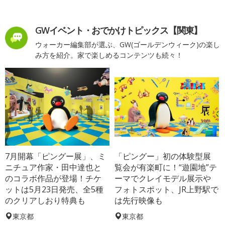
GWイベント・おでかけトピックス【関東】
ウォーカー編集部が選ぶ、GW(ゴールデンウィーク)の楽し
み方を紹介。家で楽しめるコンテンツも続々！
7月開幕「ピングー展」、ミ
「ピングー」初の体験型展
ニチュア作家・田中達也と
覧会が有楽町に！“遊園地”テ
のコラボ作品が登場！チケ
ーマでクレイモデル展示や
ットは5月23日発売、全5種
フォトスポット、JR上野駅で
のクリアしおり特典も
は先行映像も
東京都
東京都