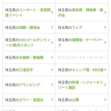
埼玉県の
コンサート・音楽関
埼玉県の
美術展・博物展・展
連イベント
示会
埼玉県の
演劇・講演会
埼玉県の
フェア
埼玉県の
GW(ゴールデンウィ
埼玉県の
遊園地・テーマパー
ーク)観光スポット
ク
埼玉県の
水族館・動物園
埼玉県の
フードテーマパーク
埼玉県の
工場見学
埼玉県の
キャンプ場・BBQ場
埼玉県の
牧場・レジャー＆リ
埼玉県の
グランピング
ゾート施設
埼玉県の
タワー・展望台
埼玉県の
公園