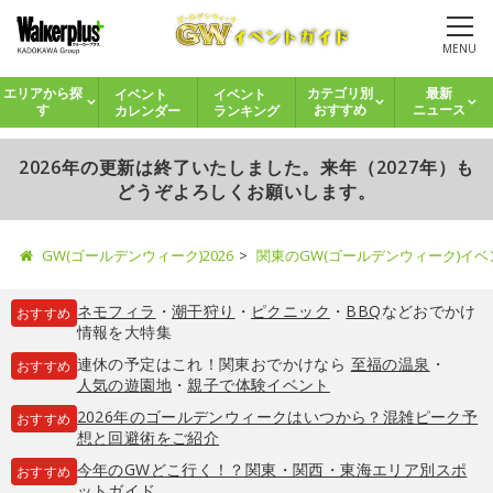
MENU
イベント
イベント
エリアから探
カテゴリ別
最新
カレンダー
ランキング
す
おすすめ
ニュース
2026年の更新は終了いたしました。来年（2027年）も
どうぞよろしくお願いします。
GW(ゴールデンウィーク)2026
関東のGW(ゴールデンウィーク)イ
ネモフィラ
・
潮干狩り
・
ピクニック
・
BBQ
などおでかけ
おすすめ
情報を大特集
連休の予定はこれ！関東おでかけなら
至福の温泉
・
おすすめ
人気の遊園地
・
親子で体験イベント
2026年のゴールデンウィークはいつから？混雑ピーク予
おすすめ
想と回避術をご紹介
今年のGWどこ行く！？関東・関西・東海エリア別スポ
おすすめ
ットガイド