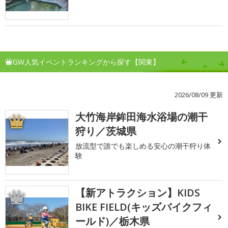
GW人気イベントランキングから探す【関東】
2026/08/09 更新
大竹海岸鉾田海水浴場の潮干
1
狩り／茨城県
放流型で誰でも楽しめる安心の潮干狩り体
験
【新アトラクション】KIDS
2
BIKE FIELD(キッズバイクフィ
ールド)／栃木県