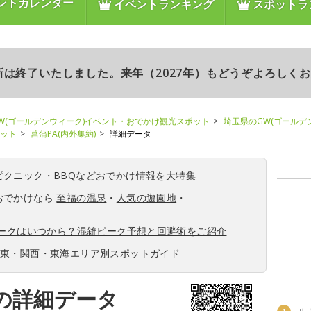
ントカレンダー
イベントランキング
スポットラ
更新は終了いたしました。来年（2027年）もどうぞよろしく
W(ゴールデンウィーク)イベント・おでかけ観光スポット
埼玉県のGW(ゴールデ
ポット
菖蒲PA(内外集約)
詳細データ
ピクニック
・
BBQ
などおでかけ情報を大特集
おでかけなら
至福の温泉
・
人気の遊園地
・
ィークはいつから？混雑ピーク予想と回避術をご紹介
関東・関西・東海エリア別スポットガイド
)の詳細データ