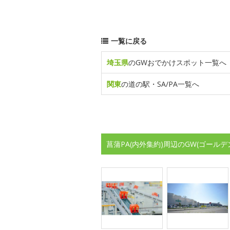
一覧に戻る
埼玉県
のGWおでかけスポット一覧へ
関東
の道の駅・SA/PA一覧へ
菖蒲PA(内外集約)周辺のGW(ゴール