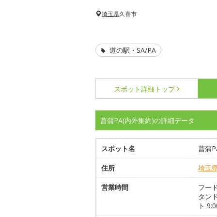
埼玉県
久喜市
道の駅・SA/PA
スポット詳細
トップ
菖蒲PA(内外集約)の詳細データ
スポット名
菖蒲P
住所
埼玉
営業時間
フード
タンド
ト 9: