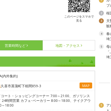
ル
1
ブ
桜
2
このページをスマホで
見る
天
3
観
春
4
埼
営業時間など
地図・アクセス
母
5
「
埼
A(内外集約)
MAP
県
久喜市菖蒲町下栢間859-3
コート・ショッピングコーナー 7:00～21:00、ガソリンス
 24時間営業 カフェ･ベーカリー 8:00～18:00、テイクアウ
00～18:00
ア
1
と