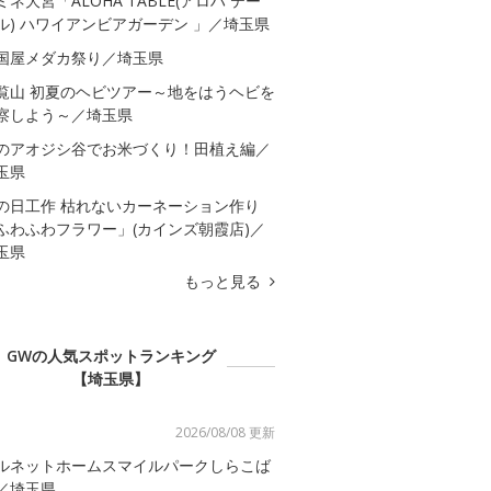
ミネ大宮「ALOHA TABLE(アロハ テー
ル) ハワイアンビアガーデン 」／埼玉県
国屋メダカ祭り／埼玉県
覧山 初夏のヘビツアー～地をはうヘビを
察しよう～／埼玉県
のアオジシ谷でお米づくり！田植え編／
玉県
の日工作 枯れないカーネーション作り
ふわふわフラワー」(カインズ朝霞店)／
玉県
もっと見る
GWの人気スポットランキング
【埼玉県】
2026/08/08 更新
ルネットホームスマイルパークしらこば
／埼玉県