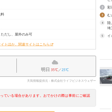
彩
2
無料
む
3
陸
4
。
埼
。ただし、屋外のみ可
イ
5
サイトほか、関連サイトはこちら
明日
35℃
／
25℃
天気情報提供元：株式会社ライフビジネスウェザー
なっている場合があります。おでかけの際は事前にご確認