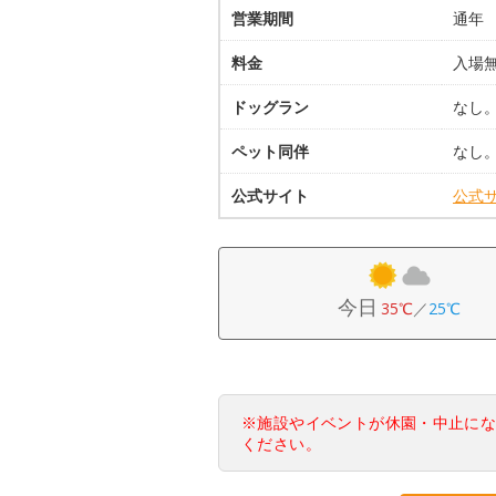
営業期間
通年
料金
入場
ドッグラン
なし
ペット同伴
なし
公式サイト
公式
今日
35℃
／
25℃
※施設やイベントが休園・中止に
ください。