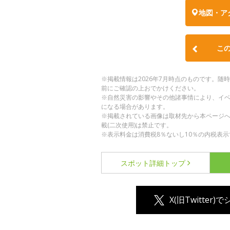
地図・ア
こ
※掲載情報は2026年7月時点のものです。
前にご確認の上おでかけください。
※自然災害の影響やその他諸事情により、イ
になる場合があります。
※掲載されている画像は取材先から本ページ
載(二次使用)は禁止です。
※表示料金は消費税8％ないし10％の内税表示
スポット詳細
トップ
X(旧Twitter)