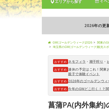
イベ
エリアから探す
2026年の
GW(ゴールデンウィーク)2026
関東のG
埼玉県のGW(ゴールデンウィーク)観光ス
ネモフィラ
・
潮干狩り
・
おすすめ
連休の予定はこれ！関東
おすすめ
親子で体験イベント
2026年のゴールデンウ
おすすめ
今年のGWどこ行く！？
おすすめ
菖蒲PA(内外集約