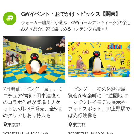
GWイベント・おでかけトピックス【関東】
ウォーカー編集部が選ぶ、GW(ゴールデンウィーク)の楽し
み方を紹介。家で楽しめるコンテンツも続々！
7月開幕「ピングー展」、ミ
「ピングー」初の体験型展
ニチュア作家・田中達也と
覧会が有楽町に！“遊園地”テ
のコラボ作品が登場！チケ
ーマでクレイモデル展示や
ットは5月23日発売、全5種
フォトスポット、JR上野駅で
のクリアしおり特典も
は先行映像も
東京都
東京都
2026年7月14日 10:01 更新
2026年7月14日 10:01 更新