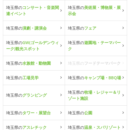
埼玉県の
コンサート・音楽関
埼玉県の
美術展・博物展・展
連イベント
示会
埼玉県の
演劇・講演会
埼玉県の
フェア
埼玉県の
GW(ゴールデンウィ
埼玉県の
遊園地・テーマパー
ーク)観光スポット
ク
埼玉県の
水族館・動物園
埼玉県の
フードテーマパーク
埼玉県の
工場見学
埼玉県の
キャンプ場・BBQ場
埼玉県の
牧場・レジャー＆リ
埼玉県の
グランピング
ゾート施設
埼玉県の
タワー・展望台
埼玉県の
公園
埼玉県の
アスレチック
埼玉県の
温泉・スパリゾート