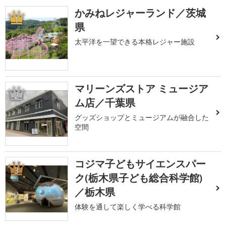
かみねレジャーランド／茨城
1
県
太平洋を一望できる本格レジャー施設
マリーンズストア ミュージア
2
ム店／千葉県
グッズショップとミュージアムが融合した
空間
コジマ子どもサイエンスパー
3
ク(栃木県子ども総合科学館)
／栃木県
体験を通して楽しく学べる科学館