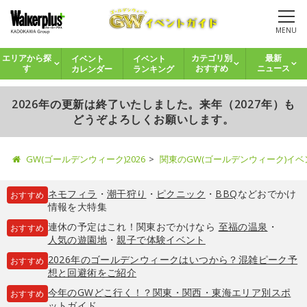
MENU
イベント
イベント
エリアから探
カテゴリ別
最新
カレンダー
ランキング
す
おすすめ
ニュース
2026年の更新は終了いたしました。来年（2027年）も
どうぞよろしくお願いします。
GW(ゴールデンウィーク)2026
関東のGW(ゴールデンウィーク)イ
ネモフィラ
・
潮干狩り
・
ピクニック
・
BBQ
などおでかけ
おすすめ
情報を大特集
連休の予定はこれ！関東おでかけなら
至福の温泉
・
おすすめ
人気の遊園地
・
親子で体験イベント
2026年のゴールデンウィークはいつから？混雑ピーク予
おすすめ
想と回避術をご紹介
今年のGWどこ行く！？関東・関西・東海エリア別スポ
おすすめ
ットガイド