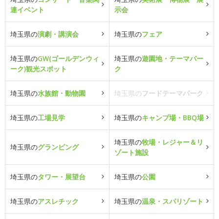
連イベント
示会
埼玉県の
演劇・講演会
埼玉県の
フェア
埼玉県の
GW(ゴールデンウィ
埼玉県の
遊園地・テーマパー
ーク)観光スポット
ク
埼玉県の
水族館・動物園
埼玉県の
フードテーマパーク
埼玉県の
工場見学
埼玉県の
キャンプ場・BBQ場
埼玉県の
牧場・レジャー＆リ
埼玉県の
グランピング
ゾート施設
埼玉県の
タワー・展望台
埼玉県の
公園
埼玉県の
アスレチック
埼玉県の
温泉・スパリゾート