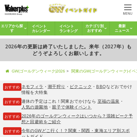
MENU
イベント
イベント
エリアから探
カテゴリ別
最新
カレンダー
ランキング
す
おすすめ
ニュース
2026年の更新は終了いたしました。来年（2027年）も
どうぞよろしくお願いします。
GW(ゴールデンウィーク)2026
関東のGW(ゴールデンウィーク)イ
ネモフィラ
・
潮干狩り
・
ピクニック
・
BBQ
などおでかけ
おすすめ
情報を大特集
連休の予定はこれ！関東おでかけなら
至福の温泉
・
おすすめ
人気の遊園地
・
親子で体験イベント
2026年のゴールデンウィークはいつから？混雑ピーク予
おすすめ
想と回避術をご紹介
今年のGWどこ行く！？関東・関西・東海エリア別スポ
おすすめ
ットガイド