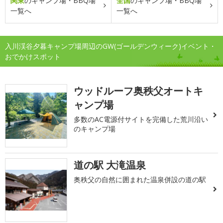
関東
のキャンプ場・BBQ場
全国
のキャンプ場・BBQ場
一覧へ
一覧へ
入川渓谷夕暮キャンプ場周辺のGW(ゴールデンウィーク)イベント・
おでかけスポット
ウッドルーフ奥秩父オートキ
ャンプ場
多数のAC電源付サイトを完備した荒川沿い
のキャンプ場
道の駅 大滝温泉
奥秩父の自然に囲まれた温泉併設の道の駅