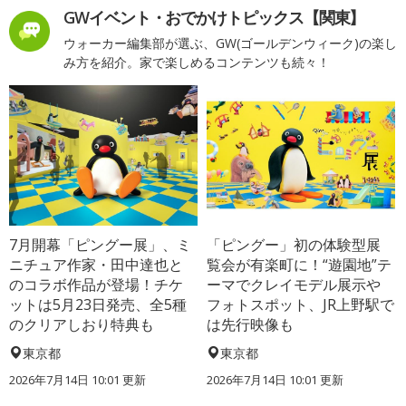
GWイベント・おでかけトピックス【関東】
ウォーカー編集部が選ぶ、GW(ゴールデンウィーク)の楽し
み方を紹介。家で楽しめるコンテンツも続々！
7月開幕「ピングー展」、ミ
「ピングー」初の体験型展
ニチュア作家・田中達也と
覧会が有楽町に！“遊園地”テ
のコラボ作品が登場！チケ
ーマでクレイモデル展示や
ットは5月23日発売、全5種
フォトスポット、JR上野駅で
のクリアしおり特典も
は先行映像も
東京都
東京都
2026年7月14日 10:01 更新
2026年7月14日 10:01 更新