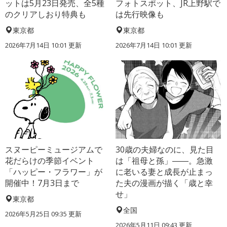
ットは5月23日発売、全5種
フォトスポット、JR上野駅で
のクリアしおり特典も
は先行映像も
東京都
東京都
2026年7月14日 10:01 更新
2026年7月14日 10:01 更新
スヌーピーミュージアムで
30歳の夫婦なのに、見た目
花だらけの季節イベント
は「祖母と孫」――。急激
「ハッピー・フラワー」が
に老いる妻と成長が止まっ
開催中！7月3日まで
た夫の漫画が描く「歳と幸
せ」
東京都
全国
2026年5月25日 09:35 更新
2026年5月11日 09:43 更新