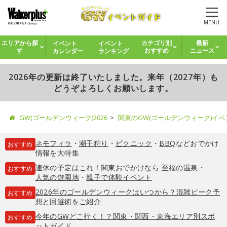
MENU
イベント
イベント
エリアから探
カテゴリ別
最新
カレンダー
ランキング
す
おすすめ
ニュース
2026年の更新は終了いたしました。来年（2027年）も
どうぞよろしくお願いします。
GW(ゴールデンウィーク)2026
関東のGW(ゴールデンウィーク)イ
ネモフィラ
・
潮干狩り
・
ピクニック
・
BBQ
などおでかけ
おすすめ
情報を大特集
連休の予定はこれ！関東おでかけなら
至福の温泉
・
おすすめ
人気の遊園地
・
親子で体験イベント
2026年のゴールデンウィークはいつから？混雑ピーク予
おすすめ
想と回避術をご紹介
今年のGWどこ行く！？関東・関西・東海エリア別スポ
おすすめ
ットガイド