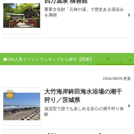
四万温泉 積善館
重要文化財「元禄の湯」で歴史ある湯浴み
を満喫
GW人気イベントランキングから探す【関東】
2026/08/09 更新
大竹海岸鉾田海水浴場の潮干
1
狩り／茨城県
放流型で誰でも楽しめる安心の潮干狩り体
験