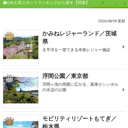
GW人気スポットランキングから探す【関東】
2026/08/09 更新
かみねレジャーランド／茨城
1
県
太平洋を一望できる本格レジャー施設
浮間公園／東京都
2
浮間ヶ池の周囲に広がる、風車がシンボル
の水辺の公園
モビリティリゾートもてぎ／
3
栃木県