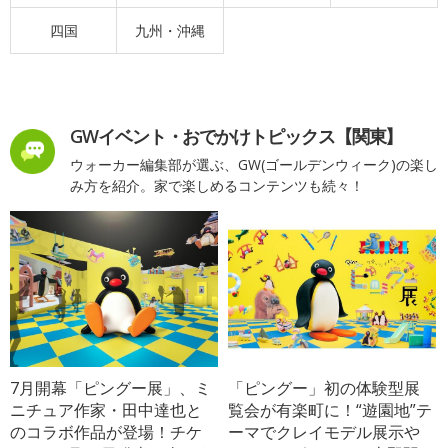
四国
九州・沖縄
GWイベント・おでかけトピックス【関東】
ウォーカー編集部が選ぶ、GW(ゴールデンウィーク)の楽し
み方を紹介。家で楽しめるコンテンツも続々！
7月開幕「ピングー展」、ミ
「ピングー」初の体験型展
ニチュア作家・田中達也と
覧会が有楽町に！“遊園地”テ
のコラボ作品が登場！チケ
ーマでクレイモデル展示や