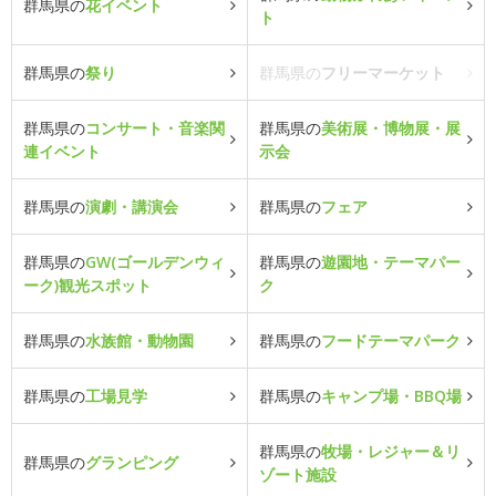
群馬県の
花イベント
ト
群馬県の
祭り
群馬県の
フリーマーケット
群馬県の
コンサート・音楽関
群馬県の
美術展・博物展・展
連イベント
示会
群馬県の
演劇・講演会
群馬県の
フェア
群馬県の
GW(ゴールデンウィ
群馬県の
遊園地・テーマパー
ーク)観光スポット
ク
群馬県の
水族館・動物園
群馬県の
フードテーマパーク
群馬県の
工場見学
群馬県の
キャンプ場・BBQ場
群馬県の
牧場・レジャー＆リ
群馬県の
グランピング
ゾート施設