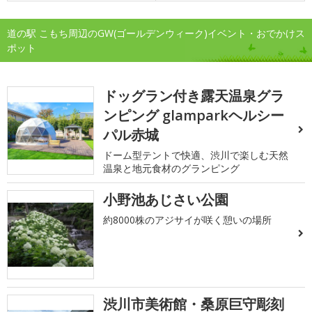
道の駅 こもち周辺のGW(ゴールデンウィーク)イベント・おでかけス
ポット
ドッグラン付き露天温泉グラ
ンピング glamparkヘルシー
パル赤城
ドーム型テントで快適、渋川で楽しむ天然
温泉と地元食材のグランピング
小野池あじさい公園
約8000株のアジサイが咲く憩いの場所
渋川市美術館・桑原巨守彫刻