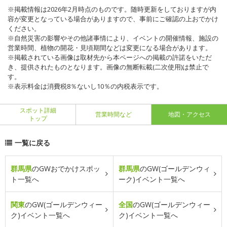
※掲載情報は2026年2月時点のものです。随時更新をしておりますが内
容が変更となっている場合がありますので、事前にご確認の上おでかけ
ください。
※自然災害の影響やその他諸事情により、イベントの開催情報、施設の
営業時間、植物の開花・見頃期間などは変更になる場合があります。
※掲載されている画像は取材先から本ページへの掲載の許諾をいただ
き、提供されたものとなります。画像の無断転載(二次使用)は禁止で
す。
※表示料金は消費税8％ないし10％の内税表示です。
スポット詳細
営業時間など
地図・アクセス
トップ
一覧に戻る
群馬県
のGWおでかけスポッ
群馬県
のGW(ゴールデンウィ
ト一覧へ
ーク)イベント一覧へ
関東
のGW(ゴールデンウィー
全国
のGW(ゴールデンウィー
ク)イベント一覧へ
ク)イベント一覧へ