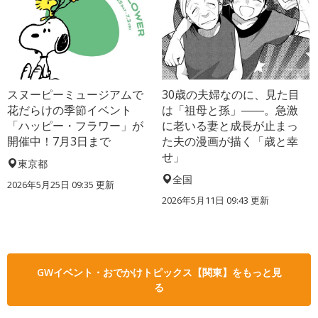
スヌーピーミュージアムで
30歳の夫婦なのに、見た目
花だらけの季節イベント
は「祖母と孫」――。急激
「ハッピー・フラワー」が
に老いる妻と成長が止まっ
開催中！7月3日まで
た夫の漫画が描く「歳と幸
せ」
東京都
全国
2026年5月25日 09:35 更新
2026年5月11日 09:43 更新
GWイベント・おでかけトピックス【関東】をもっと見
る