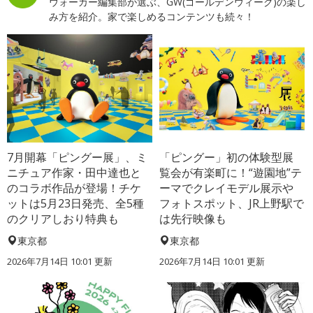
ウォーカー編集部が選ぶ、GW(ゴールデンウィーク)の楽し
み方を紹介。家で楽しめるコンテンツも続々！
7月開幕「ピングー展」、ミ
「ピングー」初の体験型展
ニチュア作家・田中達也と
覧会が有楽町に！“遊園地”テ
のコラボ作品が登場！チケ
ーマでクレイモデル展示や
ットは5月23日発売、全5種
フォトスポット、JR上野駅で
のクリアしおり特典も
は先行映像も
東京都
東京都
2026年7月14日 10:01 更新
2026年7月14日 10:01 更新