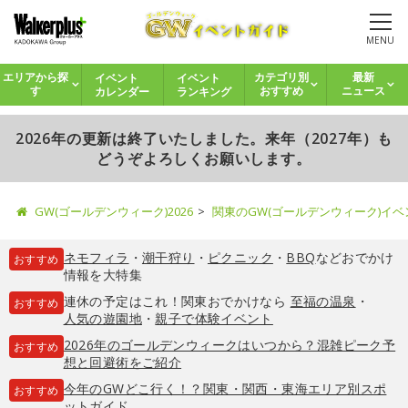
MENU
イベント
イベント
エリアから探
カテゴリ別
最新
カレンダー
ランキング
す
おすすめ
ニュース
2026年の更新は終了いたしました。来年（2027年）も
どうぞよろしくお願いします。
GW(ゴールデンウィーク)2026
関東のGW(ゴールデンウィーク)イ
ネモフィラ
・
潮干狩り
・
ピクニック
・
BBQ
などおでかけ
おすすめ
情報を大特集
連休の予定はこれ！関東おでかけなら
至福の温泉
・
おすすめ
人気の遊園地
・
親子で体験イベント
2026年のゴールデンウィークはいつから？混雑ピーク予
おすすめ
想と回避術をご紹介
今年のGWどこ行く！？関東・関西・東海エリア別スポ
おすすめ
ットガイド