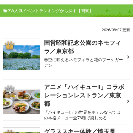
GW人気イベントランキングから探す【関東】
2026/08/07 更新
国営昭和記念公園のネモフィ
1
ラ／東京都
春空に映えるネモフィラと花のブーケガー
デン
アニメ「ハイキュー!!」コラボ
2
レーションレストラン／東京
都
「ハイキュー!!」の世界をホテルならでは
の本格メニュー全76種で楽しめる
グラススキー体験／埼玉県