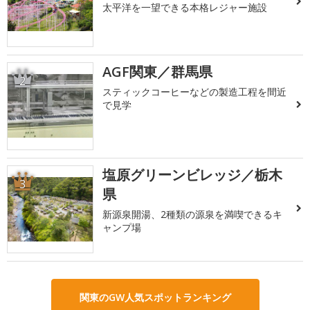
太平洋を一望できる本格レジャー施設
AGF関東／群馬県
2
スティックコーヒーなどの製造工程を間近
で見学
塩原グリーンビレッジ／栃木
3
県
新源泉開湯、2種類の源泉を満喫できるキ
ャンプ場
関東のGW人気スポットランキング