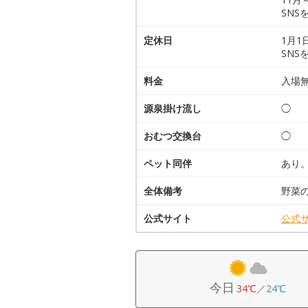
SNS
定休日
1月1
SNS
料金
入場
源泉掛け流し
◯
おむつ交換台
◯
ペット同伴
あり
全体備考
野菜
公式サイト
公式
今日
34℃
／
24℃