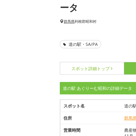
ータ
群馬県
利根郡昭和村
道の駅・SA/PA
スポット詳細
トップ
道の駅 あぐりーむ昭和の詳細データ
スポット名
道の
住所
群馬
営業時間
農産物
11月