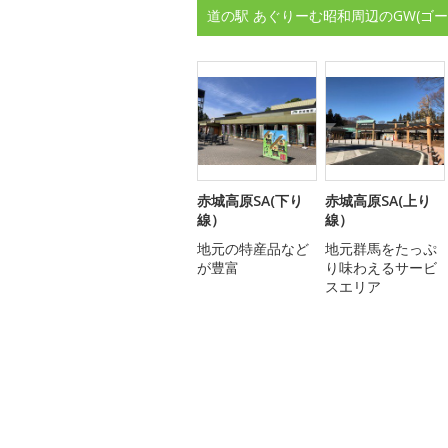
道の駅 あぐりーむ昭和周辺のGW(ゴ
赤城高原SA(下り
赤城高原SA(上り
線）
線）
地元の特産品など
地元群馬をたっぷ
が豊富
り味わえるサービ
スエリア