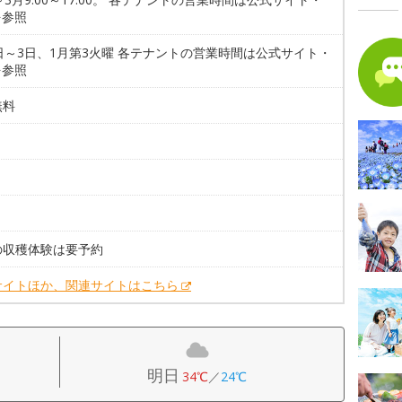
を参照
日～3日、1月第3火曜 各テナントの営業時間は公式サイト・
を参照
無料
。
の収穫体験は要予約
サイトほか、関連サイトはこちら
明日
34℃
／
24℃