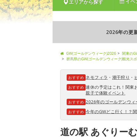
イベ
エリアから探す
2026年の
GW(ゴールデンウィーク)2026
関東のG
群馬県のGW(ゴールデンウィーク)観光ス
ネモフィラ
・
潮干狩り
・
おすすめ
連休の予定はこれ！関東
おすすめ
親子で体験イベント
2026年のゴールデンウ
おすすめ
今年のGWどこ行く！？
おすすめ
道の駅 あぐりー