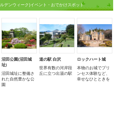
ールデンウィーク)イベント・おでかけスポット
沼田公園(沼田城
道の駅 白沢
ロックハート城
址)
世界有数の河岸段
本物のお城でプリ
沼田城址に整備さ
丘に立つ出湯の駅
ンセス体験など、
れた自然豊かな公
幸せなひとときを
園