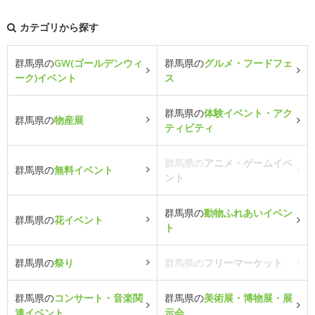
カテゴリから探す
群馬県の
GW(ゴールデンウィ
群馬県の
グルメ・フードフェ
ーク)イベント
ス
群馬県の
体験イベント・アク
群馬県の
物産展
ティビティ
群馬県の
アニメ・ゲームイベ
群馬県の
無料イベント
ント
群馬県の
動物ふれあいイベン
群馬県の
花イベント
ト
群馬県の
祭り
群馬県の
フリーマーケット
群馬県の
コンサート・音楽関
群馬県の
美術展・博物展・展
連イベント
示会