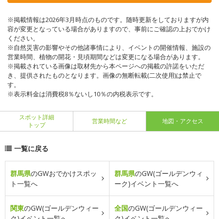
※掲載情報は2026年3月時点のものです。随時更新をしておりますが内
容が変更となっている場合がありますので、事前にご確認の上おでかけ
ください。
※自然災害の影響やその他諸事情により、イベントの開催情報、施設の
営業時間、植物の開花・見頃期間などは変更になる場合があります。
※掲載されている画像は取材先から本ページへの掲載の許諾をいただ
き、提供されたものとなります。画像の無断転載(二次使用)は禁止で
す。
※表示料金は消費税8％ないし10％の内税表示です。
スポット詳細
営業時間など
地図・アクセス
トップ
一覧に戻る
群馬県
のGWおでかけスポッ
群馬県
のGW(ゴールデンウィ
ト一覧へ
ーク)イベント一覧へ
関東
のGW(ゴールデンウィー
全国
のGW(ゴールデンウィー
ク)イベント一覧へ
ク)イベント一覧へ