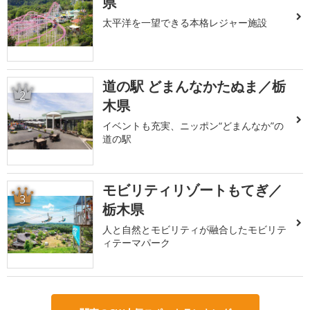
県
太平洋を一望できる本格レジャー施設
道の駅 どまんなかたぬま／栃
2
木県
イベントも充実、ニッポン“どまんなか”の
道の駅
モビリティリゾートもてぎ／
3
栃木県
人と自然とモビリティが融合したモビリテ
ィテーマパーク