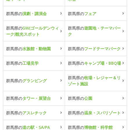
群馬県の
演劇・講演会
群馬県の
フェア
群馬県の
GW(ゴールデンウィ
群馬県の
遊園地・テーマパー
ーク)観光スポット
ク
群馬県の
水族館・動物園
群馬県の
フードテーマパーク
群馬県の
工場見学
群馬県の
キャンプ場・BBQ場
群馬県の
牧場・レジャー＆リ
群馬県の
グランピング
ゾート施設
群馬県の
タワー・展望台
群馬県の
公園
群馬県の
アスレチック
群馬県の
温泉・スパリゾート
群馬県の
道の駅・SA/PA
群馬県の
博物館・科学館