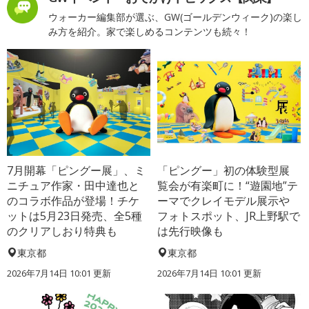
ウォーカー編集部が選ぶ、GW(ゴールデンウィーク)の楽し
み方を紹介。家で楽しめるコンテンツも続々！
7月開幕「ピングー展」、ミ
「ピングー」初の体験型展
ニチュア作家・田中達也と
覧会が有楽町に！“遊園地”テ
のコラボ作品が登場！チケ
ーマでクレイモデル展示や
ットは5月23日発売、全5種
フォトスポット、JR上野駅で
のクリアしおり特典も
は先行映像も
東京都
東京都
2026年7月14日 10:01 更新
2026年7月14日 10:01 更新