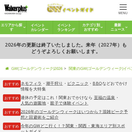
MENU
イベント
イベント
エリアから探
カテゴリ別
最新
カレンダー
ランキング
す
おすすめ
ニュース
2026年の更新は終了いたしました。来年（2027年）も
どうぞよろしくお願いします。
GW(ゴールデンウィーク)2026
関東のGW(ゴールデンウィーク)イ
ネモフィラ
・
潮干狩り
・
ピクニック
・
BBQ
などおでかけ
おすすめ
情報を大特集
連休の予定はこれ！関東おでかけなら
至福の温泉
・
おすすめ
人気の遊園地
・
親子で体験イベント
2026年のゴールデンウィークはいつから？混雑ピーク予
おすすめ
想と回避術をご紹介
今年のGWどこ行く！？関東・関西・東海エリア別スポ
おすすめ
ットガイド