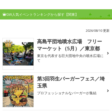
GW人気イベントランキングから探す【関東】
2026/08/10 更新
高島平団地噴水広場 フリー
1
マーケット（5月）／東京都
東京を代表する巨大団地中央の噴水広場に
て
第3回羽生バーガーフェス／埼
2
玉県
プロフェッショナルなバーガーが集結