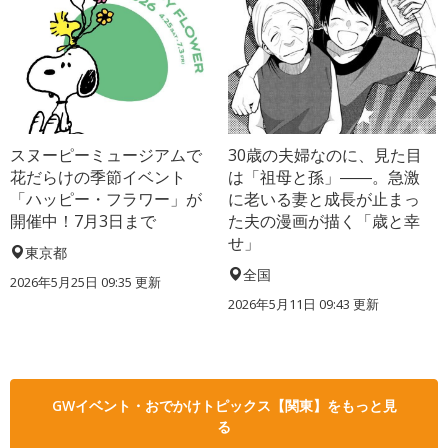
スヌーピーミュージアムで
30歳の夫婦なのに、見た目
花だらけの季節イベント
は「祖母と孫」――。急激
「ハッピー・フラワー」が
に老いる妻と成長が止まっ
開催中！7月3日まで
た夫の漫画が描く「歳と幸
せ」
東京都
全国
2026年5月25日 09:35 更新
2026年5月11日 09:43 更新
GWイベント・おでかけトピックス【関東】をもっと見
る