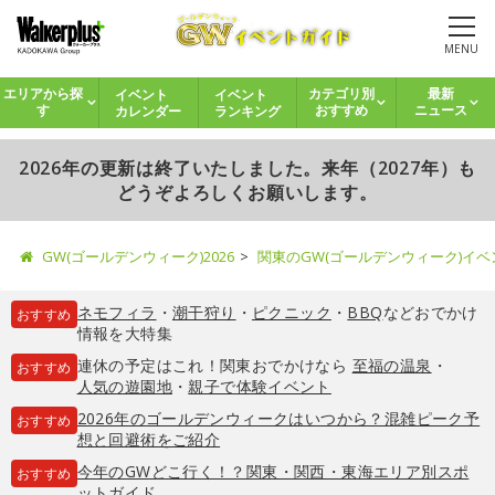
MENU
イベント
イベント
エリアから探
カテゴリ別
最新
カレンダー
ランキング
す
おすすめ
ニュース
2026年の更新は終了いたしました。来年（2027年）も
どうぞよろしくお願いします。
GW(ゴールデンウィーク)2026
関東のGW(ゴールデンウィーク)イ
ネモフィラ
・
潮干狩り
・
ピクニック
・
BBQ
などおでかけ
おすすめ
情報を大特集
連休の予定はこれ！関東おでかけなら
至福の温泉
・
おすすめ
人気の遊園地
・
親子で体験イベント
2026年のゴールデンウィークはいつから？混雑ピーク予
おすすめ
想と回避術をご紹介
今年のGWどこ行く！？関東・関西・東海エリア別スポ
おすすめ
ットガイド