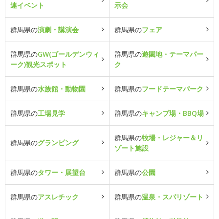
連イベント
示会
群馬県の
演劇・講演会
群馬県の
フェア
群馬県の
GW(ゴールデンウィ
群馬県の
遊園地・テーマパー
ーク)観光スポット
ク
群馬県の
水族館・動物園
群馬県の
フードテーマパーク
群馬県の
工場見学
群馬県の
キャンプ場・BBQ場
群馬県の
牧場・レジャー＆リ
群馬県の
グランピング
ゾート施設
群馬県の
タワー・展望台
群馬県の
公園
群馬県の
アスレチック
群馬県の
温泉・スパリゾート