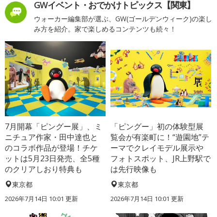
GWイベント・おでかけトピックス【関東】
ウォーカー編集部が選ぶ、GW(ゴールデンウィーク)の楽し
み方を紹介。家で楽しめるコンテンツも続々！
7月開幕「ピングー展」、ミ
「ピングー」初の体験型展
ニチュア作家・田中達也と
覧会が有楽町に！“遊園地”テ
のコラボ作品が登場！チケ
ーマでクレイモデル展示や
ットは5月23日発売、全5種
フォトスポット、JR上野駅で
のクリアしおり特典も
は先行映像も
東京都
東京都
2026年7月14日 10:01 更新
2026年7月14日 10:01 更新