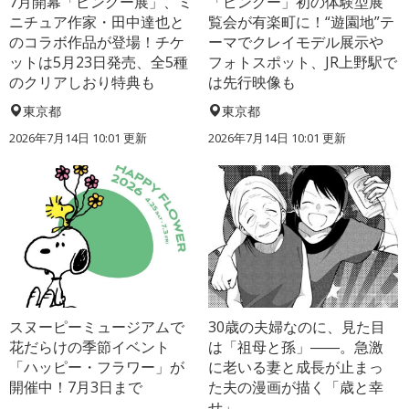
7月開幕「ピングー展」、ミ
「ピングー」初の体験型展
ニチュア作家・田中達也と
覧会が有楽町に！“遊園地”テ
のコラボ作品が登場！チケ
ーマでクレイモデル展示や
ットは5月23日発売、全5種
フォトスポット、JR上野駅で
のクリアしおり特典も
は先行映像も
東京都
東京都
2026年7月14日 10:01 更新
2026年7月14日 10:01 更新
スヌーピーミュージアムで
30歳の夫婦なのに、見た目
花だらけの季節イベント
は「祖母と孫」――。急激
「ハッピー・フラワー」が
に老いる妻と成長が止まっ
開催中！7月3日まで
た夫の漫画が描く「歳と幸
せ」