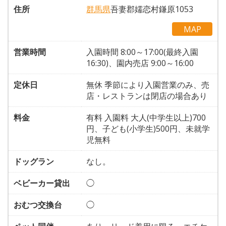
住所
群馬県
吾妻郡嬬恋村鎌原1053
MAP
営業時間
入園時間 8:00～17:00(最終入園
16:30)、園内売店 9:00～16:00
定休日
無休 季節により入園営業のみ、売
店・レストランは閉店の場合あり
料金
有料 入園料 大人(中学生以上)700
円、子ども(小学生)500円、未就学
児無料
ドッグラン
なし。
ベビーカー貸出
◯
おむつ交換台
◯