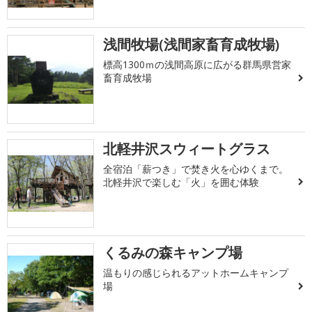
浅間牧場(浅間家畜育成牧場)
標高1300ｍの浅間高原に広がる群馬県営家
畜育成牧場
北軽井沢スウィートグラス
全宿泊「薪つき」で焚き火を心ゆくまで。
北軽井沢で楽しむ「火」を囲む体験
くるみの森キャンプ場
温もりの感じられるアットホームキャンプ
場