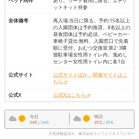
ペット同伴
あり。リード着用に限る。エチケ
ットキット持参
全体備考
再入場:当日に限る。予約:15名以上
の入園団体は予約推奨。8名以上の
昼食団体は予約必須。ベビーカー･
車椅子貸出:無料、入園窓口で先着
順に受付。おむつ交換室:第2･3隣
接駐車場女性用トイレ内、鬼めし
センター女性用トイレ内に各1台
公式サイト
公式サイトほか、関連サイトはこ
ちら
公式X
公式Xはこちら
今日
明日
34℃
／
24℃
35℃
／
25℃
天気情報提供元：株式会社ライフビジネスウェザー