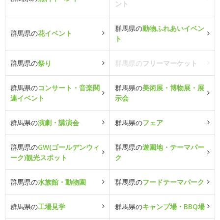
ント
群馬県の
動物ふれあいイベン
群馬県の
花イベント
ト
群馬県の
祭り
群馬県の
フリーマーケット
群馬県の
コンサート・音楽関
群馬県の
美術展・博物展・展
連イベント
示会
群馬県の
演劇・講演会
群馬県の
フェア
群馬県の
GW(ゴールデンウィ
群馬県の
遊園地・テーマパー
ーク)観光スポット
ク
群馬県の
水族館・動物園
群馬県の
フードテーマパーク
群馬県の
工場見学
群馬県の
キャンプ場・BBQ場