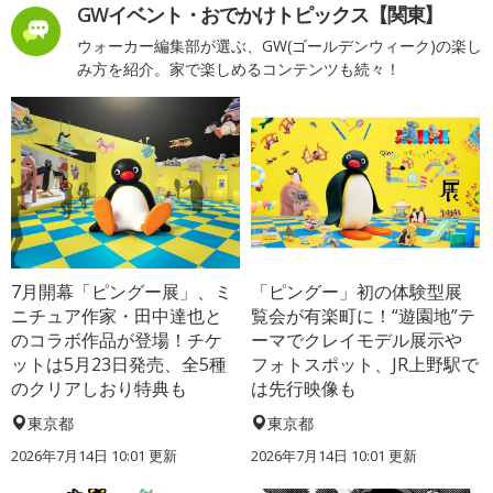
GWイベント・おでかけトピックス【関東】
ウォーカー編集部が選ぶ、GW(ゴールデンウィーク)の楽し
み方を紹介。家で楽しめるコンテンツも続々！
7月開幕「ピングー展」、ミ
「ピングー」初の体験型展
ニチュア作家・田中達也と
覧会が有楽町に！“遊園地”テ
のコラボ作品が登場！チケ
ーマでクレイモデル展示や
ットは5月23日発売、全5種
フォトスポット、JR上野駅で
のクリアしおり特典も
は先行映像も
東京都
東京都
2026年7月14日 10:01 更新
2026年7月14日 10:01 更新