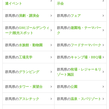
連イベント
示会
群馬県の
演劇・講演会
群馬県の
フェア
群馬県の
GW(ゴールデンウィ
群馬県の
遊園地・テーマパー
ーク)観光スポット
ク
群馬県の
水族館・動物園
群馬県の
フードテーマパーク
群馬県の
工場見学
群馬県の
キャンプ場・BBQ場
群馬県の
牧場・レジャー＆リ
群馬県の
グランピング
ゾート施設
群馬県の
タワー・展望台
群馬県の
公園
群馬県の
アスレチック
群馬県の
温泉・スパリゾート