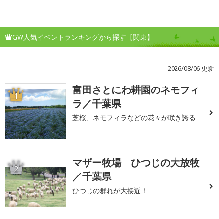
GW人気イベントランキングから探す【関東】
2026/08/06 更新
富田さとにわ耕園のネモフィ
1
ラ／千葉県
芝桜、ネモフィラなどの花々が咲き誇る
マザー牧場 ひつじの大放牧
2
／千葉県
ひつじの群れが大接近！