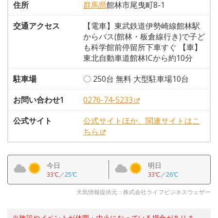
住所
群馬県
館林市尾曳町8-1
交通アクセス
【電車】東武鉄道伊勢崎線館林駅
からバス(館林・板倉線行き)で子ど
も科学館前停留所下車すぐ 【車】
東北自動車道館林ICから約10分
駐車場
〇 250台 無料 大型駐車場10台
お問い合わせ1
0276-74-5233
公式サイト
公式サイトほか、関連サイトはこ
ちら
今日
明日
33℃
／
25℃
33℃
／
26℃
天気情報提供元：株式会社ライフビジネスウェザー
※施設やイベントが休園・中止になっている場合がありま