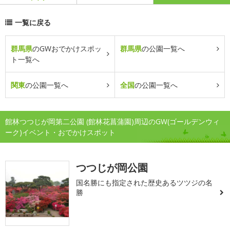
一覧に戻る
群馬県
のGWおでかけスポッ
群馬県
の公園一覧へ
ト一覧へ
関東
の公園一覧へ
全国
の公園一覧へ
館林つつじが岡第二公園 (館林花菖蒲園)周辺のGW(ゴールデンウィ
ーク)イベント・おでかけスポット
つつじが岡公園
国名勝にも指定された歴史あるツツジの名
勝