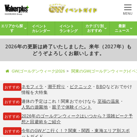
MENU
イベント
イベント
エリアから探
カテゴリ別
最新
カレンダー
ランキング
す
おすすめ
ニュース
2026年の更新は終了いたしました。来年（2027年）も
どうぞよろしくお願いします。
GW(ゴールデンウィーク)2026
関東のGW(ゴールデンウィーク)イ
ネモフィラ
・
潮干狩り
・
ピクニック
・
BBQ
などおでかけ
おすすめ
情報を大特集
連休の予定はこれ！関東おでかけなら
至福の温泉
・
おすすめ
人気の遊園地
・
親子で体験イベント
2026年のゴールデンウィークはいつから？混雑ピーク予
おすすめ
想と回避術をご紹介
今年のGWどこ行く！？関東・関西・東海エリア別スポ
おすすめ
ットガイド