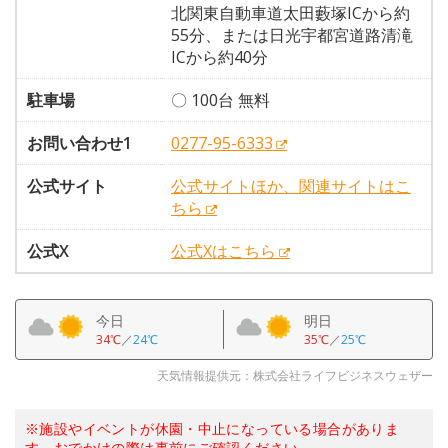
北関東自動車道太田藪塚ICから約
55分、または日光宇都宮道路清滝
ICから約40分
駐車場
〇 100台 無料
お問い合わせ1
0277-95-6333
公式サイト
公式サイトほか、関連サイトはこ
ちら
公式X
公式Xはこちら
今日
明日
34℃
／
24℃
35℃
／
25℃
天気情報提供元：株式会社ライフビジネスウェザー
※施設やイベントが休園・中止になっている場合がありま
す。おでかけの際は事前にご確認ください。