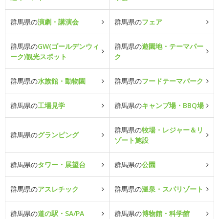
群馬県の
演劇・講演会
群馬県の
フェア
群馬県の
GW(ゴールデンウィ
群馬県の
遊園地・テーマパー
ーク)観光スポット
ク
群馬県の
水族館・動物園
群馬県の
フードテーマパーク
群馬県の
工場見学
群馬県の
キャンプ場・BBQ場
群馬県の
牧場・レジャー＆リ
群馬県の
グランピング
ゾート施設
群馬県の
タワー・展望台
群馬県の
公園
群馬県の
アスレチック
群馬県の
温泉・スパリゾート
群馬県の
道の駅・SA/PA
群馬県の
博物館・科学館