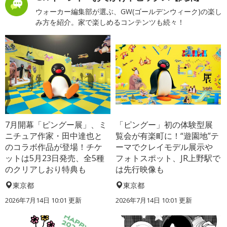
ウォーカー編集部が選ぶ、GW(ゴールデンウィーク)の楽し
み方を紹介。家で楽しめるコンテンツも続々！
7月開幕「ピングー展」、ミ
「ピングー」初の体験型展
ニチュア作家・田中達也と
覧会が有楽町に！“遊園地”テ
のコラボ作品が登場！チケ
ーマでクレイモデル展示や
ットは5月23日発売、全5種
フォトスポット、JR上野駅で
のクリアしおり特典も
は先行映像も
東京都
東京都
2026年7月14日 10:01 更新
2026年7月14日 10:01 更新