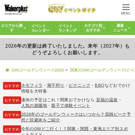
MENU
イベント
イベント
エリアから探
カテゴリ別
最新
カレンダー
ランキング
す
おすすめ
ニュース
2026年の更新は終了いたしました。来年（2027年）も
どうぞよろしくお願いします。
GW(ゴールデンウィーク)2026
関東のGW(ゴールデンウィーク)イ
ネモフィラ
・
潮干狩り
・
ピクニック
・
BBQ
などおでかけ
おすすめ
情報を大特集
連休の予定はこれ！関東おでかけなら
至福の温泉
・
おすすめ
人気の遊園地
・
親子で体験イベント
2026年のゴールデンウィークはいつから？混雑ピーク予
おすすめ
想と回避術をご紹介
今年のGWどこ行く！？関東・関西・東海エリア別スポ
おすすめ
ットガイド