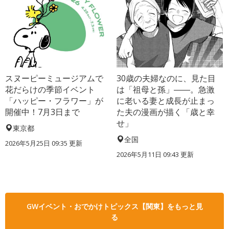
スヌーピーミュージアムで
30歳の夫婦なのに、見た目
花だらけの季節イベント
は「祖母と孫」――。急激
「ハッピー・フラワー」が
に老いる妻と成長が止まっ
開催中！7月3日まで
た夫の漫画が描く「歳と幸
せ」
東京都
全国
2026年5月25日 09:35 更新
2026年5月11日 09:43 更新
GWイベント・おでかけトピックス【関東】をもっと見
る