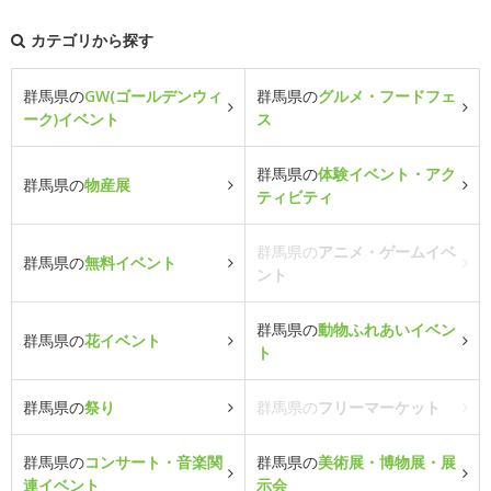
カテゴリから探す
群馬県の
GW(ゴールデンウィ
群馬県の
グルメ・フードフェ
ーク)イベント
ス
群馬県の
体験イベント・アク
群馬県の
物産展
ティビティ
群馬県の
アニメ・ゲームイベ
群馬県の
無料イベント
ント
群馬県の
動物ふれあいイベン
群馬県の
花イベント
ト
群馬県の
祭り
群馬県の
フリーマーケット
群馬県の
コンサート・音楽関
群馬県の
美術展・博物展・展
連イベント
示会