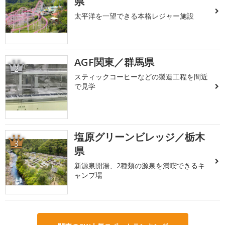
県
太平洋を一望できる本格レジャー施設
AGF関東／群馬県
2
スティックコーヒーなどの製造工程を間近
で見学
塩原グリーンビレッジ／栃木
3
県
新源泉開湯、2種類の源泉を満喫できるキ
ャンプ場