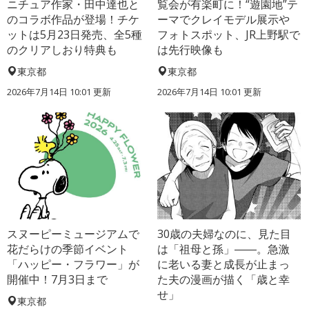
ニチュア作家・田中達也と
覧会が有楽町に！“遊園地”テ
のコラボ作品が登場！チケ
ーマでクレイモデル展示や
ットは5月23日発売、全5種
フォトスポット、JR上野駅で
のクリアしおり特典も
は先行映像も
東京都
東京都
2026年7月14日 10:01 更新
2026年7月14日 10:01 更新
スヌーピーミュージアムで
30歳の夫婦なのに、見た目
花だらけの季節イベント
は「祖母と孫」――。急激
「ハッピー・フラワー」が
に老いる妻と成長が止まっ
開催中！7月3日まで
た夫の漫画が描く「歳と幸
せ」
東京都