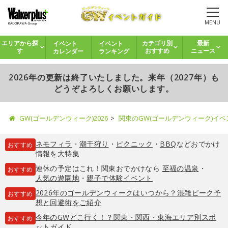
MENU
イベント
イベント
エリアから探
カテゴリ別
最新
カレンダー
ランキング
す
おすすめ
ニュース
2026年の更新は終了いたしました。来年（2027年）も
どうぞよろしくお願いします。
GW(ゴールデンウィーク)2026
関東のGW(ゴールデンウィーク)イ
ネモフィラ
・
潮干狩り
・
ピクニック
・
BBQ
などおでかけ
おすすめ
情報を大特集
連休の予定はこれ！関東おでかけなら
至福の温泉
・
おすすめ
人気の遊園地
・
親子で体験イベント
2026年のゴールデンウィークはいつから？混雑ピーク予
おすすめ
想と回避術をご紹介
今年のGWどこ行く！？関東・関西・東海エリア別スポ
おすすめ
ットガイド