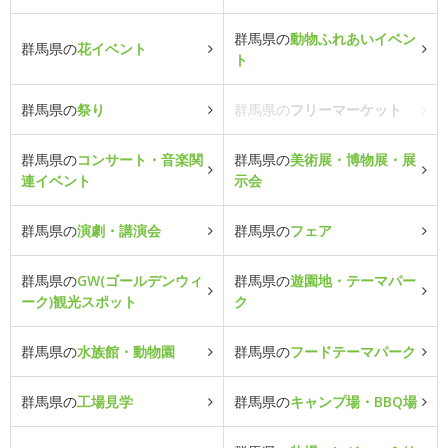
群馬県の
動物ふれあいイベン
群馬県の
花イベント
ト
群馬県の
祭り
群馬県の
フリーマーケット
群馬県の
コンサート・音楽関
群馬県の
美術展・博物展・展
連イベント
示会
群馬県の
演劇・講演会
群馬県の
フェア
群馬県の
GW(ゴールデンウィ
群馬県の
遊園地・テーマパー
ーク)観光スポット
ク
群馬県の
水族館・動物園
群馬県の
フードテーマパーク
群馬県の
工場見学
群馬県の
キャンプ場・BBQ場