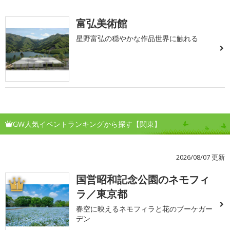
富弘美術館
星野富弘の穏やかな作品世界に触れる
GW人気イベントランキングから探す【関東】
2026/08/07 更新
国営昭和記念公園のネモフィ
1
ラ／東京都
春空に映えるネモフィラと花のブーケガー
デン