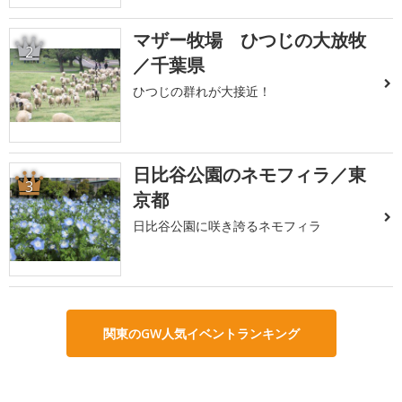
マザー牧場 ひつじの大放牧
2
／千葉県
ひつじの群れが大接近！
日比谷公園のネモフィラ／東
3
京都
日比谷公園に咲き誇るネモフィラ
関東のGW人気イベントランキング