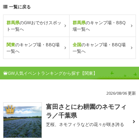
一覧に戻る
群馬県
のGWおでかけスポッ
群馬県
のキャンプ場・BBQ
ト一覧へ
場一覧へ
関東
のキャンプ場・BBQ場
全国
のキャンプ場・BBQ場
一覧へ
一覧へ
GW人気イベントランキングから探す【関東】
2026/08/06 更新
富田さとにわ耕園のネモフィ
1
ラ／千葉県
芝桜、ネモフィラなどの花々が咲き誇る