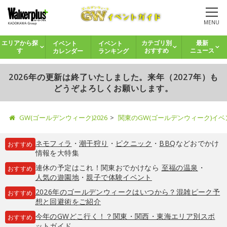
MENU
イベント
イベント
エリアから探
カテゴリ別
最新
カレンダー
ランキング
す
おすすめ
ニュース
2026年の更新は終了いたしました。来年（2027年）も
どうぞよろしくお願いします。
GW(ゴールデンウィーク)2026
関東のGW(ゴールデンウィーク)イ
ネモフィラ
・
潮干狩り
・
ピクニック
・
BBQ
などおでかけ
おすすめ
情報を大特集
連休の予定はこれ！関東おでかけなら
至福の温泉
・
おすすめ
人気の遊園地
・
親子で体験イベント
2026年のゴールデンウィークはいつから？混雑ピーク予
おすすめ
想と回避術をご紹介
今年のGWどこ行く！？関東・関西・東海エリア別スポ
おすすめ
ットガイド