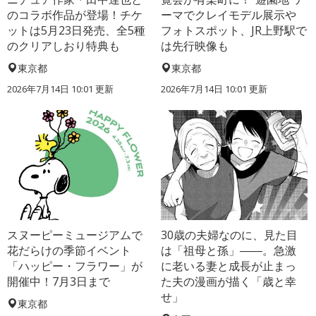
のコラボ作品が登場！チケ
ーマでクレイモデル展示や
ットは5月23日発売、全5種
フォトスポット、JR上野駅で
のクリアしおり特典も
は先行映像も
東京都
東京都
2026年7月14日 10:01 更新
2026年7月14日 10:01 更新
スヌーピーミュージアムで
30歳の夫婦なのに、見た目
花だらけの季節イベント
は「祖母と孫」――。急激
「ハッピー・フラワー」が
に老いる妻と成長が止まっ
開催中！7月3日まで
た夫の漫画が描く「歳と幸
せ」
東京都