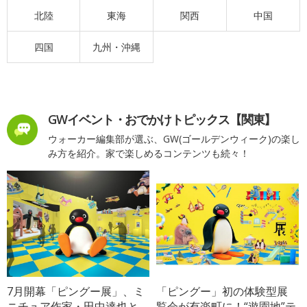
北陸
東海
関西
中国
四国
九州・沖縄
GWイベント・おでかけトピックス【関東】
ウォーカー編集部が選ぶ、GW(ゴールデンウィーク)の楽し
み方を紹介。家で楽しめるコンテンツも続々！
7月開幕「ピングー展」、ミ
「ピングー」初の体験型展
ニチュア作家・田中達也と
覧会が有楽町に！“遊園地”テ