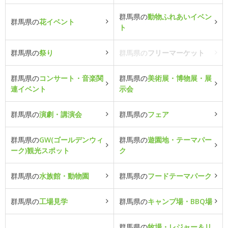
群馬県の
動物ふれあいイベン
群馬県の
花イベント
ト
群馬県の
祭り
群馬県の
フリーマーケット
群馬県の
コンサート・音楽関
群馬県の
美術展・博物展・展
連イベント
示会
群馬県の
演劇・講演会
群馬県の
フェア
群馬県の
GW(ゴールデンウィ
群馬県の
遊園地・テーマパー
ーク)観光スポット
ク
群馬県の
水族館・動物園
群馬県の
フードテーマパーク
群馬県の
工場見学
群馬県の
キャンプ場・BBQ場
群馬県の
牧場・レジャー＆リ