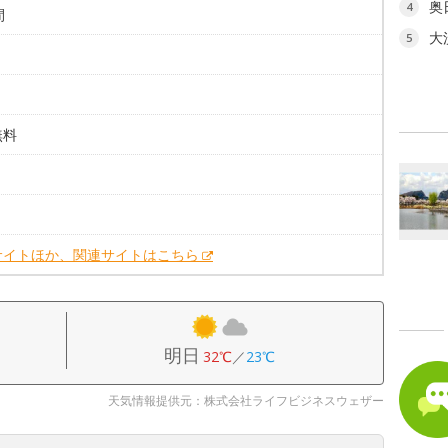
奥
4
間
大
5
無料
。
。
サイトほか、関連サイトはこちら
明日
32℃
／
23℃
天気情報提供元：株式会社ライフビジネスウェザー