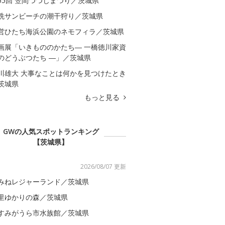
55回 笠間つつじまつり／茨城県
洗サンビーチの潮干狩り／茨城県
営ひたち海浜公園のネモフィラ／茨城県
画展「いきもののかたち― 一橋徳川家資
のどうぶつたち ―」／茨城県
川雄大 大事なことは何かを見つけたとき
茨城県
もっと見る
GWの人気スポットランキング
【茨城県】
2026/08/07 更新
みねレジャーランド／茨城県
里ゆかりの森／茨城県
すみがうら市水族館／茨城県