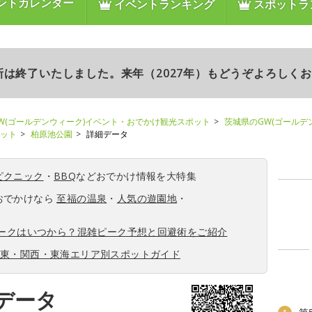
ントカレンダー
イベントランキング
スポットラ
更新は終了いたしました。来年（2027年）もどうぞよろしく
W(ゴールデンウィーク)イベント・おでかけ観光スポット
茨城県のGW(ゴールデ
ポット
柏原池公園
詳細データ
ピクニック
・
BBQ
などおでかけ情報を大特集
おでかけなら
至福の温泉
・
人気の遊園地
・
ィークはいつから？混雑ピーク予想と回避術をご紹介
関東・関西・東海エリア別スポットガイド
データ