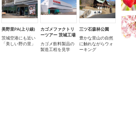
美野里PA(上り線)
カゴメファクトリ
三ツ石森林公園
ーツアー 茨城工場
茨城空港にも近い
豊かな里山の自然
「美しい野の里」
カゴメ飲料製品の
に触れながらウォ
製造工程を見学
ーキング