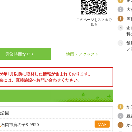
第
1
大
2
国
3
このページをスマホで
見る
企
4
料
飯
5
／
営業時間など
地図・アクセス
026年1月以前に取材した情報が含まれております。
合には、直接施設へお問い合わせください。
か
1
池公園
豊
2
MAP
県
石岡市鹿の子3-9950
か
3