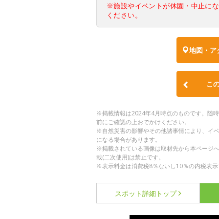
※施設やイベントが休園・中止に
ください。
地図・ア
こ
※掲載情報は2024年4月時点のものです。
前にご確認の上おでかけください。
※自然災害の影響やその他諸事情により、イ
になる場合があります。
※掲載されている画像は取材先から本ページ
載(二次使用)は禁止です。
※表示料金は消費税8％ないし10％の内税表示
スポット詳細
トップ