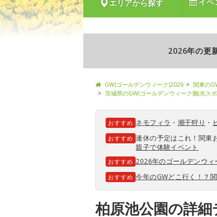
イベ
エリアから探す
2026年の
GW(ゴールデンウィーク)2026
関東のG
茨城県のGW(ゴールデンウィーク)観光ス
ネモフィラ
・
潮干狩り
・
おすすめ
連休の予定はこれ！関東
おすすめ
親子で体験イベント
2026年のゴールデンウ
おすすめ
今年のGWどこ行く！？
おすすめ
柏原池公園の詳細