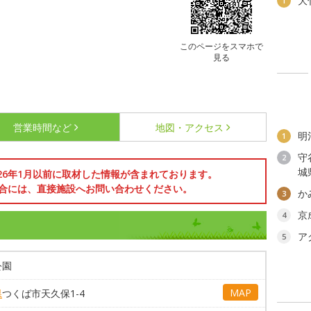
大
1
このページをスマホで
見る
営業時間など
地図・アクセス
明
1
守
2
城
026年1月以前に取材した情報が含まれております。
合には、直接施設へお問い合わせください。
か
3
京
4
ア
5
公園
MAP
県
つくば市天久保1-4