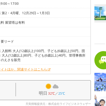
:00～17:00
 第2・4月曜、12月29日～1月3日
無料 展望塔は有料
。
。要リード
 入館料 大人(12歳以上)100円、子ども(6歳以上)50円。団
 大人(12歳以上)80円、子ども(6歳以上)40円。管理事務所
イのえさを販売
サイトほか、関連サイトはこちら
明日
32℃
／
25℃
天気情報提供元：株式会社ライフビジネスウェザー