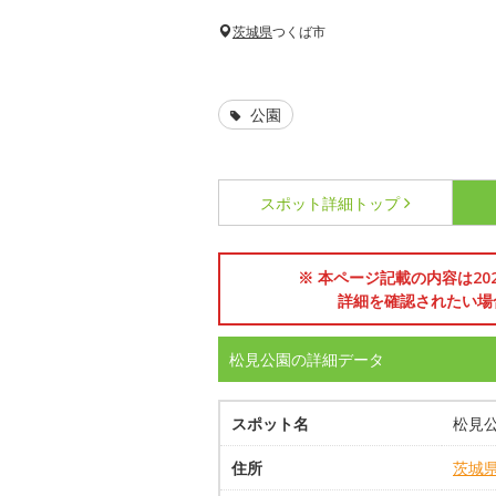
茨城県
つくば市
公園
スポット詳細
トップ
※ 本ページ記載の内容は2
詳細を確認されたい場
松見公園の詳細データ
スポット名
松見
住所
茨城