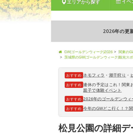
イベ
エリアから探す
2026年の
GW(ゴールデンウィーク)2026
関東のG
茨城県のGW(ゴールデンウィーク)観光ス
ネモフィラ
・
潮干狩り
・
おすすめ
連休の予定はこれ！関東
おすすめ
親子で体験イベント
2026年のゴールデンウ
おすすめ
今年のGWどこ行く！？
おすすめ
松見公園の詳細デ