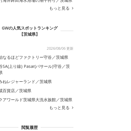
竹海岸鉾田海水浴場の潮干狩り／茨城県
もっと見る
GWの人気スポットランキング
【茨城県】
2026/08/06 更新
治なるほどファクトリー守谷／茨城県
谷SA(上り線) Pasar(パサール)守谷／茨
県
みねレジャーランド／茨城県
成百貨店／茨城県
クアワールド茨城県大洗水族館／茨城県
もっと見る
閲覧履歴