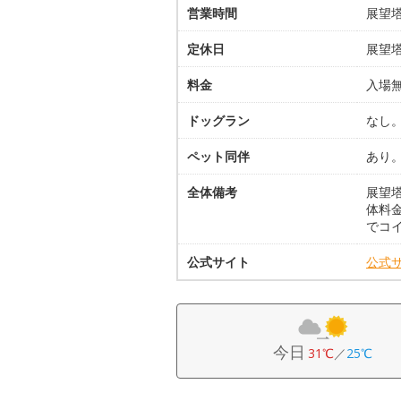
営業時間
展望塔9
定休日
展望塔
料金
入場
ドッグラン
なし
ペット同伴
あり
全体備考
展望塔
体料金
でコ
公式サイト
公式
今日
31℃
／
25℃