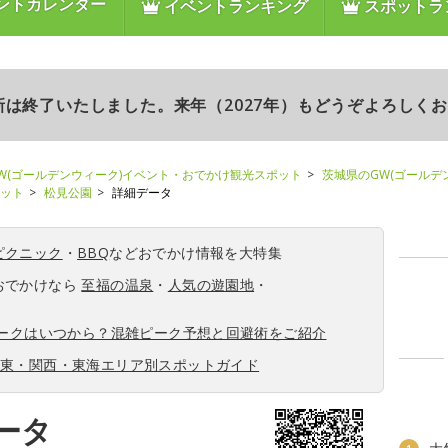
ントカレンダー
イベントランキング
スポットラ
更新は終了いたしました。来年（2027年）もどうぞよろしく
W(ゴールデンウィーク)イベント・おでかけ観光スポット
茨城県のGW(ゴールデ
ポット
松見公園
詳細データ
ピクニック
・
BBQ
などおでかけ情報を大特集
おでかけなら
至福の温泉
・
人気の遊園地
・
ィークはいつから？混雑ピーク予想と回避術をご紹介
関東・関西・東海エリア別スポットガイド
ータ