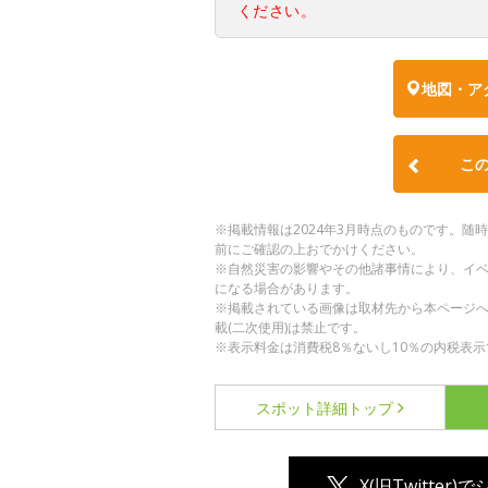
ください。
地図・ア
こ
※掲載情報は2024年3月時点のものです。
前にご確認の上おでかけください。
※自然災害の影響やその他諸事情により、イ
になる場合があります。
※掲載されている画像は取材先から本ページ
載(二次使用)は禁止です。
※表示料金は消費税8％ないし10％の内税表示
スポット詳細
トップ
X(旧Twitter)