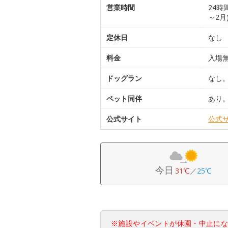
営業時間
24時間
～2月
定休日
なし
料金
入場
ドッグラン
なし
ペット同伴
あり
公式サイト
公式
今日
31℃
／
25℃
※施設やイベントが休園・中止に