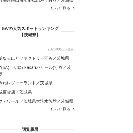
竹海岸鉾田海水浴場の潮干狩り／茨城県
もっと見る
GWの人気スポットランキング
【茨城県】
2026/08/06 更新
治なるほどファクトリー守谷／茨城県
谷SA(上り線) Pasar(パサール)守谷／茨
県
みねレジャーランド／茨城県
成百貨店／茨城県
クアワールド茨城県大洗水族館／茨城県
もっと見る
閲覧履歴