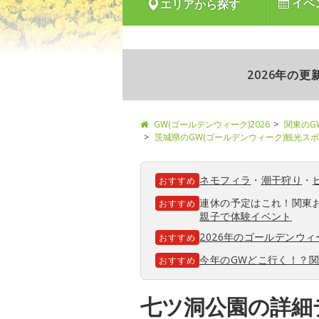
イベ
エリアから探す
2026年の
GW(ゴールデンウィーク)2026
関東のG
茨城県のGW(ゴールデンウィーク)観光ス
ネモフィラ
・
潮干狩り
・
おすすめ
連休の予定はこれ！関東
おすすめ
親子で体験イベント
2026年のゴールデンウ
おすすめ
今年のGWどこ行く！？
おすすめ
七ツ洞公園の詳細