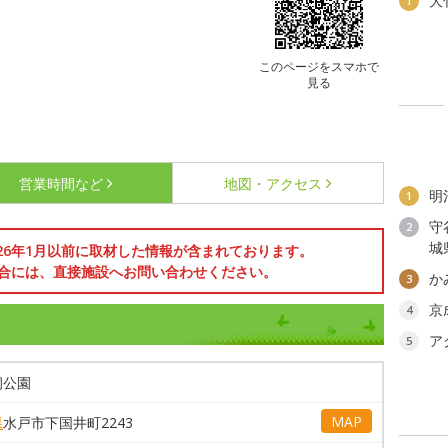
大
1
このページをスマホで
見る
営業時間など
地図・アクセス
明
1
守
2
城
026年1月以前に取材した情報が含まれております。
合には、直接施設へお問い合わせください。
か
3
京
4
ア
5
洞公園
MAP
県
水戸市下国井町2243