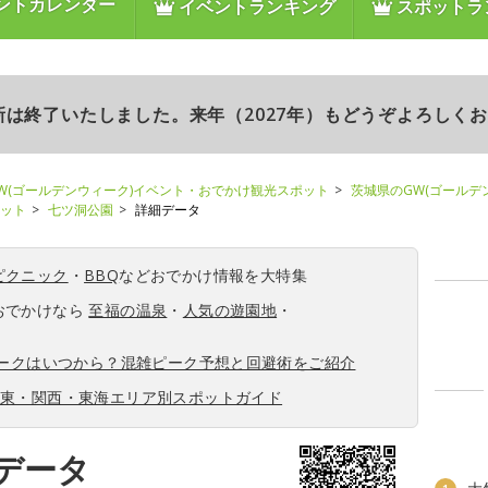
ントカレンダー
イベントランキング
スポットラ
更新は終了いたしました。来年（2027年）もどうぞよろしく
W(ゴールデンウィーク)イベント・おでかけ観光スポット
茨城県のGW(ゴールデ
ポット
七ツ洞公園
詳細データ
ピクニック
・
BBQ
などおでかけ情報を大特集
おでかけなら
至福の温泉
・
人気の遊園地
・
ィークはいつから？混雑ピーク予想と回避術をご紹介
関東・関西・東海エリア別スポットガイド
データ