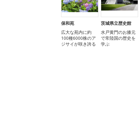
保和苑
茨城県立歴史館
広大な苑内に約
水戸黄門のお膝元
100種6000株のア
で常陸国の歴史を
ジサイが咲き誇る
学ぶ