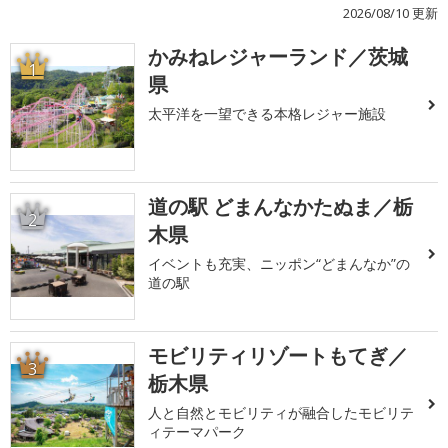
2026/08/10 更新
かみねレジャーランド／茨城
1
県
太平洋を一望できる本格レジャー施設
道の駅 どまんなかたぬま／栃
2
木県
イベントも充実、ニッポン“どまんなか”の
道の駅
モビリティリゾートもてぎ／
3
栃木県
人と自然とモビリティが融合したモビリテ
ィテーマパーク