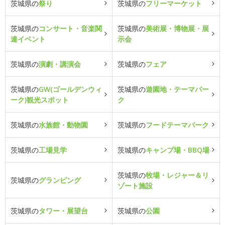
茨城県の
祭り
茨城県の
フリーマーケット
茨城県の
コンサート・音楽関
茨城県の
美術展・博物展・展
連イベント
示会
茨城県の
演劇・講演会
茨城県の
フェア
茨城県の
GW(ゴールデンウィ
茨城県の
遊園地・テーマパー
ーク)観光スポット
ク
茨城県の
水族館・動物園
茨城県の
フードテーマパーク
茨城県の
工場見学
茨城県の
キャンプ場・BBQ場
茨城県の
牧場・レジャー＆リ
茨城県の
グランピング
ゾート施設
茨城県の
タワー・展望台
茨城県の
公園