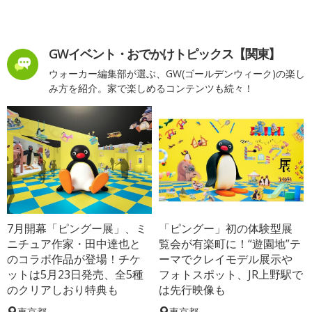
GWイベント・おでかけトピックス【関東】
ウォーカー編集部が選ぶ、GW(ゴールデンウィーク)の楽し
み方を紹介。家で楽しめるコンテンツも続々！
7月開幕「ピングー展」、ミ
「ピングー」初の体験型展
ニチュア作家・田中達也と
覧会が有楽町に！“遊園地”テ
のコラボ作品が登場！チケ
ーマでクレイモデル展示や
ットは5月23日発売、全5種
フォトスポット、JR上野駅で
のクリアしおり特典も
は先行映像も
東京都
東京都