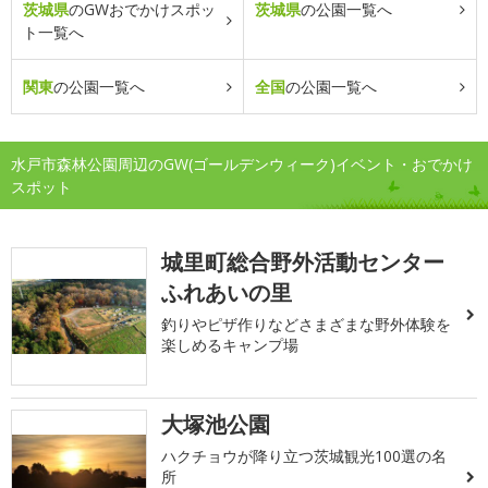
茨城県
のGWおでかけスポッ
茨城県
の公園一覧へ
ト一覧へ
関東
の公園一覧へ
全国
の公園一覧へ
水戸市森林公園周辺のGW(ゴールデンウィーク)イベント・おでかけ
スポット
城里町総合野外活動センター
ふれあいの里
釣りやピザ作りなどさまざまな野外体験を
楽しめるキャンプ場
大塚池公園
ハクチョウが降り立つ茨城観光100選の名
所