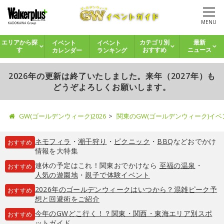
MENU
イベント
イベント
エリアから探
カテゴリ別
最新
カレンダー
ランキング
す
おすすめ
ニュース
2026年の更新は終了いたしました。来年（2027年）も
どうぞよろしくお願いします。
GW(ゴールデンウィーク)2026
関東のGW(ゴールデンウィーク)イ
ネモフィラ
・
潮干狩り
・
ピクニック
・
BBQ
などおでかけ
おすすめ
情報を大特集
連休の予定はこれ！関東おでかけなら
至福の温泉
・
おすすめ
人気の遊園地
・
親子で体験イベント
2026年のゴールデンウィークはいつから？混雑ピーク予
おすすめ
想と回避術をご紹介
今年のGWどこ行く！？関東・関西・東海エリア別スポ
おすすめ
ットガイド