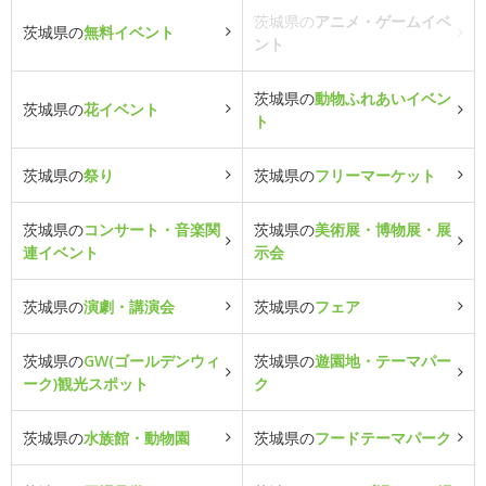
茨城県の
アニメ・ゲームイベ
茨城県の
無料イベント
ント
茨城県の
動物ふれあいイベン
茨城県の
花イベント
ト
茨城県の
祭り
茨城県の
フリーマーケット
茨城県の
コンサート・音楽関
茨城県の
美術展・博物展・展
連イベント
示会
茨城県の
演劇・講演会
茨城県の
フェア
茨城県の
GW(ゴールデンウィ
茨城県の
遊園地・テーマパー
ーク)観光スポット
ク
茨城県の
水族館・動物園
茨城県の
フードテーマパーク