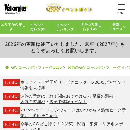
MENU
イベント
イベント
エリアから探
カテゴリ別
最新
カレンダー
ランキング
す
おすすめ
ニュース
2026年の更新は終了いたしました。来年（2027年）も
どうぞよろしくお願いします。
GW(ゴールデンウィーク)2026
関東のGW(ゴールデンウィーク)イ
ネモフィラ
・
潮干狩り
・
ピクニック
・
BBQ
などおでかけ
おすすめ
情報を大特集
連休の予定はこれ！関東おでかけなら
至福の温泉
・
おすすめ
人気の遊園地
・
親子で体験イベント
2026年のゴールデンウィークはいつから？混雑ピーク予
おすすめ
想と回避術をご紹介
今年のGWどこ行く！？関東・関西・東海エリア別スポ
おすすめ
ットガイド