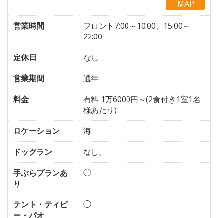
MAP
営業時間
フロント7:00～10:00、15:00～
22:00
定休日
なし
営業期間
通年
料金
有料 1万6000円～(2食付き1室1名
様あたり)
ロケーション
海
ドッグラン
なし。
手ぶらプランあ
◯
り
テント・ティピ
◯
ー・パオ