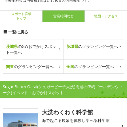
※表示料金は消費税8％ないし10％の内税表示です。
スポット詳細
営業時間など
地図・アクセス
トップ
一覧に戻る
茨城県
のGWおでかけスポッ
茨城県
のグランピング一覧へ
ト一覧へ
関東
のグランピング一覧へ
全国
のグランピング一覧へ
Sugar Beach Oarai(シュガービーチ大洗)周辺のGW(ゴールデンウィ
ーク)イベント・おでかけスポット
大洗わくわく科学館
海で起こる現象を体験し学べる科学館