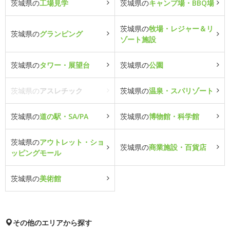
茨城県の
工場見学
茨城県の
キャンプ場・BBQ場
茨城県の
牧場・レジャー＆リ
茨城県の
グランピング
ゾート施設
茨城県の
タワー・展望台
茨城県の
公園
茨城県の
アスレチック
茨城県の
温泉・スパリゾート
茨城県の
道の駅・SA/PA
茨城県の
博物館・科学館
茨城県の
アウトレット・ショ
茨城県の
商業施設・百貨店
ッピングモール
茨城県の
美術館
その他のエリアから探す