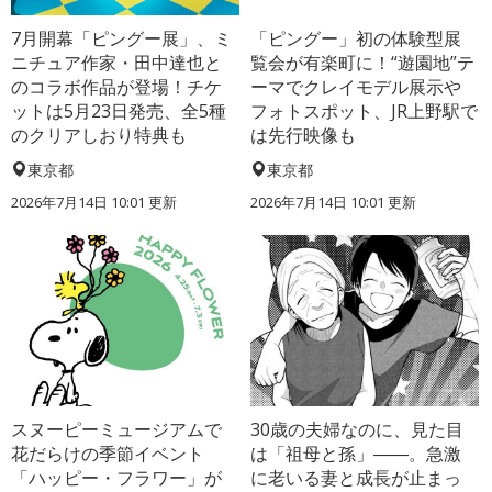
7月開幕「ピングー展」、ミ
「ピングー」初の体験型展
ニチュア作家・田中達也と
覧会が有楽町に！“遊園地”テ
のコラボ作品が登場！チケ
ーマでクレイモデル展示や
ットは5月23日発売、全5種
フォトスポット、JR上野駅で
のクリアしおり特典も
は先行映像も
東京都
東京都
2026年7月14日 10:01 更新
2026年7月14日 10:01 更新
スヌーピーミュージアムで
30歳の夫婦なのに、見た目
花だらけの季節イベント
は「祖母と孫」――。急激
「ハッピー・フラワー」が
に老いる妻と成長が止まっ