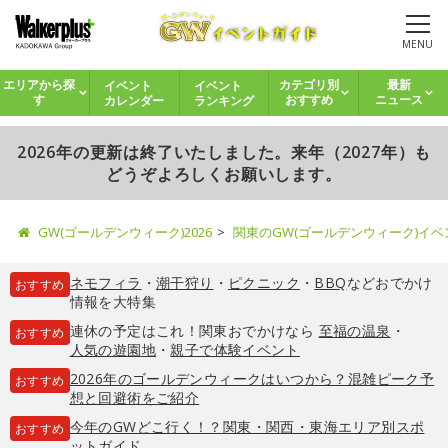
MENU
イベント
イベント
エリアから探
カテゴリ別
最新
カレンダー
ランキング
す
おすすめ
ニュース
2026年の更新は終了いたしました。来年（2027年）も
どうぞよろしくお願いします。
GW(ゴールデンウィーク)2026
関東のGW(ゴールデンウィーク)イ
ネモフィラ
・
潮干狩り
・
ピクニック
・
BBQ
などおでかけ
おすすめ
情報を大特集
連休の予定はこれ！関東おでかけなら
至福の温泉
・
おすすめ
人気の遊園地
・
親子で体験イベント
2026年のゴールデンウィークはいつから？混雑ピーク予
おすすめ
想と回避術をご紹介
今年のGWどこ行く！？関東・関西・東海エリア別スポ
おすすめ
ットガイド