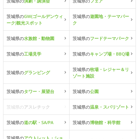
茨城県の
演劇・講演会
茨城県の
フェア
茨城県の
GW(ゴールデンウィ
茨城県の
遊園地・テーマパー
ーク)観光スポット
ク
茨城県の
水族館・動物園
茨城県の
フードテーマパーク
茨城県の
工場見学
茨城県の
キャンプ場・BBQ場
茨城県の
牧場・レジャー＆リ
茨城県の
グランピング
ゾート施設
茨城県の
タワー・展望台
茨城県の
公園
茨城県の
アスレチック
茨城県の
温泉・スパリゾート
茨城県の
道の駅・SA/PA
茨城県の
博物館・科学館
茨城県の
アウトレット・ショ