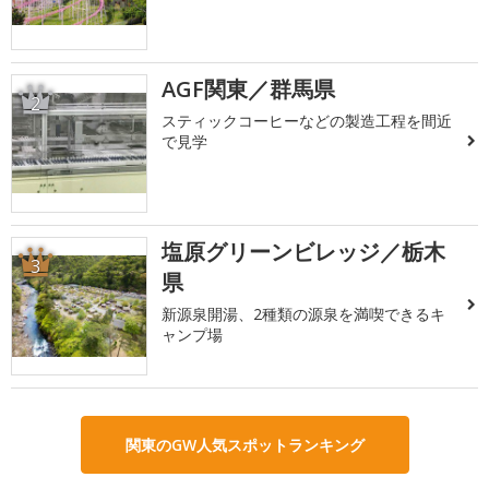
AGF関東／群馬県
2
スティックコーヒーなどの製造工程を間近
で見学
塩原グリーンビレッジ／栃木
3
県
新源泉開湯、2種類の源泉を満喫できるキ
ャンプ場
関東のGW人気スポットランキング