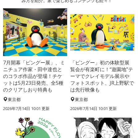
み方を紹介。家で楽しめるコンテンツも続々！
7月開幕「ピングー展」、ミ
「ピングー」初の体験型展
ニチュア作家・田中達也と
覧会が有楽町に！“遊園地”テ
のコラボ作品が登場！チケ
ーマでクレイモデル展示や
ットは5月23日発売、全5種
フォトスポット、JR上野駅で
のクリアしおり特典も
は先行映像も
東京都
東京都
2026年7月14日 10:01 更新
2026年7月14日 10:01 更新