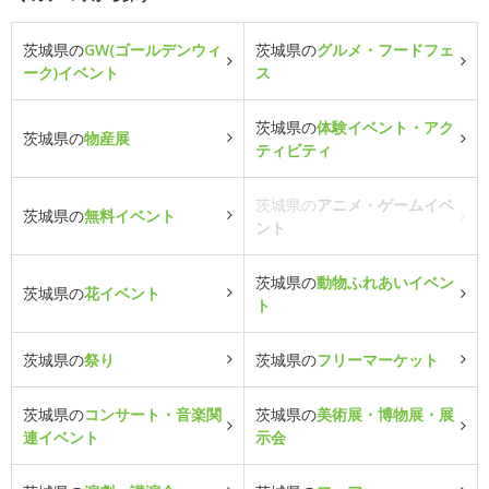
茨城県の
GW(ゴールデンウィ
茨城県の
グルメ・フードフェ
ーク)イベント
ス
茨城県の
体験イベント・アク
茨城県の
物産展
ティビティ
茨城県の
アニメ・ゲームイベ
茨城県の
無料イベント
ント
茨城県の
動物ふれあいイベン
茨城県の
花イベント
ト
茨城県の
祭り
茨城県の
フリーマーケット
茨城県の
コンサート・音楽関
茨城県の
美術展・博物展・展
連イベント
示会