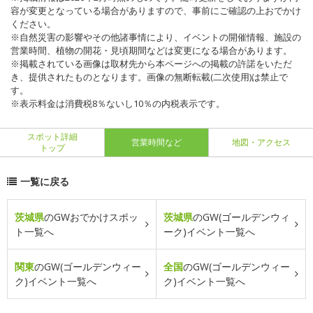
容が変更となっている場合がありますので、事前にご確認の上おでかけ
ください。
※自然災害の影響やその他諸事情により、イベントの開催情報、施設の
営業時間、植物の開花・見頃期間などは変更になる場合があります。
※掲載されている画像は取材先から本ページへの掲載の許諾をいただ
き、提供されたものとなります。画像の無断転載(二次使用)は禁止で
す。
※表示料金は消費税8％ないし10％の内税表示です。
スポット詳細
営業時間など
地図・アクセス
トップ
一覧に戻る
茨城県
のGWおでかけスポッ
茨城県
のGW(ゴールデンウィ
ト一覧へ
ーク)イベント一覧へ
関東
のGW(ゴールデンウィー
全国
のGW(ゴールデンウィー
ク)イベント一覧へ
ク)イベント一覧へ