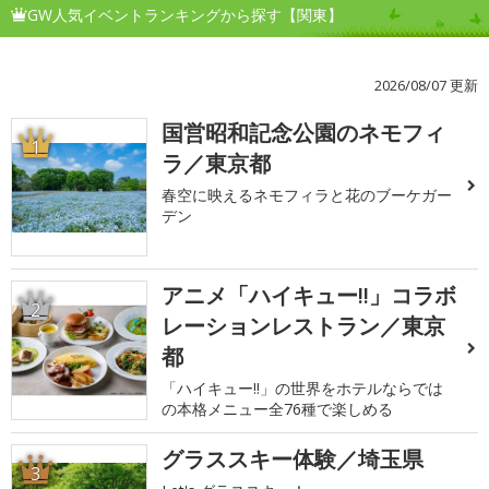
GW人気イベントランキングから探す【関東】
2026/08/07 更新
国営昭和記念公園のネモフィ
1
ラ／東京都
春空に映えるネモフィラと花のブーケガー
デン
アニメ「ハイキュー!!」コラボ
2
レーションレストラン／東京
都
「ハイキュー!!」の世界をホテルならでは
の本格メニュー全76種で楽しめる
グラススキー体験／埼玉県
3