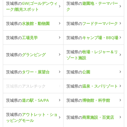
茨城県の
GW(ゴールデンウィ
茨城県の
遊園地・テーマパー
ーク)観光スポット
ク
茨城県の
水族館・動物園
茨城県の
フードテーマパーク
茨城県の
工場見学
茨城県の
キャンプ場・BBQ場
茨城県の
牧場・レジャー＆リ
茨城県の
グランピング
ゾート施設
茨城県の
タワー・展望台
茨城県の
公園
茨城県の
アスレチック
茨城県の
温泉・スパリゾート
茨城県の
道の駅・SA/PA
茨城県の
博物館・科学館
茨城県の
アウトレット・ショ
茨城県の
商業施設・百貨店
ッピングモール