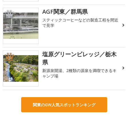
AGF関東／群馬県
2
スティックコーヒーなどの製造工程を間近
で見学
塩原グリーンビレッジ／栃木
3
県
新源泉開湯、2種類の源泉を満喫できるキ
ャンプ場
関東のGW人気スポットランキング