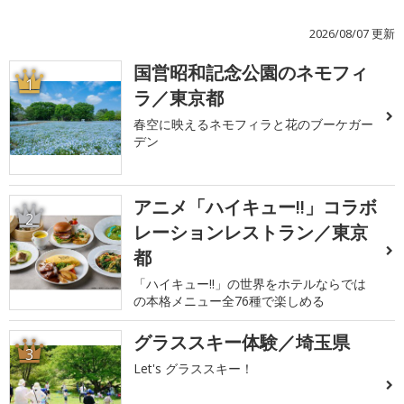
2026/08/07 更新
国営昭和記念公園のネモフィ
1
ラ／東京都
春空に映えるネモフィラと花のブーケガー
デン
アニメ「ハイキュー!!」コラボ
2
レーションレストラン／東京
都
「ハイキュー!!」の世界をホテルならでは
の本格メニュー全76種で楽しめる
グラススキー体験／埼玉県
3
Let's グラススキー！