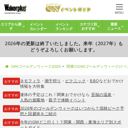
MENU
イベント
イベント
エリアから探
カテゴリ別
最新
カレンダー
ランキング
す
おすすめ
ニュース
2026年の更新は終了いたしました。来年（2027年）も
どうぞよろしくお願いします。
GW(ゴールデンウィーク)2026
関東のGW(ゴールデンウィーク)イ
ネモフィラ
・
潮干狩り
・
ピクニック
・
BBQ
などおでかけ
おすすめ
情報を大特集
連休の予定はこれ！関東おでかけなら
至福の温泉
・
おすすめ
人気の遊園地
・
親子で体験イベント
2026年のゴールデンウィークはいつから？混雑ピーク予
おすすめ
想と回避術をご紹介
今年のGWどこ行く！？関東・関西・東海エリア別スポ
おすすめ
ットガイド