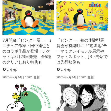
7月開幕「ピングー展」、ミ
「ピングー」初の体験型展
ニチュア作家・田中達也と
覧会が有楽町に！“遊園地”テ
のコラボ作品が登場！チケ
ーマでクレイモデル展示や
ットは5月23日発売、全5種
フォトスポット、JR上野駅で
のクリアしおり特典も
は先行映像も
東京都
東京都
2026年7月14日 10:01 更新
2026年7月14日 10:01 更新