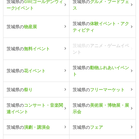
茨城県の
GW(ゴールデンウィ
茨城県の
グルメ・フードフェ
ーク)イベント
ス
茨城県の
体験イベント・アク
茨城県の
物産展
ティビティ
茨城県の
アニメ・ゲームイベ
茨城県の
無料イベント
ント
茨城県の
動物ふれあいイベン
茨城県の
花イベント
ト
茨城県の
祭り
茨城県の
フリーマーケット
茨城県の
コンサート・音楽関
茨城県の
美術展・博物展・展
連イベント
示会
茨城県の
演劇・講演会
茨城県の
フェア