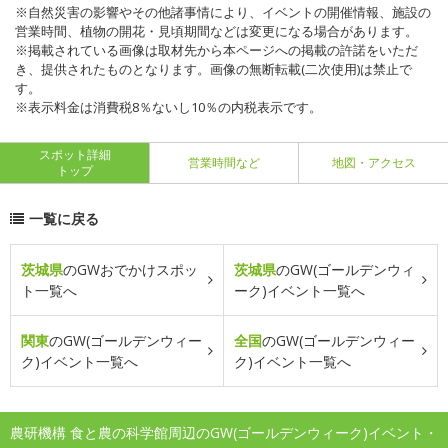
※自然災害の影響やその他諸事情により、イベントの開催情報、施設の
営業時間、植物の開花・見頃期間などは変更になる場合があります。
※掲載されている画像は取材先から本ページへの掲載の許諾をいただ
き、提供されたものとなります。画像の無断転載(二次使用)は禁止で
す。
※表示料金は消費税8％ないし10％の内税表示です。
スポット詳細
営業時間など
地図・アクセス
トップ
一覧に戻る
茨城県
のGWおでかけスポッ
茨城県
のGW(ゴールデンウィ
ト一覧へ
ーク)イベント一覧へ
関東
のGW(ゴールデンウィー
全国
のGW(ゴールデンウィー
ク)イベント一覧へ
ク)イベント一覧へ
農研機構 食と農の科学館周辺のGW(ゴールデンウィーク)イベント・