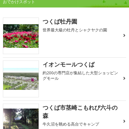
おでかけスポット
つくば牡丹園
世界最大級の牡丹とシャクヤクの園
イオンモールつくば
約200の専門店が集結した大型ショッピン
グモール
つくば市茎崎こもれび六斗の
森
牛久沼を眺める高台でキャンプ