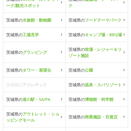
ーク)観光スポット
ク
茨城県の
水族館・動物園
茨城県の
フードテーマパーク
茨城県の
工場見学
茨城県の
キャンプ場・BBQ場
茨城県の
牧場・レジャー＆リ
茨城県の
グランピング
ゾート施設
茨城県の
タワー・展望台
茨城県の
公園
茨城県の
アスレチック
茨城県の
温泉・スパリゾート
茨城県の
道の駅・SA/PA
茨城県の
博物館・科学館
茨城県の
アウトレット・ショ
茨城県の
商業施設・百貨店
ッピングモール