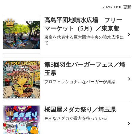
2026/08/10 更新
高島平団地噴水広場 フリー
1
マーケット（5月）／東京都
東京を代表する巨大団地中央の噴水広場に
て
第3回羽生バーガーフェス／埼
2
玉県
プロフェッショナルなバーガーが集結
桜国屋メダカ祭り／埼玉県
3
色んなメダカが貴方を待っている