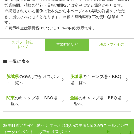
営業時間、植物の開花・見頃期間などは変更になる場合があります。
※掲載されている画像は取材先から本ページへの掲載の許諾をいただ
き、提供されたものとなります。画像の無断転載(二次使用)は禁止で
す。
※表示料金は消費税8％ないし10％の内税表示です。
スポット詳細
営業時間など
地図・アクセス
トップ
一覧に戻る
茨城県
のGWおでかけスポッ
茨城県
のキャンプ場・BBQ
ト一覧へ
場一覧へ
関東
のキャンプ場・BBQ場
全国
のキャンプ場・BBQ場
一覧へ
一覧へ
城里町総合野外活動センターふれあいの里周辺のGW(ゴールデンウ
ィーク)イベント・おでかけスポット