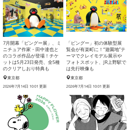
7月開幕「ピングー展」、ミ
「ピングー」初の体験型展
ニチュア作家・田中達也と
覧会が有楽町に！“遊園地”テ
のコラボ作品が登場！チケ
ーマでクレイモデル展示や
ットは5月23日発売、全5種
フォトスポット、JR上野駅で
のクリアしおり特典も
は先行映像も
東京都
東京都
2026年7月14日 10:01 更新
2026年7月14日 10:01 更新