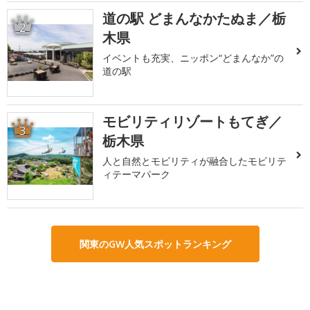
道の駅 どまんなかたぬま／栃
2
木県
イベントも充実、ニッポン“どまんなか”の
道の駅
モビリティリゾートもてぎ／
3
栃木県
人と自然とモビリティが融合したモビリテ
ィテーマパーク
関東のGW人気スポットランキング