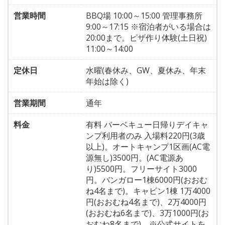
営業時間
BBQ場 10:00～15:00 管理事務所
9:00～17:15 ※宿泊者がいる場合は
20:00まで。ピザ作り体験(土日祝)
11:00～14:00
定休日
水曜(春休み、GW、夏休み、年末
年始は除く)
営業期間
通年
料金
有料 バーベキュー日帰りデイキャ
ンプ利用者のみ 入場料220円(3歳
以上)。オートキャンプ1区画(AC電
源無し)3500円。(AC電源あ
り)5500円。フリーサイト3000
円。バンガロー1棟6000円(おおむ
ね4名まで)。キャビン1棟 1万4000
円(おおむね4名まで)、2万4000円
(おおむね6名まで)、3万1000円(お
おむね8名まで)。※公式サイトを