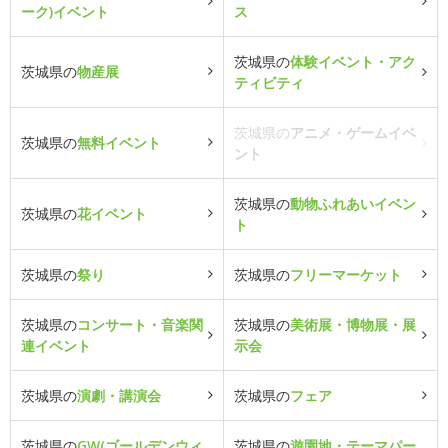
ーク)イベント
ス
茨城県の
体験イベント・アク
茨城県の
物産展
ティビティ
茨城県の
アニメ・ゲームイベ
茨城県の
無料イベント
ント
茨城県の
動物ふれあいイベン
茨城県の
花イベント
ト
茨城県の
祭り
茨城県の
フリーマーケット
茨城県の
コンサート・音楽関
茨城県の
美術展・博物展・展
連イベント
示会
茨城県の
演劇・講演会
茨城県の
フェア
茨城県の
GW(ゴールデンウィ
茨城県の
遊園地・テーマパー