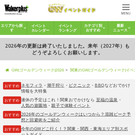
MENU
イベント
イベント
エリアから探
カテゴリ別
最新
カレンダー
ランキング
す
おすすめ
ニュース
2026年の更新は終了いたしました。来年（2027年）も
どうぞよろしくお願いします。
GW(ゴールデンウィーク)2026
関東のGW(ゴールデンウィーク)イ
ネモフィラ
・
潮干狩り
・
ピクニック
・
BBQ
などおでかけ
おすすめ
情報を大特集
連休の予定はこれ！関東おでかけなら
至福の温泉
・
おすすめ
人気の遊園地
・
親子で体験イベント
2026年のゴールデンウィークはいつから？混雑ピーク予
おすすめ
想と回避術をご紹介
今年のGWどこ行く！？関東・関西・東海エリア別スポ
おすすめ
ットガイド