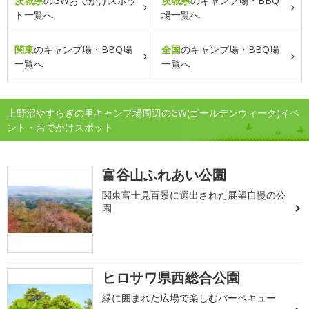
茨城県
のGWおでかけスポッ
茨城県
のキャンプ場・BBQ
ト一覧へ
場一覧へ
関東
のキャンプ場・BBQ場
全国
のキャンプ場・BBQ場
一覧へ
一覧へ
上野沼やすらぎの里キャンプ場周辺のGW(ゴールデンウィーク)イベ
ント・おでかけスポット
富谷山ふれあい公園
関東富士見百景に選出された展望自慢の公
園
ヒロサワ県西総合公園
緑に囲まれた広場で楽しむバーベキュー