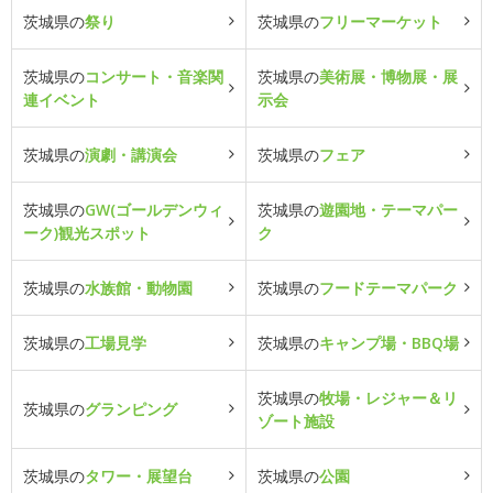
茨城県の
祭り
茨城県の
フリーマーケット
茨城県の
コンサート・音楽関
茨城県の
美術展・博物展・展
連イベント
示会
茨城県の
演劇・講演会
茨城県の
フェア
茨城県の
GW(ゴールデンウィ
茨城県の
遊園地・テーマパー
ーク)観光スポット
ク
茨城県の
水族館・動物園
茨城県の
フードテーマパーク
茨城県の
工場見学
茨城県の
キャンプ場・BBQ場
茨城県の
牧場・レジャー＆リ
茨城県の
グランピング
ゾート施設
茨城県の
タワー・展望台
茨城県の
公園