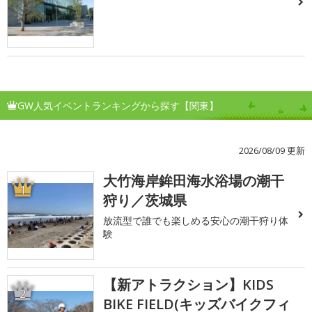
GW人気イベントランキングから探す【関東】
2026/08/09 更新
大竹海岸鉾田海水浴場の潮干
1
狩り／茨城県
放流型で誰でも楽しめる安心の潮干狩り体
験
【新アトラクション】KIDS
2
BIKE FIELD(キッズバイクフィ