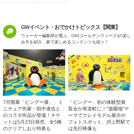
GWイベント・おでかけトピックス【関東】
ウォーカー編集部が選ぶ、GW(ゴールデンウィーク)の楽し
み方を紹介。家で楽しめるコンテンツも続々！
7月開幕「ピングー展」、ミ
「ピングー」初の体験型展
ニチュア作家・田中達也と
覧会が有楽町に！“遊園地”テ
のコラボ作品が登場！チケ
ーマでクレイモデル展示や
ットは5月23日発売、全5種
フォトスポット、JR上野駅で
のクリアしおり特典も
は先行映像も