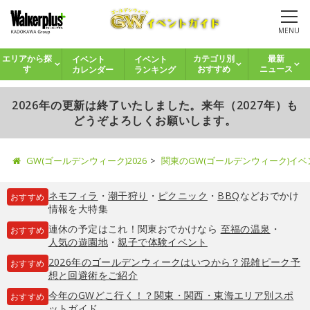
MENU
イベント
イベント
エリアから探
カテゴリ別
最新
カレンダー
ランキング
す
おすすめ
ニュース
2026年の更新は終了いたしました。来年（2027年）も
どうぞよろしくお願いします。
GW(ゴールデンウィーク)2026
関東のGW(ゴールデンウィーク)イ
ネモフィラ
・
潮干狩り
・
ピクニック
・
BBQ
などおでかけ
おすすめ
情報を大特集
連休の予定はこれ！関東おでかけなら
至福の温泉
・
おすすめ
人気の遊園地
・
親子で体験イベント
2026年のゴールデンウィークはいつから？混雑ピーク予
おすすめ
想と回避術をご紹介
今年のGWどこ行く！？関東・関西・東海エリア別スポ
おすすめ
ットガイド