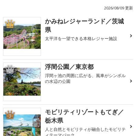
2026/08/09 更新
かみねレジャーランド／茨城
1
県
太平洋を一望できる本格レジャー施設
浮間公園／東京都
2
浮間ヶ池の周囲に広がる、風車がシンボル
の水辺の公園
モビリティリゾートもてぎ／
3
栃木県
人と自然とモビリティが融合したモビリテ
ィテーマパーク