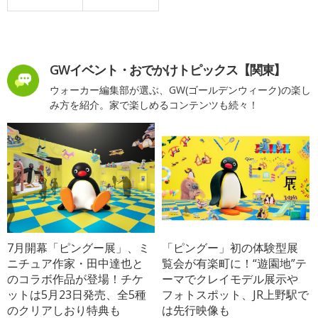
GWイベント・おでかけトピックス【関東】
ウォーカー編集部が選ぶ、GW(ゴールデンウィーク)の楽し
み方を紹介。家で楽しめるコンテンツも続々！
7月開幕「ピングー展」、ミ
「ピングー」初の体験型展
ニチュア作家・田中達也と
覧会が有楽町に！“遊園地”テ
のコラボ作品が登場！チケ
ーマでクレイモデル展示や
ットは5月23日発売、全5種
フォトスポット、JR上野駅で
のクリアしおり特典も
は先行映像も