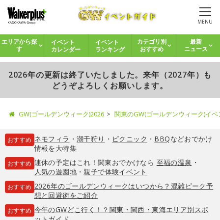
MENU
イベント
イベント
エリアから探
カテゴリ別
最新
カレンダー
ランキング
す
おすすめ
ニュース
2026年の更新は終了いたしました。来年（2027年）も
どうぞよろしくお願いします。
GW(ゴールデンウィーク)2026
関東のGW(ゴールデンウィーク)イ
ネモフィラ
・
潮干狩り
・
ピクニック
・
BBQ
などおでかけ
おすすめ
情報を大特集
連休の予定はこれ！関東おでかけなら
至福の温泉
・
おすすめ
人気の遊園地
・
親子で体験イベント
2026年のゴールデンウィークはいつから？混雑ピーク予
おすすめ
想と回避術をご紹介
今年のGWどこ行く！？関東・関西・東海エリア別スポ
おすすめ
ットガイド