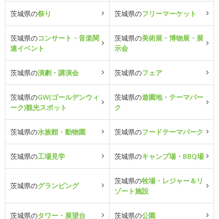
茨城県の
祭り
茨城県の
フリーマーケット
茨城県の
コンサート・音楽関
茨城県の
美術展・博物展・展
連イベント
示会
茨城県の
演劇・講演会
茨城県の
フェア
茨城県の
GW(ゴールデンウィ
茨城県の
遊園地・テーマパー
ーク)観光スポット
ク
茨城県の
水族館・動物園
茨城県の
フードテーマパーク
茨城県の
工場見学
茨城県の
キャンプ場・BBQ場
茨城県の
牧場・レジャー＆リ
茨城県の
グランピング
ゾート施設
茨城県の
タワー・展望台
茨城県の
公園