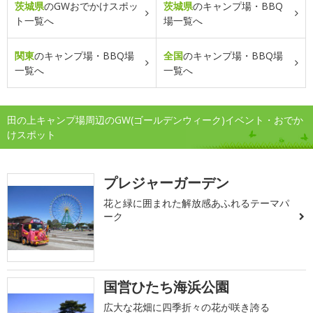
茨城県
のGWおでかけスポッ
茨城県
のキャンプ場・BBQ
ト一覧へ
場一覧へ
関東
のキャンプ場・BBQ場
全国
のキャンプ場・BBQ場
一覧へ
一覧へ
田の上キャンプ場周辺のGW(ゴールデンウィーク)イベント・おでか
けスポット
プレジャーガーデン
花と緑に囲まれた解放感あふれるテーマパ
ーク
国営ひたち海浜公園
広大な花畑に四季折々の花が咲き誇る