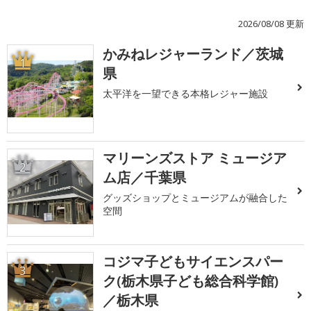
2026/08/08 更新
かみねレジャーランド／茨城
1
県
太平洋を一望できる本格レジャー施設
マリーンズストア ミュージア
2
ム店／千葉県
グッズショップとミュージアムが融合した
空間
コジマ子どもサイエンスパー
3
ク(栃木県子ども総合科学館)
／栃木県