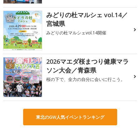
みどりの杜マルシェ vol.14／
2
宮城県
みどりの杜マルシェvol.14開催
2026マエダ桜まつり健康マラ
3
ソン大会／青森県
桜の下で、全力の自分に会いに行こう。
東北のGW人気イベントランキング