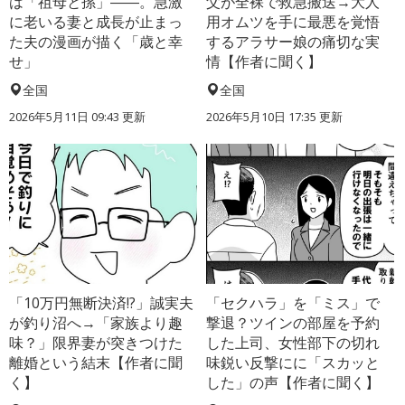
は「祖母と孫」――。急激
父が全裸で救急搬送→大人
に老いる妻と成長が止まっ
用オムツを手に最悪を覚悟
た夫の漫画が描く「歳と幸
するアラサー娘の痛切な実
せ」
情【作者に聞く】
全国
全国
2026年5月11日 09:43 更新
2026年5月10日 17:35 更新
「10万円無断決済!?」誠実夫
「セクハラ」を「ミス」で
が釣り沼へ→「家族より趣
撃退？ツインの部屋を予約
味？」限界妻が突きつけた
した上司、女性部下の切れ
離婚という結末【作者に聞
味鋭い反撃にに「スカッと
く】
した」の声【作者に聞く】