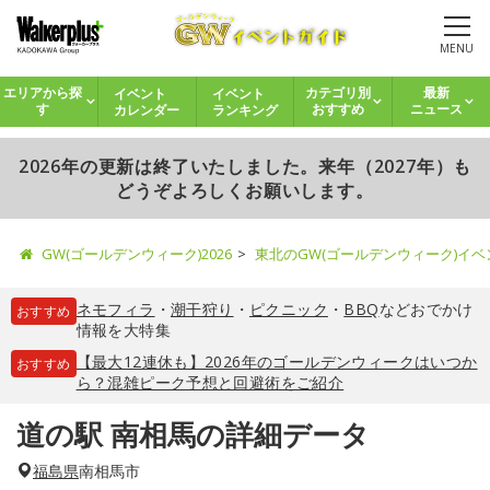
MENU
イベント
イベント
エリアから探
カテゴリ別
最新
カレンダー
ランキング
す
おすすめ
ニュース
2026年の更新は終了いたしました。来年（2027年）も
どうぞよろしくお願いします。
GW(ゴールデンウィーク)2026
東北のGW(ゴールデンウィーク)イ
ネモフィラ
・
潮干狩り
・
ピクニック
・
BBQ
などおでかけ
おすすめ
情報を大特集
【最大12連休も】2026年のゴールデンウィークはいつか
おすすめ
ら？混雑ピーク予想と回避術をご紹介
道の駅 南相馬の詳細データ
福島県
南相馬市