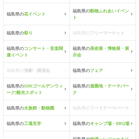
福島県の
動物ふれあいイベン
福島県の
花イベント
ト
福島県の
祭り
福島県の
フリーマーケット
福島県の
コンサート・音楽関
福島県の
美術展・博物展・展
連イベント
示会
福島県の
演劇・講演会
福島県の
フェア
福島県の
GW(ゴールデンウィ
福島県の
遊園地・テーマパー
ーク)観光スポット
ク
福島県の
水族館・動物園
福島県の
フードテーマパーク
福島県の
工場見学
福島県の
キャンプ場・BBQ場
福島県の
牧場・レジャー＆リ