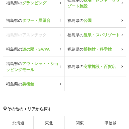
福島県の
グランピング
ゾート施設
福島県の
タワー・展望台
福島県の
公園
福島県の
アスレチック
福島県の
温泉・スパリゾート
福島県の
道の駅・SA/PA
福島県の
博物館・科学館
福島県の
アウトレット・ショ
福島県の
商業施設・百貨店
ッピングモール
福島県の
美術館
その他のエリアから探す
北海道
東北
関東
甲信越