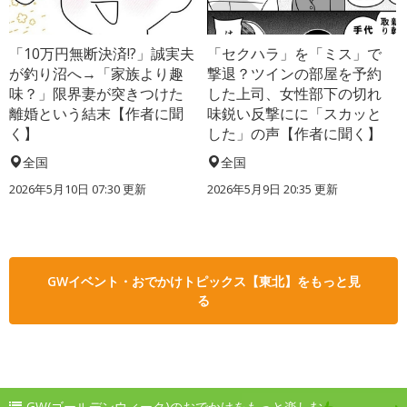
「10万円無断決済!?」誠実夫
「セクハラ」を「ミス」で
が釣り沼へ→「家族より趣
撃退？ツインの部屋を予約
味？」限界妻が突きつけた
した上司、女性部下の切れ
離婚という結末【作者に聞
味鋭い反撃にに「スカッと
く】
した」の声【作者に聞く】
全国
全国
2026年5月10日 07:30 更新
2026年5月9日 20:35 更新
GWイベント・おでかけトピックス【東北】をもっと見
る
GW(ゴールデンウィーク)のおでかけをもっと楽しむ