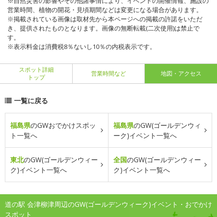
※自然災害の影響やその他諸事情により、イベントの開催情報、施設の
営業時間、植物の開花・見頃期間などは変更になる場合があります。
※掲載されている画像は取材先から本ページへの掲載の許諾をいただ
き、提供されたものとなります。画像の無断転載(二次使用)は禁止で
す。
※表示料金は消費税8％ないし10％の内税表示です。
スポット詳細
営業時間など
地図・アクセス
トップ
一覧に戻る
福島県
のGWおでかけスポッ
福島県
のGW(ゴールデンウィ
ト一覧へ
ーク)イベント一覧へ
東北
のGW(ゴールデンウィー
全国
のGW(ゴールデンウィー
ク)イベント一覧へ
ク)イベント一覧へ
道の駅 会津柳津周辺のGW(ゴールデンウィーク)イベント・おでかけ
スポット