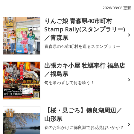
2026/08/08 更新
りんご娘 青森県40市町村
1
Stamp Rally(スタンプラリー)
／青森県
青森県の40市町村を巡るスタンプラリー
出張カキ小屋 牡蠣奉行 福島店
2
／福島県
旬を喰わずして何を喰う！
【桜・見ごろ】徳良湖周辺／
3
山形県
春のお出かけに徳良湖でお花見はいかが？