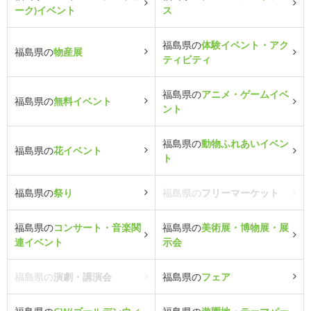
ーク)イベント
ス
福島県の
体験イベント・アク
福島県の
物産展
ティビティ
福島県の
アニメ・ゲームイベ
福島県の
無料イベント
ント
福島県の
動物ふれあいイベン
福島県の
花イベント
ト
福島県の
祭り
福島県の
フリーマーケット
福島県の
コンサート・音楽関
福島県の
美術展・博物展・展
連イベント
示会
福島県の
演劇・講演会
福島県の
フェア