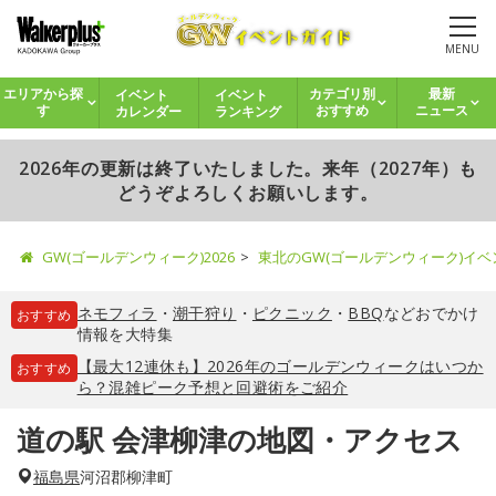
MENU
イベント
イベント
エリアから探
カテゴリ別
最新
カレンダー
ランキング
す
おすすめ
ニュース
2026年の更新は終了いたしました。来年（2027年）も
どうぞよろしくお願いします。
GW(ゴールデンウィーク)2026
東北のGW(ゴールデンウィーク)イ
ネモフィラ
・
潮干狩り
・
ピクニック
・
BBQ
などおでかけ
おすすめ
情報を大特集
【最大12連休も】2026年のゴールデンウィークはいつか
おすすめ
ら？混雑ピーク予想と回避術をご紹介
道の駅 会津柳津の地図・アクセス
福島県
河沼郡柳津町