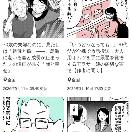
30歳の夫婦なのに、見た目
「いつどうなっても…」70代
は「祖母と孫」――。急激
父が全裸で救急搬送→大人
に老いる妻と成長が止まっ
用オムツを手に最悪を覚悟
た夫の漫画が描く「歳と幸
するアラサー娘の痛切な実
せ」
情【作者に聞く】
全国
全国
2026年5月11日 09:43 更新
2026年5月10日 17:35 更新