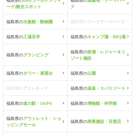
福島県の
GW(ゴールデンウィ
福島県の
遊園地・テーマパー
ーク)観光スポット
ク
福島県の
水族館・動物園
福島県の
フードテーマパーク
福島県の
工場見学
福島県の
キャンプ場・BBQ場
福島県の
牧場・レジャー＆リ
福島県の
グランピング
ゾート施設
福島県の
タワー・展望台
福島県の
公園
福島県の
アスレチック
福島県の
温泉・スパリゾート
福島県の
道の駅・SA/PA
福島県の
博物館・科学館
福島県の
アウトレット・ショ
福島県の
商業施設・百貨店
ッピングモール