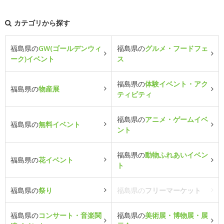
カテゴリから探す
福島県の
GW(ゴールデンウィ
福島県の
グルメ・フードフェ
ーク)イベント
ス
福島県の
体験イベント・アク
福島県の
物産展
ティビティ
福島県の
アニメ・ゲームイベ
福島県の
無料イベント
ント
福島県の
動物ふれあいイベン
福島県の
花イベント
ト
福島県の
祭り
福島県の
フリーマーケット
福島県の
コンサート・音楽関
福島県の
美術展・博物展・展