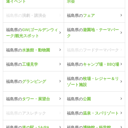
連イベント
示会
福島県の
演劇・講演会
福島県の
フェア
福島県の
GW(ゴールデンウィ
福島県の
遊園地・テーマパー
ーク)観光スポット
ク
福島県の
水族館・動物園
福島県の
フードテーマパーク
福島県の
工場見学
福島県の
キャンプ場・BBQ場
福島県の
牧場・レジャー＆リ
福島県の
グランピング
ゾート施設
福島県の
タワー・展望台
福島県の
公園
福島県の
アスレチック
福島県の
温泉・スパリゾート
福島県の
道の駅・SA/PA
福島県の
博物館・科学館