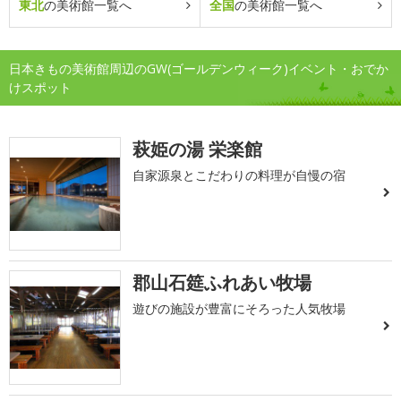
東北
の美術館一覧へ
全国
の美術館一覧へ
日本きもの美術館周辺のGW(ゴールデンウィーク)イベント・おでか
けスポット
萩姫の湯 栄楽館
自家源泉とこだわりの料理が自慢の宿
郡山石筵ふれあい牧場
遊びの施設が豊富にそろった人気牧場