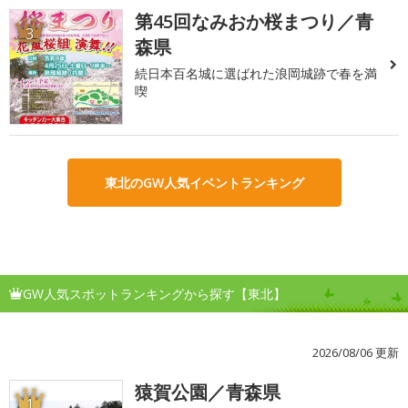
第45回なみおか桜まつり／青
3
森県
続日本百名城に選ばれた浪岡城跡で春を満
喫
東北のGW人気イベントランキング
GW人気スポットランキングから探す【東北】
2026/08/06 更新
猿賀公園／青森県
1