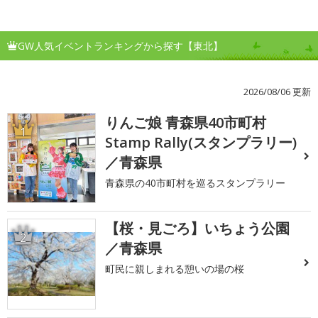
GW人気イベントランキングから探す【東北】
2026/08/06 更新
りんご娘 青森県40市町村
1
Stamp Rally(スタンプラリー)
／青森県
青森県の40市町村を巡るスタンプラリー
【桜・見ごろ】いちょう公園
2
／青森県
町民に親しまれる憩いの場の桜