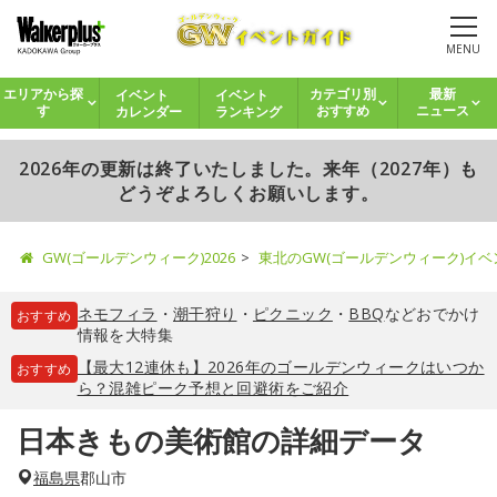
MENU
イベント
イベント
エリアから探
カテゴリ別
最新
カレンダー
ランキング
す
おすすめ
ニュース
2026年の更新は終了いたしました。来年（2027年）も
どうぞよろしくお願いします。
GW(ゴールデンウィーク)2026
東北のGW(ゴールデンウィーク)イ
ネモフィラ
・
潮干狩り
・
ピクニック
・
BBQ
などおでかけ
おすすめ
情報を大特集
【最大12連休も】2026年のゴールデンウィークはいつか
おすすめ
ら？混雑ピーク予想と回避術をご紹介
日本きもの美術館の詳細データ
福島県
郡山市