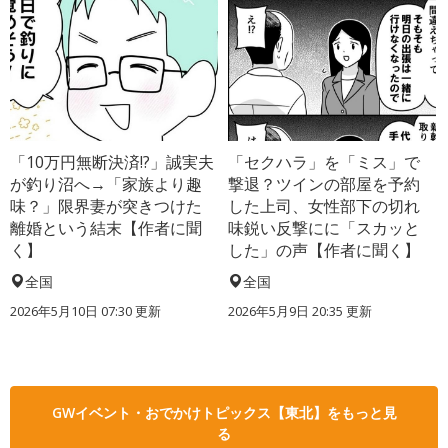
「10万円無断決済!?」誠実夫
「セクハラ」を「ミス」で
が釣り沼へ→「家族より趣
撃退？ツインの部屋を予約
味？」限界妻が突きつけた
した上司、女性部下の切れ
離婚という結末【作者に聞
味鋭い反撃にに「スカッと
く】
した」の声【作者に聞く】
全国
全国
2026年5月10日 07:30 更新
2026年5月9日 20:35 更新
GWイベント・おでかけトピックス【東北】をもっと見
る