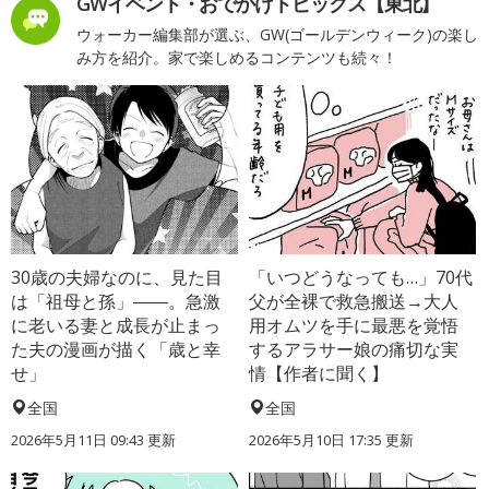
GWイベント・おでかけトピックス【東北】
ウォーカー編集部が選ぶ、GW(ゴールデンウィーク)の楽し
み方を紹介。家で楽しめるコンテンツも続々！
30歳の夫婦なのに、見た目
「いつどうなっても…」70代
は「祖母と孫」――。急激
父が全裸で救急搬送→大人
に老いる妻と成長が止まっ
用オムツを手に最悪を覚悟
た夫の漫画が描く「歳と幸
するアラサー娘の痛切な実
せ」
情【作者に聞く】
全国
全国
2026年5月11日 09:43 更新
2026年5月10日 17:35 更新