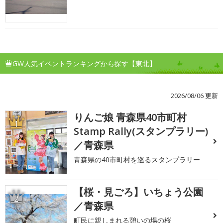
GW人気イベントランキングから探す【東北】
2026/08/06 更新
りんご娘 青森県40市町村
1
Stamp Rally(スタンプラリー)
／青森県
青森県の40市町村を巡るスタンプラリー
【桜・見ごろ】いちょう公園
2
／青森県
町民に親しまれる憩いの場の桜