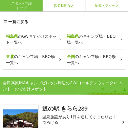
スポット詳細
営業時間など
地図・アクセス
トップ
一覧に戻る
福島県
のGWおでかけスポッ
福島県
のキャンプ場・BBQ
ト一覧へ
場一覧へ
東北
のキャンプ場・BBQ場
全国
のキャンプ場・BBQ場
一覧へ
一覧へ
会津高原INAキャンプビレッジ周辺のGW(ゴールデンウィーク)イベ
ント・おでかけスポット
道の駅 きらら289
温泉施設があり1日を通してゆったりとく
つろげる