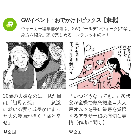
GWイベント・おでかけトピックス【東北】
ウォーカー編集部が選ぶ、GW(ゴールデンウィーク)の楽し
み方を紹介。家で楽しめるコンテンツも続々！
30歳の夫婦なのに、見た目
「いつどうなっても…」70代
は「祖母と孫」――。急激
父が全裸で救急搬送→大人
に老いる妻と成長が止まっ
用オムツを手に最悪を覚悟
た夫の漫画が描く「歳と幸
するアラサー娘の痛切な実
せ」
情【作者に聞く】
全国
全国