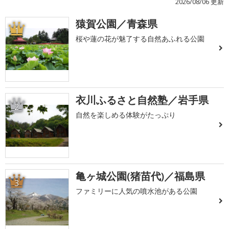
2026/08/06 更新
猿賀公園／青森県
1
桜や蓮の花が魅了する自然あふれる公園
衣川ふるさと自然塾／岩手県
2
自然を楽しめる体験がたっぷり
亀ヶ城公園(猪苗代)／福島県
3
ファミリーに人気の噴水池がある公園