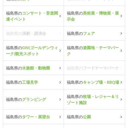
福島県の
コンサート・音楽関
福島県の
美術展・博物展・展
連イベント
示会
福島県の
演劇・講演会
福島県の
フェア
福島県の
GW(ゴールデンウィ
福島県の
遊園地・テーマパー
ーク)観光スポット
ク
福島県の
水族館・動物園
福島県の
フードテーマパーク
福島県の
工場見学
福島県の
キャンプ場・BBQ場
福島県の
牧場・レジャー＆リ
福島県の
グランピング
ゾート施設
福島県の
タワー・展望台
福島県の
公園