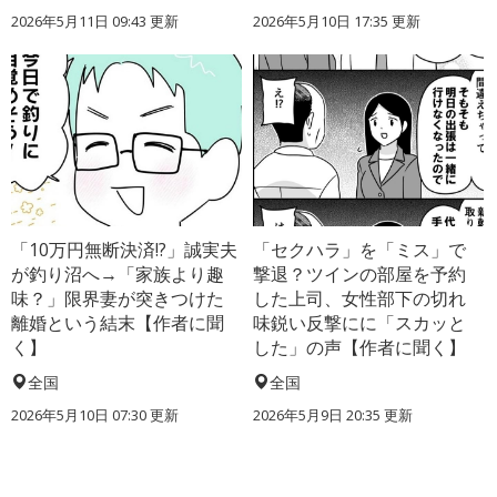
2026年5月11日 09:43 更新
2026年5月10日 17:35 更新
「10万円無断決済!?」誠実夫
「セクハラ」を「ミス」で
が釣り沼へ→「家族より趣
撃退？ツインの部屋を予約
味？」限界妻が突きつけた
した上司、女性部下の切れ
離婚という結末【作者に聞
味鋭い反撃にに「スカッと
く】
した」の声【作者に聞く】
全国
全国
2026年5月10日 07:30 更新
2026年5月9日 20:35 更新