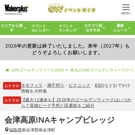
MENU
イベント
イベント
エリアから探
カテゴリ別
最新
カレンダー
ランキング
す
おすすめ
ニュース
2026年の更新は終了いたしました。来年（2027年）も
どうぞよろしくお願いします。
GW(ゴールデンウィーク)2026
東北のGW(ゴールデンウィーク)イ
ネモフィラ
・
潮干狩り
・
ピクニック
・
BBQ
などおでかけ
おすすめ
情報を大特集
【最大12連休も】2026年のゴールデンウィークはいつか
おすすめ
ら？混雑ピーク予想と回避術をご紹介
会津高原INAキャンプビレッジ
福島県
南会津郡南会津町