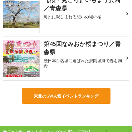
2
／青森県
町民に親しまれる憩いの場の桜
第45回なみおか桜まつり／青
3
森県
続日本百名城に選ばれた浪岡城跡で春を満
喫
東北のGW人気イベントランキング
GW人気スポットランキングから探す【東北】