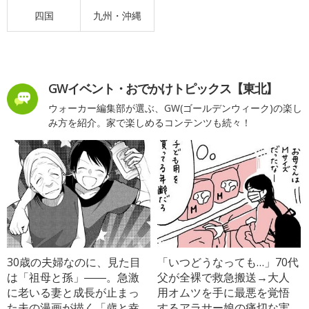
四国
九州・沖縄
GWイベント・おでかけトピックス【東北】
ウォーカー編集部が選ぶ、GW(ゴールデンウィーク)の楽し
み方を紹介。家で楽しめるコンテンツも続々！
30歳の夫婦なのに、見た目
「いつどうなっても…」70代
は「祖母と孫」――。急激
父が全裸で救急搬送→大人
に老いる妻と成長が止まっ
用オムツを手に最悪を覚悟
た夫の漫画が描く「歳と幸
するアラサー娘の痛切な実