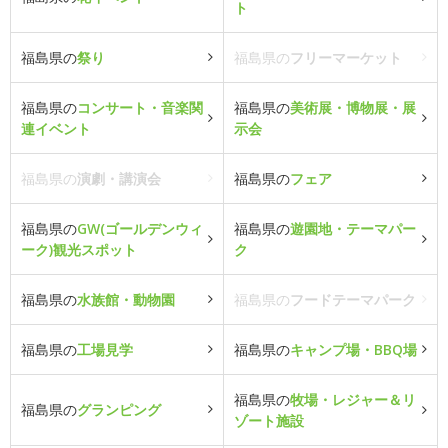
ト
福島県の
祭り
福島県の
フリーマーケット
福島県の
コンサート・音楽関
福島県の
美術展・博物展・展
連イベント
示会
福島県の
演劇・講演会
福島県の
フェア
福島県の
GW(ゴールデンウィ
福島県の
遊園地・テーマパー
ーク)観光スポット
ク
福島県の
水族館・動物園
福島県の
フードテーマパーク
福島県の
工場見学
福島県の
キャンプ場・BBQ場
福島県の
牧場・レジャー＆リ
福島県の
グランピング
ゾート施設