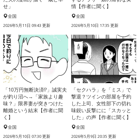
せ」
情【作者に聞く】
全国
全国
2026年5月11日 09:43 更新
2026年5月10日 17:35 更新
「10万円無断決済!?」誠実夫
「セクハラ」を「ミス」で
が釣り沼へ→「家族より趣
撃退？ツインの部屋を予約
味？」限界妻が突きつけた
した上司、女性部下の切れ
離婚という結末【作者に聞
味鋭い反撃にに「スカッと
く】
した」の声【作者に聞く】
全国
全国
2026年5月10日 07:30 更新
2026年5月9日 20:35 更新