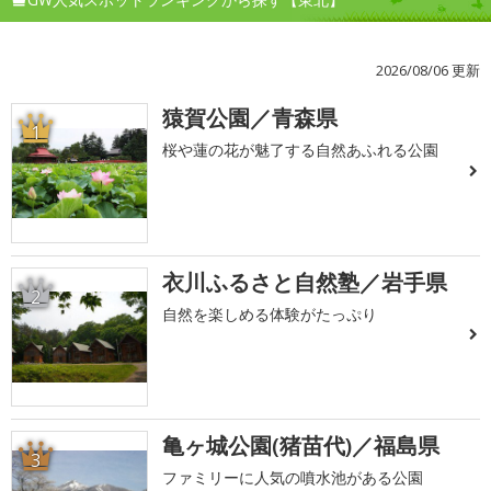
2026/08/06 更新
猿賀公園／青森県
1
桜や蓮の花が魅了する自然あふれる公園
衣川ふるさと自然塾／岩手県
2
自然を楽しめる体験がたっぷり
亀ヶ城公園(猪苗代)／福島県
3
ファミリーに人気の噴水池がある公園