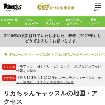
MENU
イベント
イベント
エリアから探
カテゴリ別
最新
カレンダー
ランキング
す
おすすめ
ニュース
2026年の更新は終了いたしました。来年（2027年）も
どうぞよろしくお願いします。
GW(ゴールデンウィーク)2026
東北のGW(ゴールデンウィーク)イ
ネモフィラ
・
潮干狩り
・
ピクニック
・
BBQ
などおでかけ
おすすめ
情報を大特集
【最大12連休も】2026年のゴールデンウィークはいつか
おすすめ
ら？混雑ピーク予想と回避術をご紹介
リカちゃんキャッスルの地図・ア
クセス