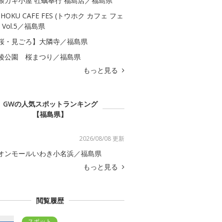
張カキ小屋 牡蠣奉行 福島店／福島県
OHOKU CAFE FES (トウホク カフェ フェ
 Vol.5／福島県
桜・見ごろ】大隣寺／福島県
陵公園 桜まつり／福島県
もっと見る
GWの人気スポットランキング
【福島県】
2026/08/08 更新
オンモールいわき小名浜／福島県
もっと見る
閲覧履歴