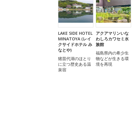
LAKE SIDE HOTEL
アクアマリンいな
MINATOYA (レイ
わしろカワセミ水
クサイドホテル み
族館
なとや)
福島県内の希少生
猪苗代湖のほとり
物などが生きる環
に立つ歴史ある温
境を再現
泉宿