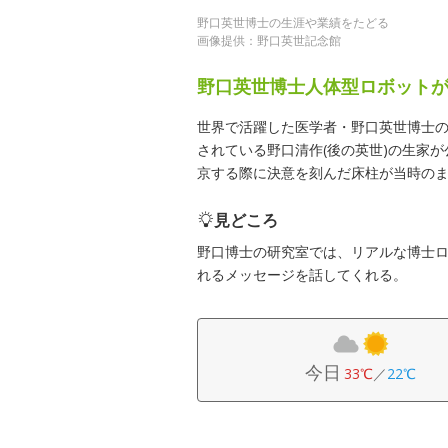
野口英世博士の生涯や業績をたどる
画像提供：野口英世記念館
野口英世博士人体型ロボット
世界で活躍した医学者・野口英世博士
されている野口清作(後の英世)の生家
京する際に決意を刻んだ床柱が当時の
見どころ
野口博士の研究室では、リアルな博士
れるメッセージを話してくれる。
今日
33℃
／
22℃