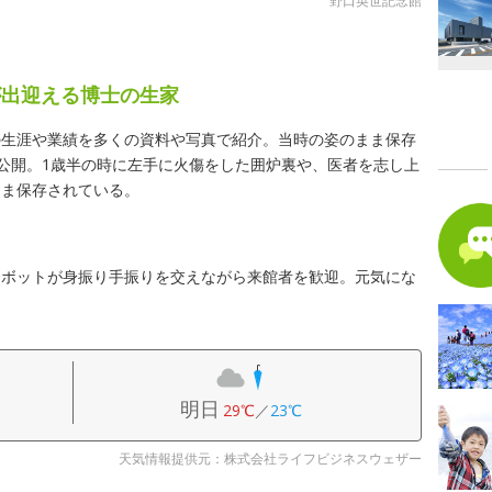
野口英世記念館
が出迎える博士の生家
の生涯や業績を多くの資料や写真で紹介。当時の姿のまま保存
が公開。1歳半の時に左手に火傷をした囲炉裏や、医者を志し上
まま保存されている。
ロボットが身振り手振りを交えながら来館者を歓迎。元気にな
明日
29℃
／
23℃
天気情報提供元：株式会社ライフビジネスウェザー