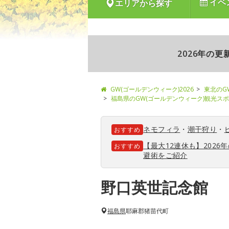
イベ
エリアから探す
2026年の
GW(ゴールデンウィーク)2026
東北のG
福島県のGW(ゴールデンウィーク)観光ス
ネモフィラ
・
潮干狩り
・
おすすめ
【最大12連休も】202
おすすめ
避術をご紹介
野口英世記念館
福島県
耶麻郡猪苗代町