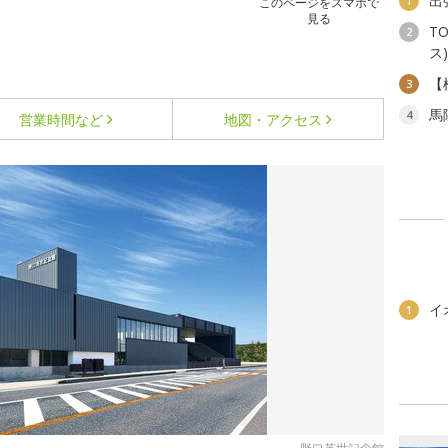
出
1
このページをスマホで
見る
T
2
ス)
【
3
馬
4
営業時間など
地図・アクセス
イ
1