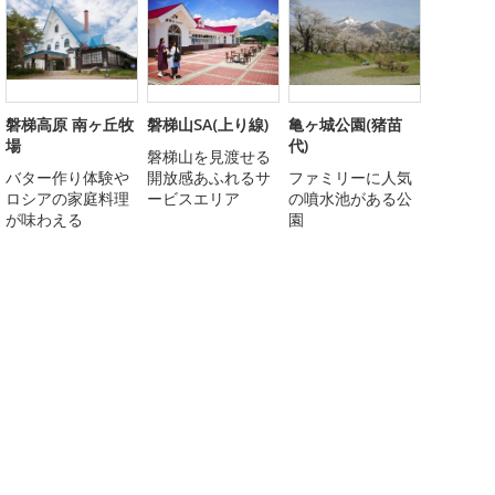
磐梯高原 南ヶ丘牧
磐梯山SA(上り線)
亀ヶ城公園(猪苗
場
代)
磐梯山を見渡せる
バター作り体験や
開放感あふれるサ
ファミリーに人気
ロシアの家庭料理
ービスエリア
の噴水池がある公
が味わえる
園