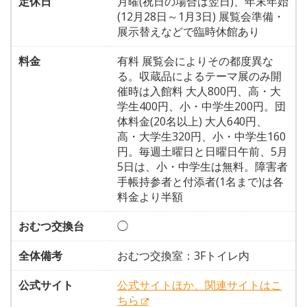
定休日
月曜(祝日の場合は翌日)、年末年始
(12月28日～1月3日) 展覧会準備・
展示替えなどで臨時休館あり
料金
有料 展覧会によりその都度異な
る。収蔵品によるテーマ展のみ開
催時は入館料 大人800円、高・大
学生400円、小・中学生200円。団
体料金(20名以上) 大人640円、
高・大学生320円、小・中学生160
円。毎週土曜日と日曜日午前、5月
5日は、小・中学生は無料。障害者
手帳持参者と付添者(1名まで)は各
料金より半額
おむつ交換台
◯
全体備考
おむつ交換室：3Fトイレ内
公式サイト
公式サイトほか、関連サイトはこ
ちら