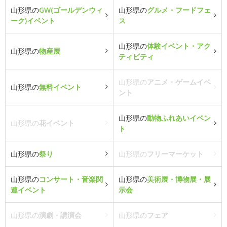
山形県の
GW(ゴールデンウィ
山形県の
グルメ・フードフェ
ーク)イベント
ス
山形県の
体験イベント・アク
山形県の
物産展
ティビティ
山形県の
アニメ・ゲームイベ
山形県の
無料イベント
ント
山形県の
動物ふれあいイベン
山形県の
花イベント
ト
山形県の
祭り
山形県の
フリーマーケット
山形県の
コンサート・音楽関
山形県の
美術展・博物展・展
連イベント
示会
山形県の
演劇・講演会
山形県の
フェア