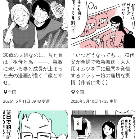
30歳の夫婦なのに、見た目
「いつどうなっても…」70代
は「祖母と孫」――。急激
父が全裸で救急搬送→大人
に老いる妻と成長が止まっ
用オムツを手に最悪を覚悟
た夫の漫画が描く「歳と幸
するアラサー娘の痛切な実
せ」
情【作者に聞く】
全国
全国
2026年5月11日 09:43 更新
2026年5月10日 17:35 更新