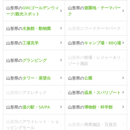
山形県の
GW(ゴールデンウィ
山形県の
遊園地・テーマパー
ーク)観光スポット
ク
山形県の
水族館・動物園
山形県の
フードテーマパーク
山形県の
工場見学
山形県の
キャンプ場・BBQ場
山形県の
牧場・レジャー＆リ
山形県の
グランピング
ゾート施設
山形県の
タワー・展望台
山形県の
公園
山形県の
アスレチック
山形県の
温泉・スパリゾート
山形県の
道の駅・SA/PA
山形県の
博物館・科学館
山形県の
アウトレット・ショ
山形県の
商業施設・百貨店
ッピングモール