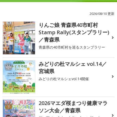
2026/08/10 更新
りんご娘 青森県40市町村
1
Stamp Rally(スタンプラリー)
／青森県
青森県の40市町村を巡るスタンプラリー
みどりの杜マルシェ vol.14／
2
宮城県
みどりの杜マルシェvol.14開催
2026マエダ桜まつり健康マラ
3
ソン大会／青森県