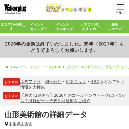
MENU
イベント
イベント
エリアから探
カテゴリ別
最新
カレンダー
ランキング
す
おすすめ
ニュース
2026年の更新は終了いたしました。来年（2027年）も
どうぞよろしくお願いします。
GW(ゴールデンウィーク)2026
東北のGW(ゴールデンウィーク)イ
ネモフィラ
・
潮干狩り
・
ピクニック
・
BBQ
などおでかけ
おすすめ
情報を大特集
【最大12連休も】2026年のゴールデンウィークはいつか
おすすめ
ら？混雑ピーク予想と回避術をご紹介
山形美術館の詳細データ
山形県
山形市