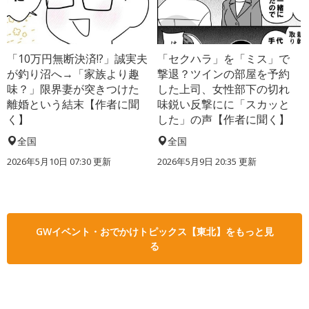
「10万円無断決済!?」誠実夫
「セクハラ」を「ミス」で
が釣り沼へ→「家族より趣
撃退？ツインの部屋を予約
味？」限界妻が突きつけた
した上司、女性部下の切れ
離婚という結末【作者に聞
味鋭い反撃にに「スカッと
く】
した」の声【作者に聞く】
全国
全国
2026年5月10日 07:30 更新
2026年5月9日 20:35 更新
GWイベント・おでかけトピックス【東北】をもっと見
る