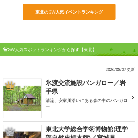
東北のGW人気イベントランキング
GW人気スポットランキングから探す【東北】
2026/08/07 更新
氷渡交流施設バンガロー／岩
1
手県
清流、安家川沿いにある森の中のバンガロ
ー
東北大学総合学術博物館(理学
2
部自然史標本館)／宮城県