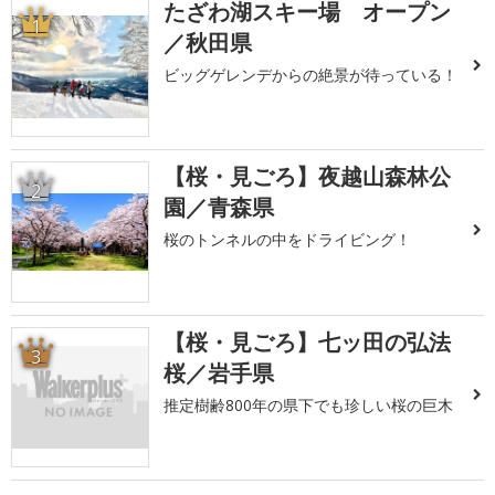
たざわ湖スキー場 オープン
1
／秋田県
ビッグゲレンデからの絶景が待っている！
【桜・見ごろ】夜越山森林公
2
園／青森県
桜のトンネルの中をドライビング！
【桜・見ごろ】七ッ田の弘法
3
桜／岩手県
推定樹齢800年の県下でも珍しい桜の巨木