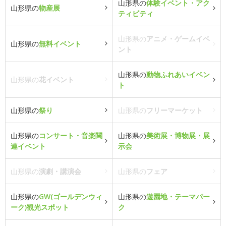
山形県の
体験イベント・アク
山形県の
物産展
ティビティ
山形県の
アニメ・ゲームイベ
山形県の
無料イベント
ント
山形県の
動物ふれあいイベン
山形県の
花イベント
ト
山形県の
祭り
山形県の
フリーマーケット
山形県の
コンサート・音楽関
山形県の
美術展・博物展・展
連イベント
示会
山形県の
演劇・講演会
山形県の
フェア
山形県の
GW(ゴールデンウィ
山形県の
遊園地・テーマパー
ーク)観光スポット
ク