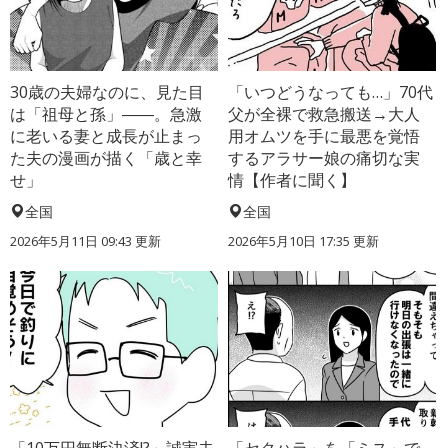
30歳の夫婦なのに、見た目
「いつどうなっても…」70代
は「祖母と孫」――。急激
父が全裸で救急搬送→大人
に老いる妻と成長が止まっ
用オムツを手に最悪を覚悟
た夫の漫画が描く「歳と幸
するアラサー娘の痛切な実
せ」
情【作者に聞く】
全国
全国
2026年5月11日 09:43 更新
2026年5月10日 17:35 更新