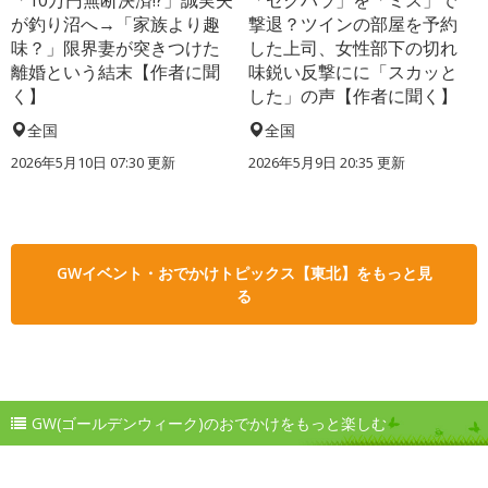
「10万円無断決済!?」誠実夫
「セクハラ」を「ミス」で
が釣り沼へ→「家族より趣
撃退？ツインの部屋を予約
味？」限界妻が突きつけた
した上司、女性部下の切れ
離婚という結末【作者に聞
味鋭い反撃にに「スカッと
く】
した」の声【作者に聞く】
全国
全国
2026年5月10日 07:30 更新
2026年5月9日 20:35 更新
GWイベント・おでかけトピックス【東北】をもっと見
る
GW(ゴールデンウィーク)のおでかけをもっと楽しむ