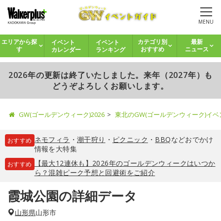
MENU
イベント
イベント
エリアから探
カテゴリ別
最新
カレンダー
ランキング
す
おすすめ
ニュース
2026年の更新は終了いたしました。来年（2027年）も
どうぞよろしくお願いします。
GW(ゴールデンウィーク)2026
東北のGW(ゴールデンウィーク)イ
ネモフィラ
・
潮干狩り
・
ピクニック
・
BBQ
などおでかけ
おすすめ
情報を大特集
【最大12連休も】2026年のゴールデンウィークはいつか
おすすめ
ら？混雑ピーク予想と回避術をご紹介
霞城公園の詳細データ
山形県
山形市