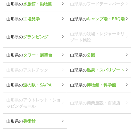
山形県の
水族館・動物園
山形県の
フードテーマパーク
山形県の
工場見学
山形県の
キャンプ場・BBQ場
山形県の
牧場・レジャー＆リ
山形県の
グランピング
ゾート施設
山形県の
タワー・展望台
山形県の
公園
山形県の
アスレチック
山形県の
温泉・スパリゾート
山形県の
道の駅・SA/PA
山形県の
博物館・科学館
山形県の
アウトレット・ショ
山形県の
商業施設・百貨店
ッピングモール
山形県の
美術館