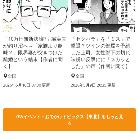
「10万円無断決済!?」誠実夫
「セクハラ」を「ミス」で
が釣り沼へ→「家族より趣
撃退？ツインの部屋を予約
味？」限界妻が突きつけた
した上司、女性部下の切れ
離婚という結末【作者に聞
味鋭い反撃にに「スカッと
く】
した」の声【作者に聞く】
全国
全国
2026年5月10日 07:30 更新
2026年5月9日 20:35 更新
GWイベント・おでかけトピックス【東北】をもっと見
る