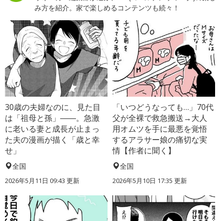
み方を紹介。家で楽しめるコンテンツも続々！
30歳の夫婦なのに、見た目
「いつどうなっても…」70代
は「祖母と孫」――。急激
父が全裸で救急搬送→大人
に老いる妻と成長が止まっ
用オムツを手に最悪を覚悟
た夫の漫画が描く「歳と幸
するアラサー娘の痛切な実
せ」
情【作者に聞く】
全国
全国
2026年5月11日 09:43 更新
2026年5月10日 17:35 更新