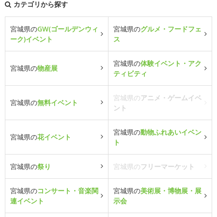
カテゴリから探す
宮城県の
GW(ゴールデンウィ
宮城県の
グルメ・フードフェ
ーク)イベント
ス
宮城県の
体験イベント・アク
宮城県の
物産展
ティビティ
宮城県の
アニメ・ゲームイベ
宮城県の
無料イベント
ント
宮城県の
動物ふれあいイベン
宮城県の
花イベント
ト
宮城県の
祭り
宮城県の
フリーマーケット
宮城県の
コンサート・音楽関
宮城県の
美術展・博物展・展
連イベント
示会