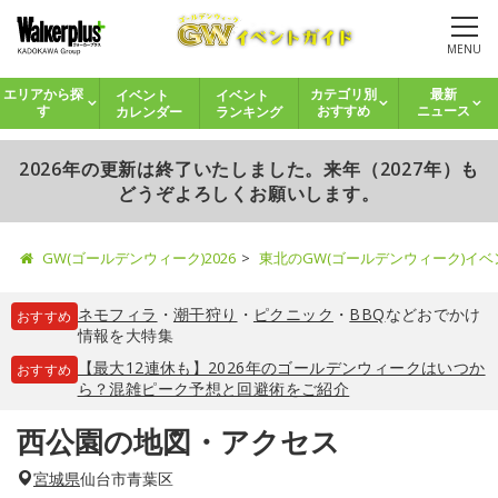
MENU
イベント
イベント
エリアから探
カテゴリ別
最新
カレンダー
ランキング
す
おすすめ
ニュース
2026年の更新は終了いたしました。来年（2027年）も
どうぞよろしくお願いします。
GW(ゴールデンウィーク)2026
東北のGW(ゴールデンウィーク)イ
ネモフィラ
・
潮干狩り
・
ピクニック
・
BBQ
などおでかけ
おすすめ
情報を大特集
【最大12連休も】2026年のゴールデンウィークはいつか
おすすめ
ら？混雑ピーク予想と回避術をご紹介
西公園の地図・アクセス
宮城県
仙台市青葉区