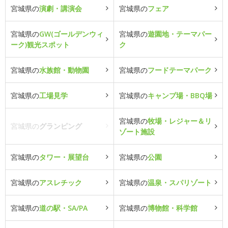
宮城県の
演劇・講演会
宮城県の
フェア
宮城県の
GW(ゴールデンウィ
宮城県の
遊園地・テーマパー
ーク)観光スポット
ク
宮城県の
水族館・動物園
宮城県の
フードテーマパーク
宮城県の
工場見学
宮城県の
キャンプ場・BBQ場
宮城県の
牧場・レジャー＆リ
宮城県の
グランピング
ゾート施設
宮城県の
タワー・展望台
宮城県の
公園
宮城県の
アスレチック
宮城県の
温泉・スパリゾート
宮城県の
道の駅・SA/PA
宮城県の
博物館・科学館