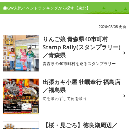
GW人気イベントランキングから探す【東北】
2026/08/08 更新
りんご娘 青森県40市町村
1
Stamp Rally(スタンプラリー)
／青森県
青森県の40市町村を巡るスタンプラリー
出張カキ小屋 牡蠣奉行 福島店
2
／福島県
旬を喰わずして何を喰う！
【桜・見ごろ】徳良湖周辺／
3